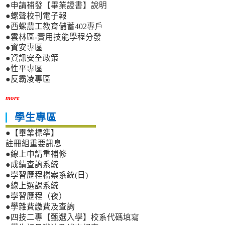
●申請補發【畢業證書】說明
●螺聲校刊電子報
●西螺農工教育儲蓄402專戶
●雲林區-實用技能學程分發
●資安專區
●資訊安全政策
●性平專區
●反霸凌專區
more
學生專區
●【畢業標準】
註冊組重要訊息
●線上申請重補修
●成績查詢系統
●學習歷程檔案系統(日)
●線上選課系統
●學習歷程（夜）
●學雜費繳費及查詢
●四技二專【甄選入學】校系代碼填寫