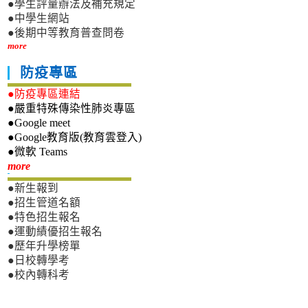
●學生評量辦法及補充規定
●中學生網站
●後期中等教育普查問卷
more
防疫專區
●防疫專區連結
●嚴重特殊傳染性肺炎專區
●Google meet
●Google教育版(教育雲登入)
●微軟 Teams
新生專區
more
●新生報到
●招生管道名額
●特色招生報名
●運動績優招生報名
●歷年升學榜單
●日校轉學考
●校內轉科考