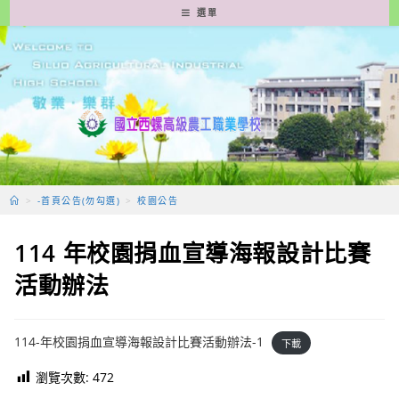
跳
選單
轉
至
主
要
內
容
>
-首頁公告(勿勾選)
>
校園公告
114 年校園捐血宣導海報設計比賽
活動辦法
114-年校園捐血宣導海報設計比賽活動辦法-1
下載
瀏覽次數:
472