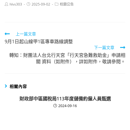
Post
Post
Post
hlvs303
2025-09-02
校園公告
author:
published:
category:
Read
上一篇文章
9月1日起山線甲1區專車路線調整
more
下一篇文章
articles
轉知：財團法人台北行天宮「行天宮急難救助金」申請相
關 資料（如附件），詳如附件，敬請參閱。
相關內容
財政部中區國稅局113年度儲備約僱人員甄選
2024-09-16