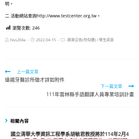
明。
二 活動網站查詢http://www.testcenter.org.tw。
瀏覽次數:
246
Post
Post
Post
hlvs204a
2022-04-15
-首頁公告(勿勾選)
/
學生訊息
author:
published:
category:
Read
上一篇文章
遠揚牙醫診所徵才詳如附件
more
下一篇文章
articles
111年雲林縣手語翻譯人員專業培訓計畫
相關內容
國立清華大學資訊工程學系胡敏君教授將於114年2月4