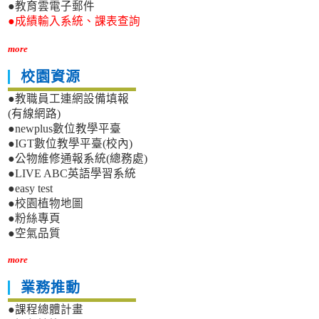
●教育雲電子郵件
●成績輸入系統、課表查詢
more
校園資源
●教職員工連網設備填報
(有線網路)
●newplus數位教學平臺
●IGT數位教學平臺(校內)
●公物維修通報系統(總務處)
●LIVE ABC英語學習系統
●easy test
●校園植物地圖
●粉絲專頁
●空氣品質
more
業務推動
●課程總體計畫