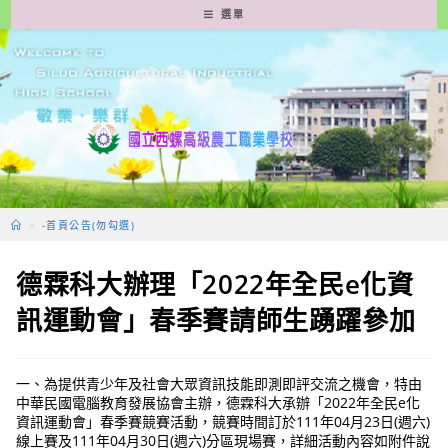
跳
選單
轉
至
主
要
內
容
>
-首頁公告(勿勾選)
德霖科大辦理「2022年全民e化資
訊運動會」春季賽請師生踴躍參加
一、為提供青少年及社會大眾資訊技能即測即評交流之機會，特由
中華民國電腦教育發展協會主辦，德霖科大承辦「2022年全民e化
資訊運動會」春季賽競賽活動，競賽時間訂於111年04月23日(週六)
線上賽及111年04月30日(週六)分區現場賽，詳細活動內容如附件說