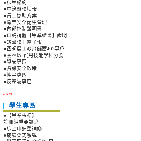
●課程諮詢
●中途離校填報
●員工協助方案
●職業安全衛生管理
●內部控制聲明書
●申請補發【畢業證書】說明
●螺聲校刊電子報
●西螺農工教育儲蓄402專戶
●雲林區-實用技能學程分發
●資安專區
●資訊安全政策
●性平專區
●反霸凌專區
more
學生專區
●【畢業標準】
註冊組重要訊息
●線上申請重補修
●成績查詢系統