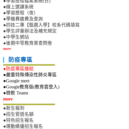
●學習歷程檔案系統(日)
●線上選課系統
●學習歷程（夜）
●學雜費繳費及查詢
●四技二專【甄選入學】校系代碼填寫
●學生評量辦法及補充規定
●中學生網站
●後期中等教育普查問卷
more
防疫專區
●防疫專區連結
●嚴重特殊傳染性肺炎專區
●Google meet
●Google教育版(教育雲登入)
●微軟 Teams
新生專區
more
●新生報到
●招生管道名額
●特色招生報名
●運動績優招生報名