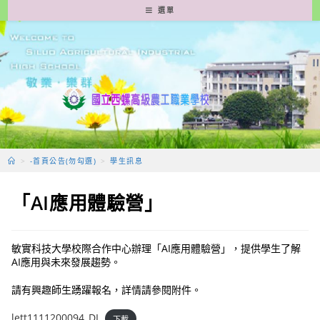
跳
選單
轉
至
主
要
內
容
>
-首頁公告(勿勾選)
>
學生訊息
「AI應用體驗營」
敏實科技大學校際合作中心辦理「AI應用體驗營」，提供學生了解
AI應用與未來發展趨勢。
請有興趣師生踴躍報名，詳情請參閱附件。
lett1111200094_DI
下載