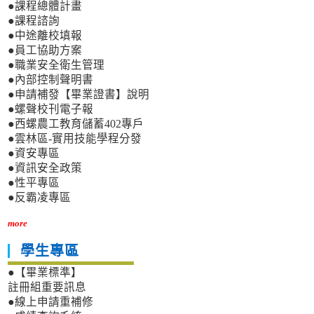
●課程總體計畫
●課程諮詢
●中途離校填報
●員工協助方案
●職業安全衛生管理
●內部控制聲明書
●申請補發【畢業證書】說明
●螺聲校刊電子報
●西螺農工教育儲蓄402專戶
●雲林區-實用技能學程分發
●資安專區
●資訊安全政策
●性平專區
●反霸凌專區
more
學生專區
●【畢業標準】
註冊組重要訊息
●線上申請重補修