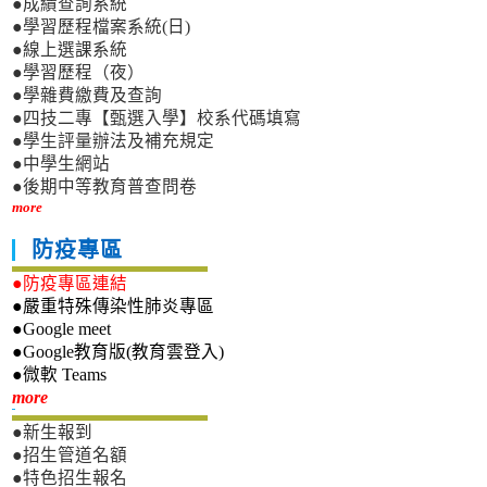
●成績查詢系統
●學習歷程檔案系統(日)
●線上選課系統
●學習歷程（夜）
●學雜費繳費及查詢
●四技二專【甄選入學】校系代碼填寫
●學生評量辦法及補充規定
●中學生網站
●後期中等教育普查問卷
more
防疫專區
●防疫專區連結
●嚴重特殊傳染性肺炎專區
●Google meet
●Google教育版(教育雲登入)
●微軟 Teams
新生專區
more
●新生報到
●招生管道名額
●特色招生報名