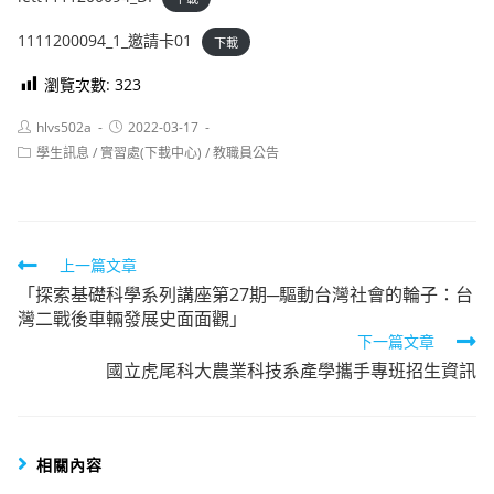
1111200094_1_邀請卡01
下載
瀏覽次數:
323
Post
Post
hlvs502a
2022-03-17
author:
published:
Post
學生訊息
/
實習處(下載中心)
/
教職員公告
category:
Read
上一篇文章
「探索基礎科學系列講座第27期─驅動台灣社會的輪子：台
more
灣二戰後車輛發展史面面觀」
articles
下一篇文章
國立虎尾科大農業科技系產學攜手專班招生資訊
相關內容