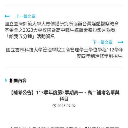
Read
上一篇文章
國立臺灣師範大學大眾傳播研究所協辦台灣媒體觀察教育
more
基金會之2023大專校院暨高中職生媒體素養短影片競賽
articles
「給我五分鐘」活動資訊
下一篇文章
國立雲林科技大學管理學院工商管理學士學位學程112學年
度四年制進修學制招生.
相關內容
【補考公告】113學年度第2學期高一、高二補考名單與
科目
2025-07-02