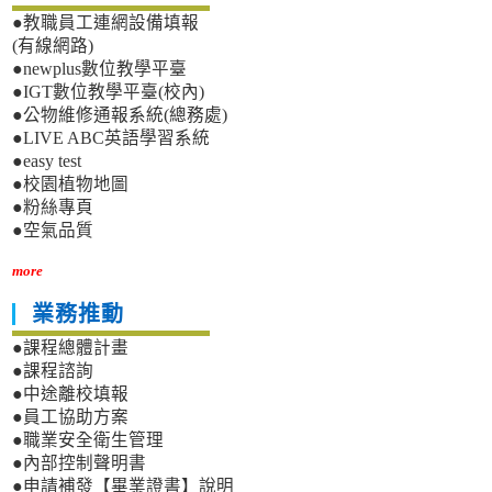
●教職員工連網設備填報
(有線網路)
●newplus數位教學平臺
●IGT數位教學平臺(校內)
●公物維修通報系統(總務處)
●LIVE ABC英語學習系統
●easy test
●校園植物地圖
●粉絲專頁
●空氣品質
more
業務推動
●課程總體計畫
●課程諮詢
●中途離校填報
●員工協助方案
●職業安全衛生管理
●內部控制聲明書
●申請補發【畢業證書】說明