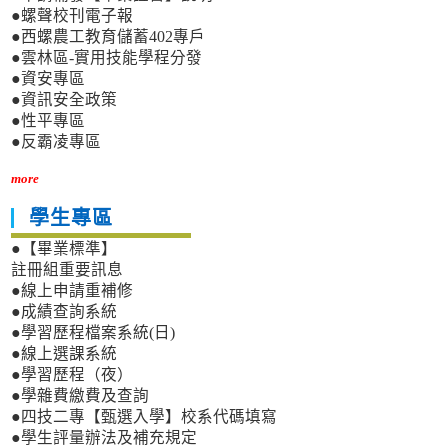
●螺聲校刊電子報
●西螺農工教育儲蓄402專戶
●雲林區-實用技能學程分發
●資安專區
●資訊安全政策
●性平專區
●反霸凌專區
more
學生專區
●【畢業標準】
註冊組重要訊息
●線上申請重補修
●成績查詢系統
●學習歷程檔案系統(日)
●線上選課系統
●學習歷程（夜）
●學雜費繳費及查詢
●四技二專【甄選入學】校系代碼填寫
●學生評量辦法及補充規定