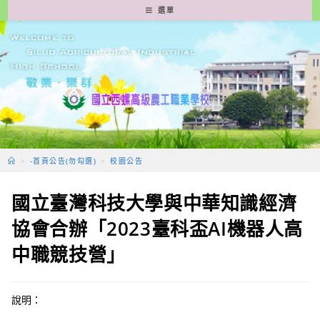
跳
選單
轉
至
主
要
內
容
>
-首頁公告(勿勾選)
>
校園公告
國立臺灣科技大學與中華知識經濟
協會合辦「2023臺科盃AI機器人高
中職競技營」
說明：