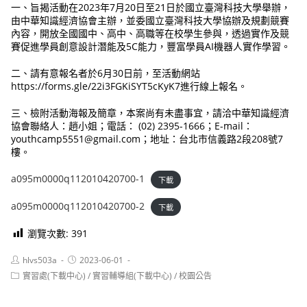
一、旨揭活動在2023年7月20日至21日於國立臺灣科技大學舉辦，
由中華知識經濟協會主辦，並委國立臺灣科技大學協辦及規劃競賽
內容，開放全國國中、高中、高職等在校學生參與，透過實作及競
賽促進學員創意設計潛能及5C能力，豐富學員AI機器人實作學習。
二、請有意報名者於6月30日前，至活動網站
https://forms.gle/22i3FGKiSYT5cKyK7進行線上報名。
三、檢附活動海報及簡章，本案尚有未盡事宜，請洽中華知識經濟
協會聯絡人：趙小姐；電話： (02) 2395-1666；E-mail：
youthcamp5551@gmail.com；地址：台北市信義路2段208號7
樓。
a095m0000q112010420700-1
下載
a095m0000q112010420700-2
下載
瀏覽次數:
391
Post
Post
hlvs503a
2023-06-01
author:
published:
Post
實習處(下載中心)
/
實習輔導組(下載中心)
/
校園公告
category: