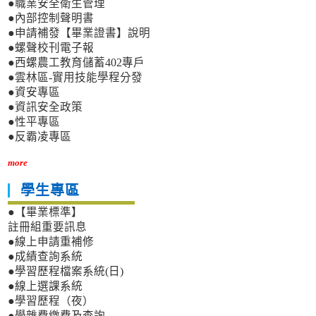
●職業安全衛生管理
●內部控制聲明書
●申請補發【畢業證書】說明
●螺聲校刊電子報
●西螺農工教育儲蓄402專戶
●雲林區-實用技能學程分發
●資安專區
●資訊安全政策
●性平專區
●反霸凌專區
more
學生專區
●【畢業標準】
註冊組重要訊息
●線上申請重補修
●成績查詢系統
●學習歷程檔案系統(日)
●線上選課系統
●學習歷程（夜）
●學雜費繳費及查詢