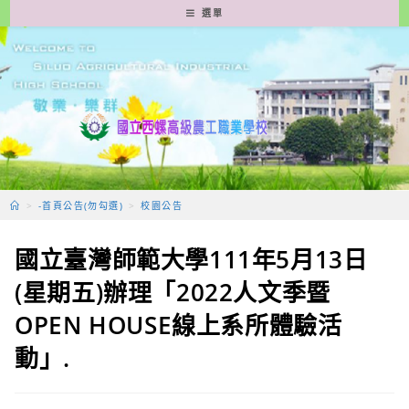
跳
選單
轉
至
主
要
內
容
>
-首頁公告(勿勾選)
>
校園公告
國立臺灣師範大學111年5月13日
(星期五)辦理「2022人文季暨
OPEN HOUSE線上系所體驗活
動」.