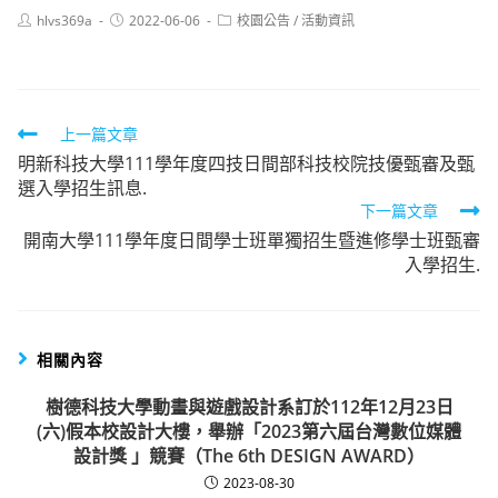
Post
Post
Post
hlvs369a
2022-06-06
校園公告
/
活動資訊
author:
published:
category:
Read
上一篇文章
明新科技大學111學年度四技日間部科技校院技優甄審及甄
more
選入學招生訊息.
articles
下一篇文章
開南大學111學年度日間學士班單獨招生暨進修學士班甄審
入學招生.
相關內容
樹德科技大學動畫與遊戲設計系訂於112年12月23日
(六)假本校設計大樓，舉辦「2023第六屆台灣數位媒體
設計獎 」競賽（The 6th DESIGN AWARD）
2023-08-30