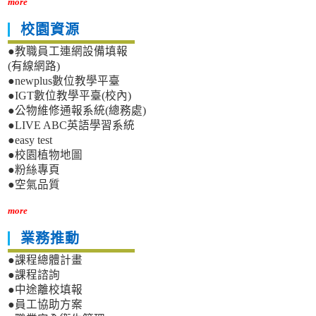
more
校園資源
●教職員工連網設備填報
(有線網路)
●newplus數位教學平臺
●IGT數位教學平臺(校內)
●公物維修通報系統(總務處)
●LIVE ABC英語學習系統
●easy test
●校園植物地圖
●粉絲專頁
●空氣品質
more
業務推動
●課程總體計畫
●課程諮詢
●中途離校填報
●員工協助方案