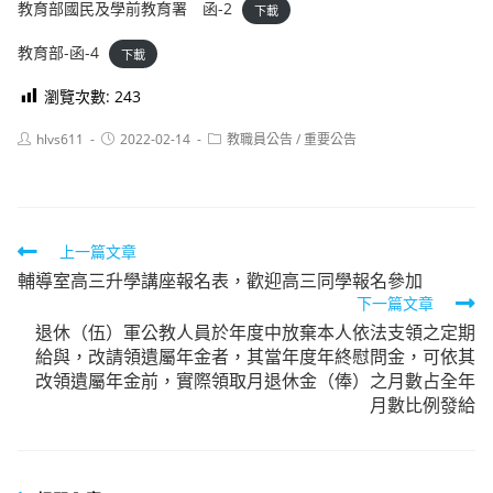
教育部國民及學前教育署 函-2
下載
教育部-函-4
下載
瀏覽次數:
243
Post
Post
Post
hlvs611
2022-02-14
教職員公告
/
重要公告
author:
published:
category:
Read
上一篇文章
輔導室高三升學講座報名表，歡迎高三同學報名參加
more
下一篇文章
articles
退休（伍）軍公教人員於年度中放棄本人依法支領之定期
給與，改請領遺屬年金者，其當年度年終慰問金，可依其
改領遺屬年金前，實際領取月退休金（俸）之月數占全年
月數比例發給