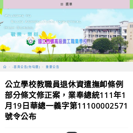
跳
選單
轉
至
主
要
內
容
>
-首頁公告(勿勾選)
>
重要公告
公立學校教職員退休資遣撫卹條例
部分條文修正案，業奉總統111年1
月19日華總一義字第11100002571
號令公布