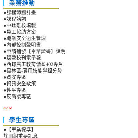
業務推動
●課程總體計畫
●課程諮詢
●中途離校填報
●員工協助方案
●職業安全衛生管理
●內部控制聲明書
●申請補發【畢業證書】說明
●螺聲校刊電子報
●西螺農工教育儲蓄402專戶
●雲林區-實用技能學程分發
●資安專區
●資訊安全政策
●性平專區
●反霸凌專區
more
學生專區
●【畢業標準】
註冊組重要訊息