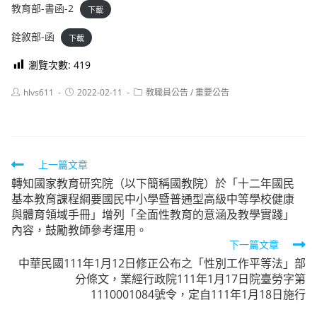
教育部-書函-2
下載
銓敘部-函
下載
瀏覽次數:
419
Post
Post
Post
hlvs611
2022-02-11
教職員公告
/
重要公告
author:
published:
category:
Read
上一篇文章
轉知國家教育研究院（以下簡稱國教院）於「十二年國民
more
基本教育課程綱要國民中小學暨普通型高級中等學校健康
articles
與體育領域手冊」增列「全面性教育的意涵及教學實踐」
內容，鼓勵教師參考運用。
下一篇文章
中華民國111年1月12日修正公布之「性別工作平等法」部
分條文，業經行政院111年1月17日院臺勞字第
1110001084號令，定自111年1月18日施行