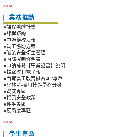
more
業務推動
●課程總體計畫
●課程諮詢
●中途離校填報
●員工協助方案
●職業安全衛生管理
●內部控制聲明書
●申請補發【畢業證書】說明
●螺聲校刊電子報
●西螺農工教育儲蓄402專戶
●雲林區-實用技能學程分發
●資安專區
●資訊安全政策
●性平專區
●反霸凌專區
more
學生專區