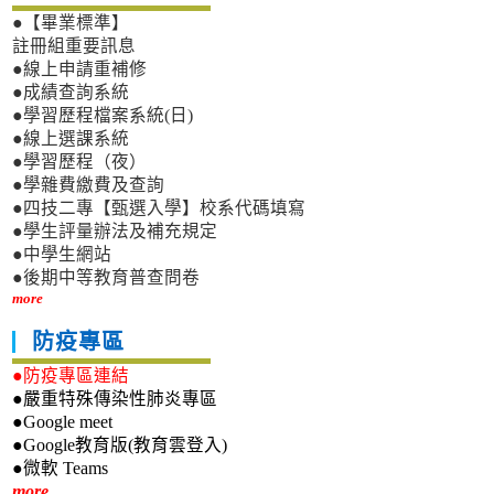
●【畢業標準】
註冊組重要訊息
●線上申請重補修
●成績查詢系統
●學習歷程檔案系統(日)
●線上選課系統
●學習歷程（夜）
●學雜費繳費及查詢
●四技二專【甄選入學】校系代碼填寫
●學生評量辦法及補充規定
●中學生網站
●後期中等教育普查問卷
more
防疫專區
●防疫專區連結
●嚴重特殊傳染性肺炎專區
●Google meet
●Google教育版(教育雲登入)
●微軟 Teams
新生專區
more