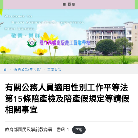
跳
選單
轉
至
主
要
內
容
>
-首頁公告(勿勾選)
>
重要公告
有關公務人員適用性別工作平等法
第15條陪產檢及陪產假規定等請假
相關事宜
教育部國民及學前教育署 書函-1
下載