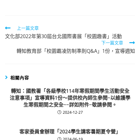
author:
published:
category:
Read
上一篇文章
文化部2022年第30屆台北國際書展「校園趣書」活動
more
下一篇文章
articles
轉知教育部「校園霸凌防制準則Q&A」1份，宣導週知
相關內容
轉知：國教署「各級學校114年寒假期間學生活動安全
注意事項」宣導資料1份～提供校內師生參閱~以維護學
生寒假期間之安全~~詳如附件~敬請參閱。
2024-12-27
客家委員會辦理「2024學生講客暑期夏令營」
2024-06-19