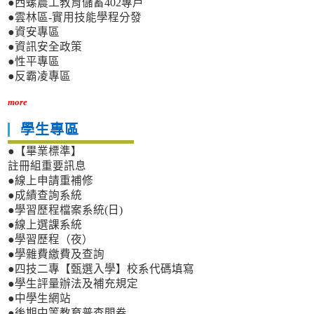
●西螺農工教育儲蓄402專戶
●雲林區-實用技能學程分發
●資安專區
●資訊安全政策
●性平專區
●反霸凌專區
more
學生專區
●【畢業標準】
註冊組重要訊息
●線上申請重補修
●成績查詢系統
●學習歷程檔案系統(日)
●線上選課系統
●學習歷程（夜）
●學雜費繳費及查詢
●四技二專【甄選入學】校系代碼填寫
●學生評量辦法及補充規定
●中學生網站
●後期中等教育普查問卷