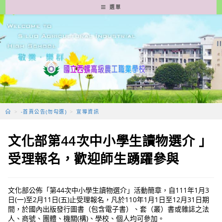
跳
選單
轉
至
主
要
內
容
>
-首頁公告(勿勾選)
>
宣導資訊
文化部第44次中小學生讀物選介 」
受理報名，歡迎師生踴躍參與
文化部公佈「第44次中小學生讀物選介」活動簡章，自111年1月3
日(一)至2月11日(五)止受理報名，凡於110年1月1日至12月31日期
間，於國內出版發行圖書（包含電子書）、套（叢）書或雜誌之法
人、商號、團體、機關(構)、學校、個人均可參加。