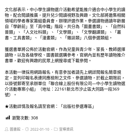
文化部表示，中小學生讀物選介活動希望能推介適合中小學生的讀
物，配合閱讀推廣，提升兒少閱讀視野及興趣，文化部將邀集相關
領域的學者專家籌組委員會，辦理評選作業。參選讀物適讀年齡層
自「學齡前」至「高中職」階段，共分為「圖畫書類」、「自然科
普類」、「人文社科類」、「文學類」、「文學翻譯類」、「叢
書、工具書類」、「漫畫類」、「雜誌類」八個參選類組。
獲選書單將公佈於活動官網，作為兒童與青少年、家長、教師選擇
讀物，以及各級學校、圖書館選購參考，官網內並有歷年讀物推介
書單，歡迎有興趣的民眾上網搜尋或下載參閱。
本活動一律採用網路報名，有意參加者請先上網詳閱報名簡章規
定，並列印報名表連同應檢附之文件、參選讀物，於截止期限前，
以掛號郵寄至承辦單位「聯合線上股份有限公司—中小學生讀物選
介活動專案小組」（地址：22161新北市汐止區大同路一段369
號）。
★活動詳情及報名請至官網：「出版社參選專區」
瀏覽次數:
308
Post
Post
Post
圖書館
2022-01-10
宣導資訊