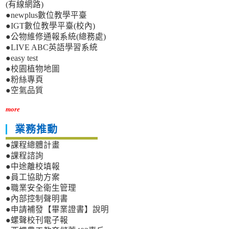
(有線網路)
●newplus數位教學平臺
●IGT數位教學平臺(校內)
●公物維修通報系統(總務處)
●LIVE ABC英語學習系統
●easy test
●校園植物地圖
●粉絲專頁
●空氣品質
more
業務推動
●課程總體計畫
●課程諮詢
●中途離校填報
●員工協助方案
●職業安全衛生管理
●內部控制聲明書
●申請補發【畢業證書】說明
●螺聲校刊電子報