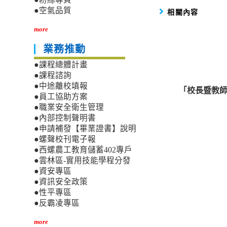
●空氣品質
相關內容
more
業務推動
●課程總體計畫
●課程諮詢
●中途離校填報
「校長暨教師
●員工協助方案
●職業安全衛生管理
●內部控制聲明書
●申請補發【畢業證書】說明
●螺聲校刊電子報
●西螺農工教育儲蓄402專戶
●雲林區-實用技能學程分發
●資安專區
●資訊安全政策
●性平專區
●反霸凌專區
more