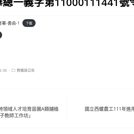
華總一義字第11000111441
署-書函-1
下載
Post
2-30
教職員公告
category:
跨領域人才培育苗圃A類鋪植
國立西螺農工111年進
種子教師工作坊」