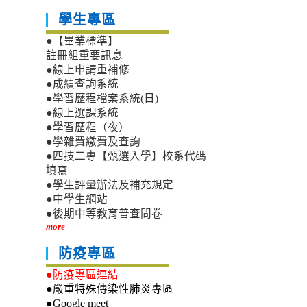
學生專區
●【畢業標準】
註冊組重要訊息
●線上申請重補修
●成績查詢系統
●學習歷程檔案系統(日)
●線上選課系統
●學習歷程（夜）
●學雜費繳費及查詢
●四技二專【甄選入學】校系代碼
填寫
●學生評量辦法及補充規定
●中學生網站
●後期中等教育普查問卷
more
防疫專區
●防疫專區連結
●嚴重特殊傳染性肺炎專區
●Google meet