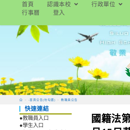
跳
首頁
認識本校
行政單位
轉
行事曆
登入
至
主
要
內
容
>
-首頁公告(勿勾選)
>
教職員公告
快速連結
國籍法第
●教職員入口
●學生入口