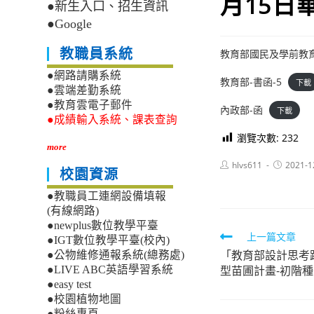
月15日
●新生入口、招生資訊
●Google
教職員系統
教育部國民及學前教育
●網路請購系統
教育部-書函-5
下載
●雲端差勤系統
●教育雲電子郵件
內政部-函
下載
●成績輸入系統、課表查詢
瀏覽次數:
232
more
Post
Post
hlvs611
2021-1
校園資源
author:
published:
●教職員工連網設備填報
(有線網路)
●newplus數位教學平臺
Read
上一篇文章
●IGT數位教學平臺(校內)
「教育部設計思考
more
●公物維修通報系統(總務處)
型苗圃計畫-初階
●LIVE ABC英語學習系統
articles
●easy test
●校園植物地圖
●粉絲專頁