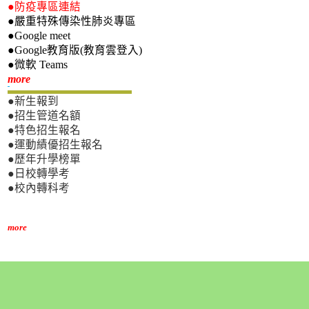
●防疫專區連結
●嚴重特殊傳染性肺炎專區
●Google meet
●Google教育版(教育雲登入)
●微軟 Teams
新生專區
more
●新生報到
●招生管道名額
●特色招生報名
●運動績優招生報名
●歷年升學榜單
●日校轉學考
●校內轉科考
more