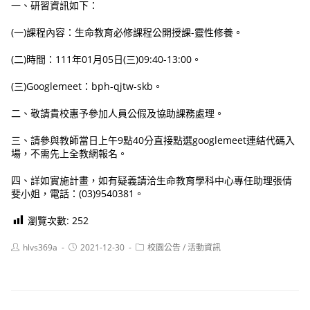
一、研習資訊如下：
(一)課程內容：生命教育必修課程公開授課-靈性修養。
(二)時間：111年01月05日(三)09:40-13:00。
(三)Googlemeet：bph-qjtw-skb。
二、敬請貴校惠予參加人員公假及協助課務處理。
三、請參與教師當日上午9點40分直接點選googlemeet連結代碼入
場，不需先上全教網報名。
四、詳如實施計畫，如有疑義請洽生命教育學科中心專任助理張倩
斐小姐，電話：(03)9540381。
瀏覽次數:
252
Post
Post
Post
hlvs369a
2021-12-30
校園公告
/
活動資訊
author:
published:
category: