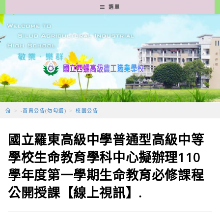
跳
選單
轉
至
主
要
內
容
>
-首頁公告(勿勾選)
>
校園公告
國立羅東高級中學普通型高級中等
學校生命教育學科中心擬辦理110
學年度第一學期生命教育必修課程
公開授課【線上視訊】.