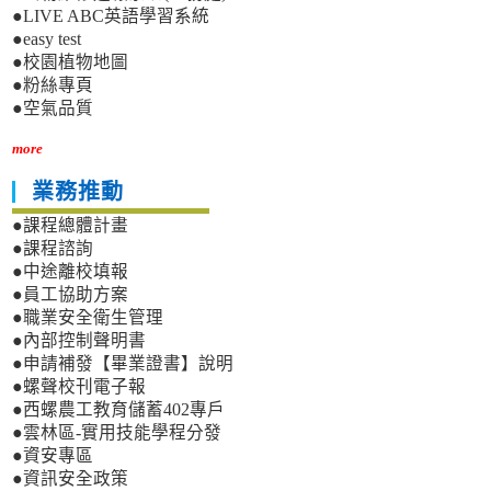
●LIVE ABC英語學習系統
●easy test
●校園植物地圖
●粉絲專頁
●空氣品質
more
業務推動
●課程總體計畫
●課程諮詢
●中途離校填報
●員工協助方案
●職業安全衛生管理
●內部控制聲明書
●申請補發【畢業證書】說明
●螺聲校刊電子報
●西螺農工教育儲蓄402專戶
●雲林區-實用技能學程分發
●資安專區
●資訊安全政策