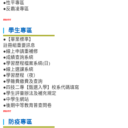
●性平專區
●反霸凌專區
more
學生專區
●【畢業標準】
註冊組重要訊息
●線上申請重補修
●成績查詢系統
●學習歷程檔案系統(日)
●線上選課系統
●學習歷程（夜）
●學雜費繳費及查詢
●四技二專【甄選入學】校系代碼填寫
●學生評量辦法及補充規定
●中學生網站
●後期中等教育普查問卷
more
防疫專區