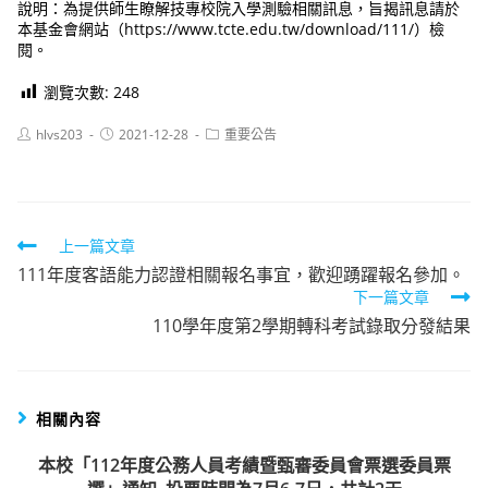
說明：為提供師生瞭解技專校院入學測驗相關訊息，旨揭訊息請於
本基金會網站（https://www.tcte.edu.tw/download/111/）檢
閱。
瀏覽次數:
248
Post
Post
Post
hlvs203
2021-12-28
重要公告
author:
published:
category:
Read
上一篇文章
111年度客語能力認證相關報名事宜，歡迎踴躍報名參加。
more
下一篇文章
articles
110學年度第2學期轉科考試錄取分發結果
相關內容
本校「112年度公務人員考績暨甄審委員會票選委員票