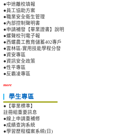
●中途離校填報
●員工協助方案
●職業安全衛生管理
●內部控制聲明書
●申請補發【畢業證書】說明
●螺聲校刊電子報
●西螺農工教育儲蓄402專戶
●雲林區-實用技能學程分發
●資安專區
●資訊安全政策
●性平專區
●反霸凌專區
more
學生專區
●【畢業標準】
註冊組重要訊息
●線上申請重補修
●成績查詢系統
●學習歷程檔案系統(日)