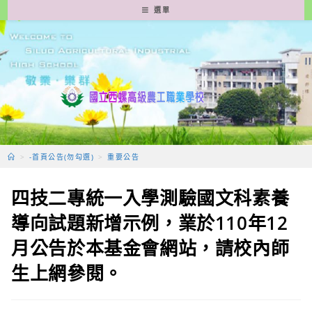
跳
選單
轉
至
主
要
內
容
>
-首頁公告(勿勾選)
>
重要公告
四技二專統一入學測驗國文科素養
導向試題新增示例，業於110年12
月公告於本基金會網站，請校內師
生上網參閱。