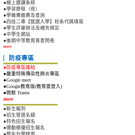
●線上選課系統
●學習歷程（夜）
●學雜費繳費及查詢
●四技二專【甄選入學】校系代碼填寫
●學生評量辦法及補充規定
●中學生網站
●後期中等教育普查問卷
more
防疫專區
●防疫專區連結
●嚴重特殊傳染性肺炎專區
●Google meet
●Google教育版(教育雲登入)
●微軟 Teams
新生專區
more
●新生報到
●招生管道名額
●特色招生報名
●運動績優招生報名
●歷年升學榜單