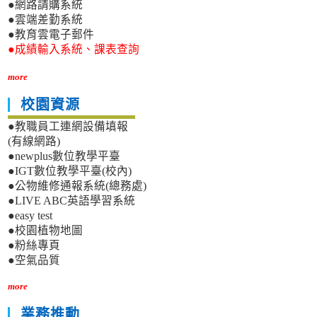
●網路請購系統
●雲端差勤系統
●教育雲電子郵件
●成績輸入系統、課表查詢
more
校園資源
●教職員工連網設備填報
(有線網路)
●newplus數位教學平臺
●IGT數位教學平臺(校內)
●公物維修通報系統(總務處)
●LIVE ABC英語學習系統
●easy test
●校園植物地圖
●粉絲專頁
●空氣品質
more
業務推動