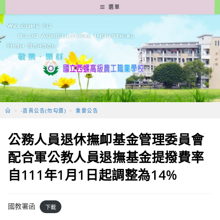
跳
選單
轉
至
主
要
內
容
>
-首頁公告(勿勾選)
>
重要公告
公務人員退休撫卹基金管理委員會
配合軍公教人員退撫基金提撥費率
自111年1月1日起調整為14%
國教署函
下載