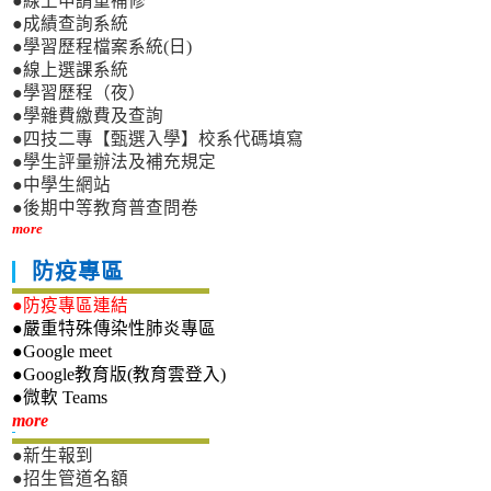
●線上申請重補修
●成績查詢系統
●學習歷程檔案系統(日)
●線上選課系統
●學習歷程（夜）
●學雜費繳費及查詢
●四技二專【甄選入學】校系代碼填寫
●學生評量辦法及補充規定
●中學生網站
●後期中等教育普查問卷
more
防疫專區
●防疫專區連結
●嚴重特殊傳染性肺炎專區
●Google meet
●Google教育版(教育雲登入)
●微軟 Teams
新生專區
more
●新生報到
●招生管道名額