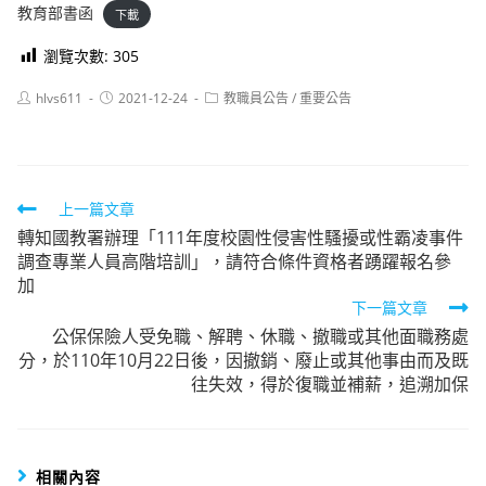
教育部書函
下載
瀏覽次數:
305
Post
Post
Post
hlvs611
2021-12-24
教職員公告
/
重要公告
author:
published:
category:
Read
上一篇文章
轉知國教署辦理「111年度校園性侵害性騷擾或性霸凌事件
more
調查專業人員高階培訓」，請符合條件資格者踴躍報名參
articles
加
下一篇文章
公保保險人受免職、解聘、休職、撤職或其他面職務處
分，於110年10月22日後，因撤銷、廢止或其他事由而及既
往失效，得於復職並補薪，追溯加保
相關內容