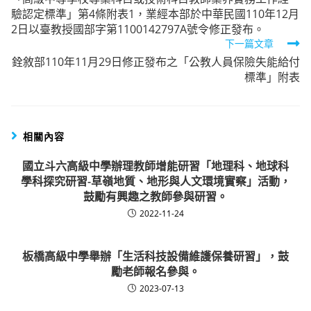
more
驗認定標準」第4條附表1，業經本部於中華民國110年12月
articles
2日以臺教授國部字第1100142797A號令修正發布。
下一篇文章
銓敘部110年11月29日修正發布之「公教人員保險失能給付
標準」附表
相關內容
國立斗六高級中學辦理教師增能研習「地理科、地球科
學科探究研習-草嶺地質、地形與人文環境實察」活動，
鼓勵有興趣之教師參與研習。
2022-11-24
板橋高級中學舉辦「生活科技設備維護保養研習」，鼓
勵老師報名參與。
2023-07-13