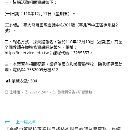
一、旨揭活動相關資訊如下：
(一)日期：110年12月17日（星期五）。
(二)地點：臺大醫院國際會議中心301廳（臺北市中正區徐州路2
號）。
二、報名方式：採網路報名，請於110年12月10日（星期五）前至
全國教師在職進修資訊網站報名，網址：
http://inservice.edu.tw；課程代碼：3285357。
三、本案若有相關疑義，請逕洽國立和美實驗學校：陳秀卿專案助
理，電話04-7552009分機812。
瀏覽次數:
304
Post
Post
Post
生輔組
2021-12-07
教職員公告
/
研習活動
author:
published:
category:
Read
上一篇文章
「高級中等學校專業科目或技術科目教師業界實務工作經