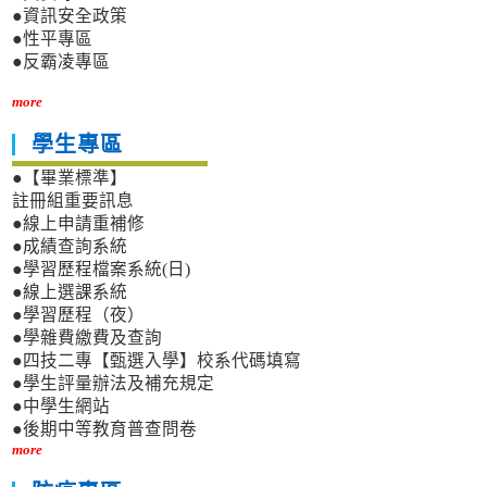
●資訊安全政策
●性平專區
●反霸凌專區
more
學生專區
●【畢業標準】
註冊組重要訊息
●線上申請重補修
●成績查詢系統
●學習歷程檔案系統(日)
●線上選課系統
●學習歷程（夜）
●學雜費繳費及查詢
●四技二專【甄選入學】校系代碼填寫
●學生評量辦法及補充規定
●中學生網站
●後期中等教育普查問卷
more