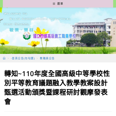
跳
選單
轉
至
主
要
內
容
>
-首頁公告(勿勾選)
>
教職員公告
轉知~110年度全國高級中等學校性
別平等教育議題融入教學教案設計
甄選活動頒獎暨課程研討觀摩發表
會