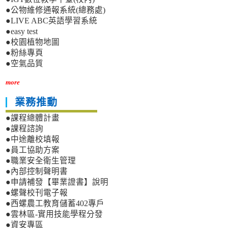
●公物維修通報系統(總務處)
●LIVE ABC英語學習系統
●easy test
●校園植物地圖
●粉絲專頁
●空氣品質
more
業務推動
●課程總體計畫
●課程諮詢
●中途離校填報
●員工協助方案
●職業安全衛生管理
●內部控制聲明書
●申請補發【畢業證書】說明
●螺聲校刊電子報
●西螺農工教育儲蓄402專戶
●雲林區-實用技能學程分發
●資安專區