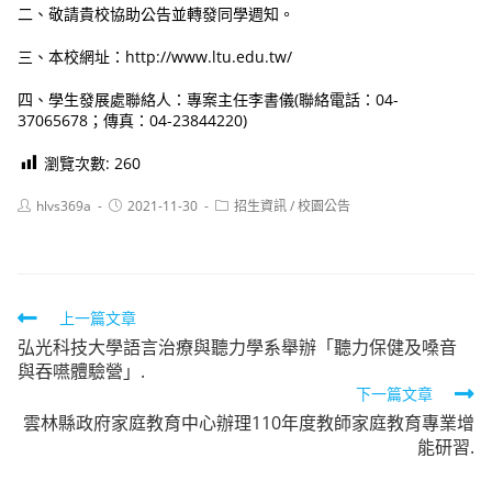
二、敬請貴校協助公告並轉發同學週知。
三、本校網址：http://www.ltu.edu.tw/
四、學生發展處聯絡人：專案主任李書儀(聯絡電話：04-
37065678；傳真：04-23844220)
瀏覽次數:
260
Post
Post
Post
hlvs369a
2021-11-30
招生資訊
/
校園公告
author:
published:
category:
Read
上一篇文章
弘光科技大學語言治療與聽力學系舉辦「聽力保健及嗓音
more
與吞嚥體驗營」.
articles
下一篇文章
雲林縣政府家庭教育中心辦理110年度教師家庭教育專業增
能研習.