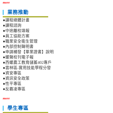
more
業務推動
●課程總體計畫
●課程諮詢
●中途離校填報
●員工協助方案
●職業安全衛生管理
●內部控制聲明書
●申請補發【畢業證書】說明
●螺聲校刊電子報
●西螺農工教育儲蓄402專戶
●雲林區-實用技能學程分發
●資安專區
●資訊安全政策
●性平專區
●反霸凌專區
more
學生專區