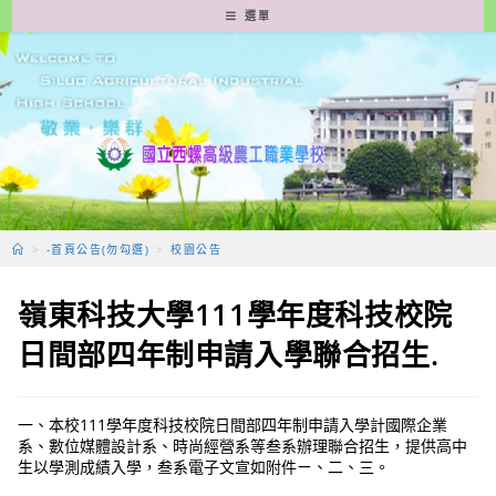
跳
選單
轉
至
主
要
內
容
>
-首頁公告(勿勾選)
>
校園公告
嶺東科技大學111學年度科技校院
日間部四年制申請入學聯合招生.
一、本校111學年度科技校院日間部四年制申請入學計國際企業
系、數位媒體設計系、時尚經營系等叁系辦理聯合招生，提供高中
生以學測成績入學，叁系電子文宣如附件ㄧ、二、三。