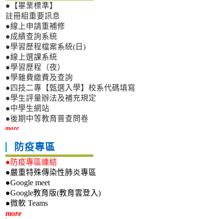
●【畢業標準】
註冊組重要訊息
●線上申請重補修
●成績查詢系統
●學習歷程檔案系統(日)
●線上選課系統
●學習歷程（夜）
●學雜費繳費及查詢
●四技二專【甄選入學】校系代碼填寫
●學生評量辦法及補充規定
●中學生網站
●後期中等教育普查問卷
more
防疫專區
●防疫專區連結
●嚴重特殊傳染性肺炎專區
●Google meet
●Google教育版(教育雲登入)
●微軟 Teams
新生專區
more