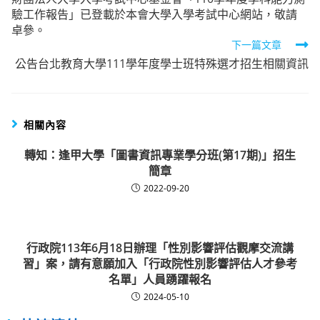
more
驗工作報告」已登載於本會大學入學考試中心網站，敬請
articles
卓參。
下一篇文章
公告台北教育大學111學年度學士班特殊選才招生相關資訊
相關內容
轉知：逢甲大學「圖書資訊專業學分班(第17期)」招生
簡章
2022-09-20
行政院113年6月18日辦理「性別影響評估觀摩交流講
習」案，請有意願加入「行政院性別影響評估人才參考
名單」人員踴躍報名
2024-05-10