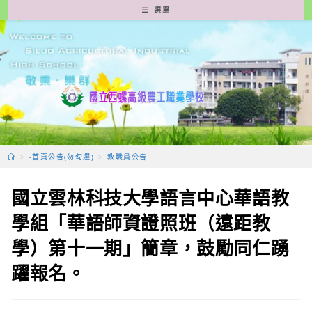
跳
選單
轉
至
主
要
內
容
>
-首頁公告(勿勾選)
>
教職員公告
國立雲林科技大學語言中心華語教
學組「華語師資證照班（遠距教
學）第十一期」簡章，鼓勵同仁踴
躍報名。