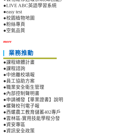
●LIVE ABC英語學習系統
●easy test
●校園植物地圖
●粉絲專頁
●空氣品質
more
業務推動
●課程總體計畫
●課程諮詢
●中途離校填報
●員工協助方案
●職業安全衛生管理
●內部控制聲明書
●申請補發【畢業證書】說明
●螺聲校刊電子報
●西螺農工教育儲蓄402專戶
●雲林區-實用技能學程分發
●資安專區
●資訊安全政策