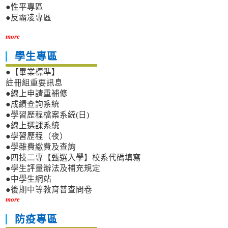
●性平專區
●反霸凌專區
more
學生專區
●【畢業標準】
註冊組重要訊息
●線上申請重補修
●成績查詢系統
●學習歷程檔案系統(日)
●線上選課系統
●學習歷程（夜）
●學雜費繳費及查詢
●四技二專【甄選入學】校系代碼填寫
●學生評量辦法及補充規定
●中學生網站
●後期中等教育普查問卷
more
防疫專區