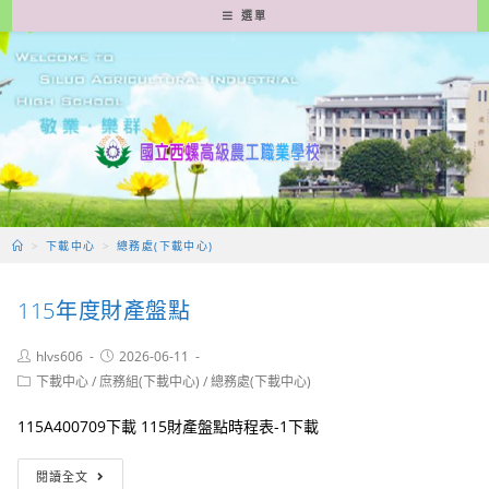
跳
選單
轉
至
主
要
內
容
>
下載中心
>
總務處(下載中心)
115年度財產盤點
Post
Post
hlvs606
2026-06-11
author:
published:
Post
下載中心
/
庶務組(下載中心)
/
總務處(下載中心)
category:
115A400709下載 115財產盤點時程表-1下載
115
閱讀全文
年