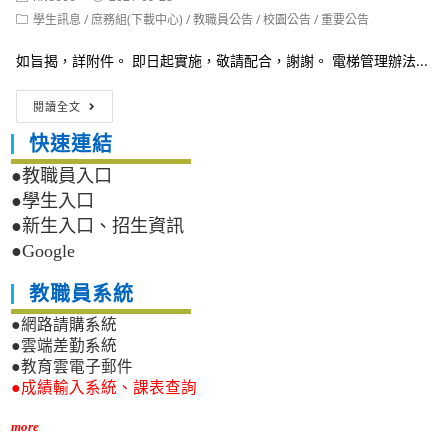
author:
published:
「111
Post
學生訊息
/
庶務組(下載中心)
/
教職員公告
/
校園公告
/
重要公告
年
category:
薪
如旨揭，詳附件。 即日起實施，敬請配合，謝謝。 電梯管理辦法...
資
所
國
閱讀全文
得
立
受
西
快速連結
領
螺
人
高
●教職員入口
扶
級
●學生入口
養
農
親
●新生入口、招生資訊
工
屬
●Google
職
申
業
報
學
教職員系統
表」
校
已
●網路請購系統
電
公
梯
●雲端差勤系統
告
管
●教育雲電子郵件
於
理
●成績輸入系統、課表查詢
重
辦
要
法
more
公