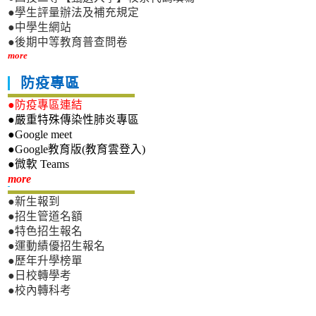
●學生評量辦法及補充規定
●中學生網站
●後期中等教育普查問卷
more
防疫專區
●防疫專區連結
●嚴重特殊傳染性肺炎專區
●Google meet
●Google教育版(教育雲登入)
●微軟 Teams
新生專區
more
●新生報到
●招生管道名額
●特色招生報名
●運動績優招生報名
●歷年升學榜單
●日校轉學考
●校內轉科考