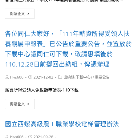
惠
校
填
蓋
111
後
閱讀全文
用
年
於
印
度
114.1.24
信
盤
日
各位同仁大家好，「111年薪資所得受領人扶
申
點
(五)
請
簽
前
養親屬申報表」已公告於重要公告，並置放於
書
呈
擲
與
下載中心讓同仁可下載，敬請惠填後於
回
時
出
110.12.28日前擲回出納組，俾憑辦理
程
納
表
組
Post
Post
Post
hlvs606
2021-12-02
出納組(下載中心)
/
重要公告
author:
published:
category:
薪資所得受領人免稅額申請表-110下載
各
閱讀全文
位
同
仁
國立西螺高級農工職業學校電梯管理辦法
大
家
好，
Post
Post
hlvs606
2021-09-28