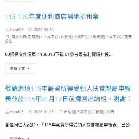
度
財
115-120年度便利商店場地招租案
產
盤
點
Post
Post
hlvs606
2026-03-30
author:
published:
Post
-首頁公告(勿勾選)
/
下載中心
/
庶務組(下載中心)
/
總務處(下載中心)
/
重要
category:
公告
00招標文件清單-1150313下載 01參考最有利標精神投...
115-
閱讀全文
120
年
度
敬請惠填115年薪資所得受領人扶養親屬申報
便
利
表並於115年01月12日前擲回出納組，謝謝！
商
店
Post
Post
Post
hlvs606
2026-01-06
出納組(下載中心)
/
教職員公告
場
author:
published:
category:
地
各位同仁大家好，「115年薪資所得受領人扶養親屬申報表」已公...
招
租
敬
案
閱讀全文