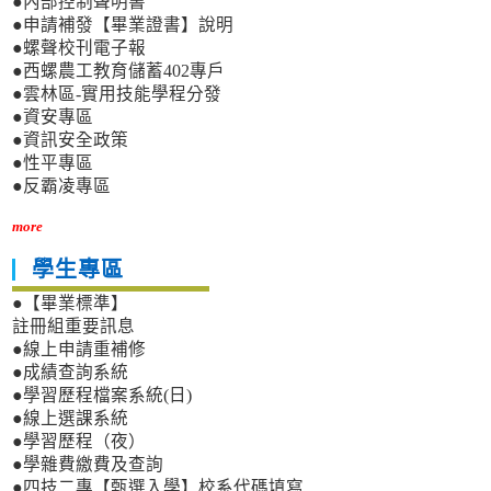
●內部控制聲明書
擲
●申請補發【畢業證書】說明
回
●螺聲校刊電子報
出
●西螺農工教育儲蓄402專戶
納
●雲林區-實用技能學程分發
組，
俾
●資安專區
憑
●資訊安全政策
辦
●性平專區
理
●反霸凌專區
more
學生專區
●【畢業標準】
註冊組重要訊息
●線上申請重補修
●成績查詢系統
●學習歷程檔案系統(日)
●線上選課系統
●學習歷程（夜）
●學雜費繳費及查詢
●四技二專【甄選入學】校系代碼填寫