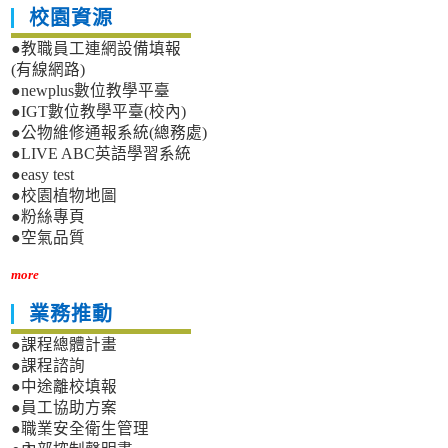
告，
校園資源
並
置
●教職員工連網設備填報
放
(有線網路)
於
●newplus數位教學平臺
下
●IGT數位教學平臺(校內)
載
●公物維修通報系統(總務處)
中
●LIVE ABC英語學習系統
心
讓
●easy test
同
●校園植物地圖
仁
●粉絲專頁
可
●空氣品質
下
載，
more
敬
請
業務推動
惠
●課程總體計畫
填
後
●課程諮詢
於
●中途離校填報
110.12.28
●員工協助方案
日
●職業安全衛生管理
前