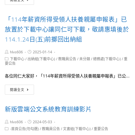
請
惠
填
「114年薪資所得受領人扶養親屬申報表」已
115
年
放置於下載中心讓同仁可下載，敬請惠填後於
薪
資
114.1.24日(五)前擲回出納組
所
得
Post
Post
hlvs606
2025-01-14
受
author:
published:
Post
下載中心
/
出納組(下載中心)
/
教職員公告
/
未分類
/
總務處(下載中心)
/
重
領
category:
要公告
人
扶
各位同仁大家好，「114年薪資所得受領人扶養親屬申報表」已公...
養
親
「114
屬
閱讀全文
年
申
薪
報
資
表
新版雲端公文系統教育訓練影片
所
並
得
於
受
Post
Post
hlvs606
2024-05-03
115
author:
published:
領
Post
-首頁公告(勿勾選)
年
/
教職員公告
/
文書組(下載中心)
/
重要公告
人
category:
01