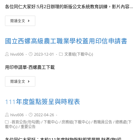
扶
月
各位同仁大家好:5月2日辦理的新版公文系統教育訓練，影片內容...
養
12
親
日
新
閱讀全文
屬
前
版
申
擲
雲
報
回
端
表」
國立西螺高級農工職業學校蓋用印信申請書
出
公
已
納
文
放
組，
系
Post
Post
Post
hlvs606
2023-12-01
文書組(下載中心)
置
author:
published:
category:
謝
統
於
謝！
教
用印申請單-西螺農工下載
下
育
載
訓
國
中
閱讀全文
練
立
心
影
西
讓
片
螺
同
111年度盤點簽呈與時程表
高
仁
級
可
農
Post
Post
hlvs606
2022-04-26
下
author:
published:
工
Post
-首頁公告(勿勾選)
/
下載中心
/
庶務組(下載中心)
/
教職員公告
/
總務處(下
載，
職
category:
載中心)
/
重要公告
敬
業
請
學
各位同仁大家好：本校111年度財物盤點即將展開 財產(物)初...