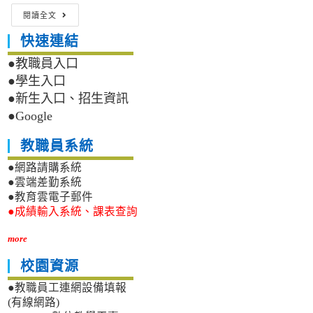
111
閱讀全文
年
度
快速連結
內
部
●教職員入口
控
●學生入口
制
●新生入口、招生資訊
聲
●Google
明
書
（西
教職員系統
螺
●網路請購系統
農
工
●雲端差勤系統
1120318）
●教育雲電子郵件
●成績輸入系統、課表查詢
more
校園資源
●教職員工連網設備填報
(有線網路)