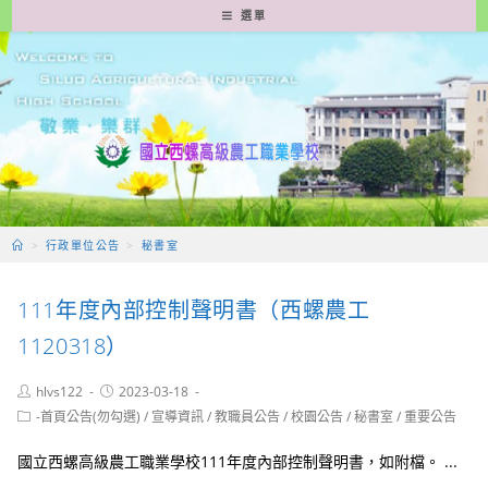
跳
選單
轉
至
主
要
內
容
>
行政單位公告
>
秘書室
111年度內部控制聲明書（西螺農工
1120318）
Post
Post
hlvs122
2023-03-18
author:
published:
Post
-首頁公告(勿勾選)
/
宣導資訊
/
教職員公告
/
校園公告
/
秘書室
/
重要公告
category:
國立西螺高級農工職業學校111年度內部控制聲明書，如附檔。 ...