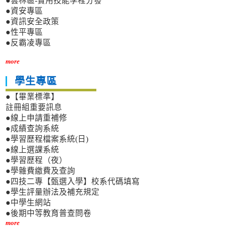
●雲林區-實用技能學程分發
●資安專區
●資訊安全政策
●性平專區
●反霸凌專區
more
學生專區
●【畢業標準】
註冊組重要訊息
●線上申請重補修
●成績查詢系統
●學習歷程檔案系統(日)
●線上選課系統
●學習歷程（夜）
●學雜費繳費及查詢
●四技二專【甄選入學】校系代碼填寫
●學生評量辦法及補充規定
●中學生網站
●後期中等教育普查問卷
more