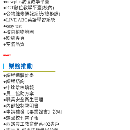
●newplus數位教學平臺
●IGT數位教學平臺(校內)
●公物維修通報系統(總務處)
●LIVE ABC英語學習系統
●easy test
●校園植物地圖
●粉絲專頁
●空氣品質
more
業務推動
●課程總體計畫
●課程諮詢
●中途離校填報
●員工協助方案
●職業安全衛生管理
●內部控制聲明書
●申請補發【畢業證書】說明
●螺聲校刊電子報
●西螺農工教育儲蓄402專戶