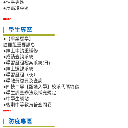
●性平專區
●反霸凌專區
more
學生專區
●【畢業標準】
註冊組重要訊息
●線上申請重補修
●成績查詢系統
●學習歷程檔案系統(日)
●線上選課系統
●學習歷程（夜）
●學雜費繳費及查詢
●四技二專【甄選入學】校系代碼填寫
●學生評量辦法及補充規定
●中學生網站
●後期中等教育普查問卷
more
防疫專區