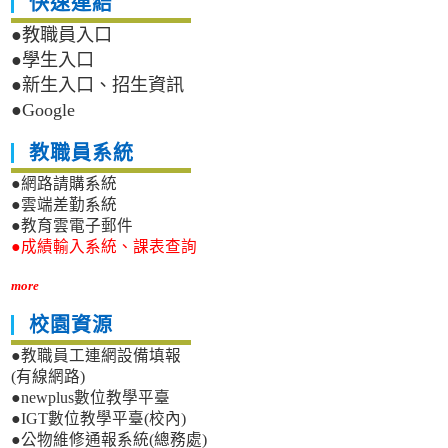
快速連結
料
暨
●教職員入口
生
●學生入口
技
●新生入口、招生資訊
食
●Google
品
高
職
教職員系統
生
●網路請購系統
專
題
●雲端差勤系統
研
●教育雲電子郵件
究
●成績輸入系統、課表查詢
競
賽
more
校園資源
●教職員工連網設備填報
(有線網路)
●newplus數位教學平臺
●IGT數位教學平臺(校內)
●公物維修通報系統(總務處)