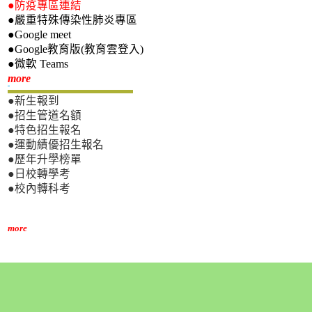
●防疫專區連結
●嚴重特殊傳染性肺炎專區
●Google meet
●Google教育版(教育雲登入)
●微軟 Teams
新生專區
more
●新生報到
●招生管道名額
●特色招生報名
●運動績優招生報名
●歷年升學榜單
●日校轉學考
●校內轉科考
more