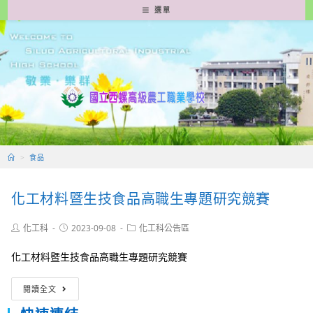
跳
選單
轉
至
主
要
內
容
>
食品
化工材料暨生技食品高職生專題研究競賽
Post
Post
Post
化工科
2023-09-08
化工科公告區
author:
published:
category:
化工材料暨生技食品高職生專題研究競賽
化
閱讀全文
工
材