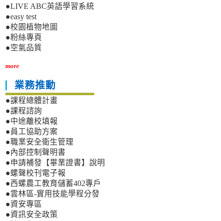
●LIVE ABC英語學習系統
●easy test
●校園植物地圖
●粉絲專頁
●空氣品質
more
業務推動
●課程總體計畫
●課程諮詢
●中途離校填報
●員工協助方案
●職業安全衛生管理
●內部控制聲明書
●申請補發【畢業證書】說明
●螺聲校刊電子報
●西螺農工教育儲蓄402專戶
●雲林區-實用技能學程分發
●資安專區
●資訊安全政策