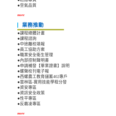
名
單
●空氣品質
more
業務推動
●課程總體計畫
●課程諮詢
●中途離校填報
●員工協助方案
●職業安全衛生管理
●內部控制聲明書
●申請補發【畢業證書】說明
●螺聲校刊電子報
●西螺農工教育儲蓄402專戶
●雲林區-實用技能學程分發
●資安專區
●資訊安全政策
●性平專區
●反霸凌專區
more