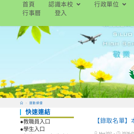
跳
首頁
認識本校
行政單位
轉
行事曆
登入
至
主
要
內
容
>
運動績優
快速連結
【錄取名單】
●教職員入口
●學生入口
Post
Post
hlvs202
2026-0