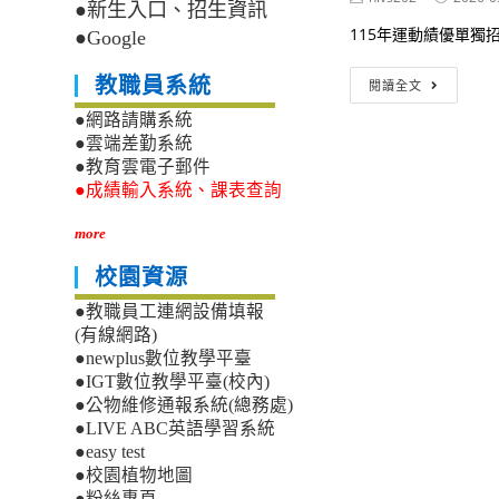
●新生入口、招生資訊
author:
published:
115年運動績優單獨招
●Google
【錄
教職員系統
閱讀全文
取
名
●網路請購系統
單】
●雲端差勤系統
本
●教育雲電子郵件
校
●成績輸入系統、課表查詢
115
年
more
運
動
校園資源
成
績
●教職員工連網設備填報
優
(有線網路)
良
●newplus數位教學平臺
學
●IGT數位教學平臺(校內)
生
●公物維修通報系統(總務處)
獨
●LIVE ABC英語學習系統
招
●easy test
錄
●校園植物地圖
取
●粉絲專頁