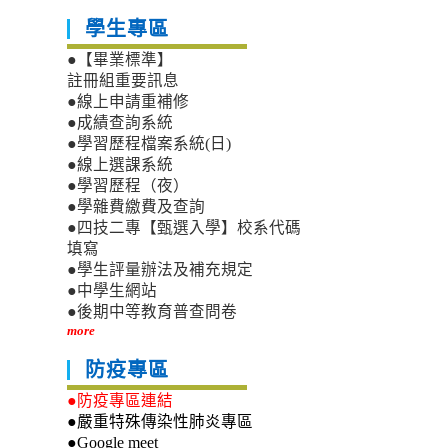
學生專區
●【畢業標準】
註冊組重要訊息
●線上申請重補修
●成績查詢系統
●學習歷程檔案系統(日)
●線上選課系統
●學習歷程（夜）
●學雜費繳費及查詢
●四技二專【甄選入學】校系代碼
填寫
●學生評量辦法及補充規定
●中學生網站
●後期中等教育普查問卷
more
防疫專區
●防疫專區連結
●嚴重特殊傳染性肺炎專區
●Google meet