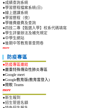
●成績查詢系統
●學習歷程檔案系統(日)
●線上選課系統
●學習歷程（夜）
●學雜費繳費及查詢
●四技二專【甄選入學】校系代碼填寫
●學生評量辦法及補充規定
●中學生網站
●後期中等教育普查問卷
more
防疫專區
●防疫專區連結
●嚴重特殊傳染性肺炎專區
●Google meet
●Google教育版(教育雲登入)
●微軟 Teams
新生專區
more
●新生報到
●招生管道名額
●特色招生報名