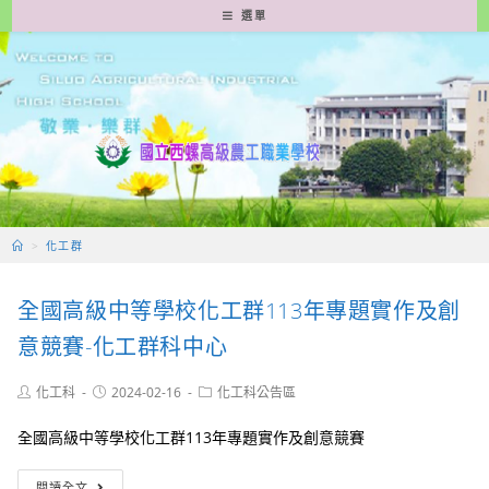
跳
選單
轉
至
主
要
內
容
>
化工群
全國高級中等學校化工群113年專題實作及創
意競賽-化工群科中心
Post
Post
Post
化工科
2024-02-16
化工科公告區
author:
published:
category:
全國高級中等學校化工群113年專題實作及創意競賽
全
閱讀全文