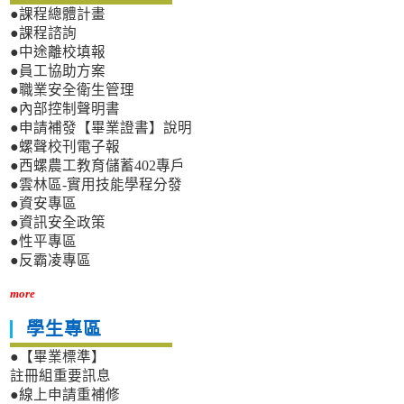
●課程總體計畫
●課程諮詢
●中途離校填報
●員工協助方案
●職業安全衛生管理
●內部控制聲明書
●申請補發【畢業證書】說明
●螺聲校刊電子報
●西螺農工教育儲蓄402專戶
●雲林區-實用技能學程分發
●資安專區
●資訊安全政策
●性平專區
●反霸凌專區
more
學生專區
●【畢業標準】
註冊組重要訊息
●線上申請重補修