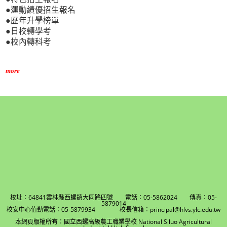
●運動績優招生報名
●歷年升學榜單
●日校轉學考
●校內轉科考
more
校址：64841雲林縣西螺鎮大同路四號 電話：05-5862024 傳真：05-
5879014
校安中心值勤電話：05-5879934 校長信箱：principal@hlvs.ylc.edu.tw
本網頁版權所有：國立西螺高級農工職業學校 National Siluo Agricultural