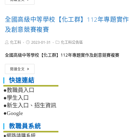
國
高
級
全國高級中等學校【化工群】112年專題實作
中
等
及創意競賽複賽
學
校
Post
Post
Post
化工科
2023-01-31
化工科公告區
化
author:
published:
category:
工
全國高級中等學校【化工群】112年專題實作及創意競賽複賽
群
113
全
年
閱讀全文
國
專
高
題
快速連結
級
實
中
●教職員入口
作
等
及
●學生入口
學
創
●新生入口、招生資訊
校
意
●Google
【化
競
工
賽-
群】
化
教職員系統
112
工
●網路請購系統
年
群