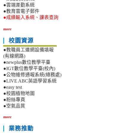
專
●雲端差勤系統
科
題
中
●教育雲電子郵件
實
心
●成績輸入系統、課表查詢
作
及
more
創
意
校園資源
競
●教職員工連網設備填報
賽
複
(有線網路)
賽
●newplus數位教學平臺
●IGT數位教學平臺(校內)
●公物維修通報系統(總務處)
●LIVE ABC英語學習系統
●easy test
●校園植物地圖
●粉絲專頁
●空氣品質
more
業務推動