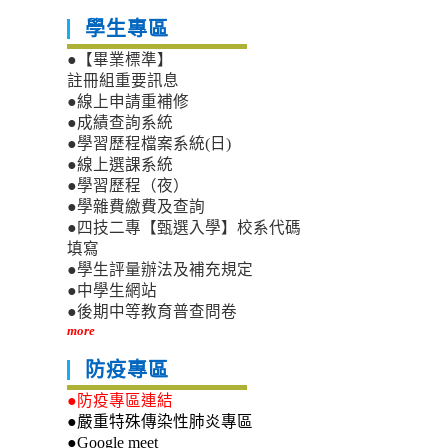
學生專區
●【畢業標準】
註冊組重要訊息
●線上申請重補修
●成績查詢系統
●學習歷程檔案系統(日)
●線上選課系統
●學習歷程（夜）
●學雜費繳費及查詢
●四技二專【甄選入學】校系代碼
填寫
●學生評量辦法及補充規定
●中學生網站
●後期中等教育普查問卷
more
防疫專區
●防疫專區連結
●嚴重特殊傳染性肺炎專區
●Google meet