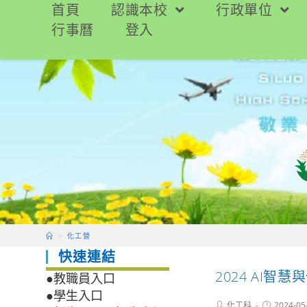
跳
首頁
認識本校
行政單位
轉
行事曆
登入
至
主
要
內
容
>
化工營
快速連結
2024 AI
●教職員入口
●學生入口
Post
Post
化工科
2024-05