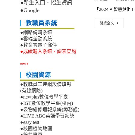
●新生入口、招生資訊
author:
published:
「2024 AI智慧與
●Google
2024
教職員系統
閱讀全文
AI
智
●網路請購系統
慧
●雲端差勤系統
與
●教育雲電子郵件
化
●成績輸入系統、課表查詢
工
製
more
程
化
校園資源
工
營-
●教職員工連網設備填報
國
(有線網路)
立
●newplus數位教學平臺
臺
●IGT數位教學平臺(校內)
灣
●公物維修通報系統(總務處)
科
●LIVE ABC英語學習系統
技
●easy test
大
●校園植物地圖
學
●粉絲專頁