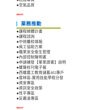
●空氣品質
more
業務推動
●課程總體計畫
●課程諮詢
●中途離校填報
●員工協助方案
●職業安全衛生管理
●內部控制聲明書
●申請補發【畢業證書】說明
●螺聲校刊電子報
●西螺農工教育儲蓄402專戶
●雲林區-實用技能學程分發
●資安專區
●資訊安全政策
●性平專區
●反霸凌專區
more