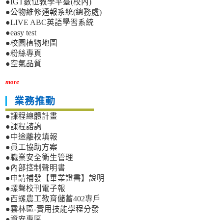
●IGT數位教學平臺(校內)
●公物維修通報系統(總務處)
●LIVE ABC英語學習系統
●easy test
●校園植物地圖
●粉絲專頁
●空氣品質
more
業務推動
●課程總體計畫
●課程諮詢
●中途離校填報
●員工協助方案
●職業安全衛生管理
●內部控制聲明書
●申請補發【畢業證書】說明
●螺聲校刊電子報
●西螺農工教育儲蓄402專戶
●雲林區-實用技能學程分發
●資安專區