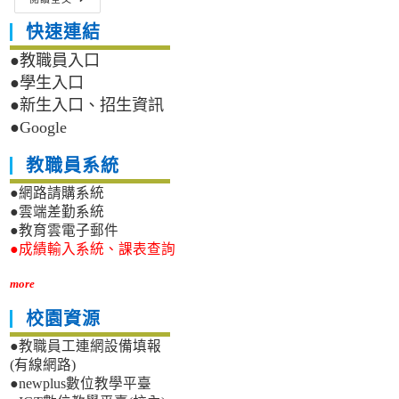
年
第
快速連結
二
十
●教職員入口
八
●學生入口
屆
●新生入口、招生資訊
中
●Google
興
化
學
教職員系統
營-
●網路請購系統
國
立
●雲端差勤系統
中
●教育雲電子郵件
興
●成績輸入系統、課表查詢
大
學
more
化
學
校園資源
系
●教職員工連網設備填報
(有線網路)
●newplus數位教學平臺