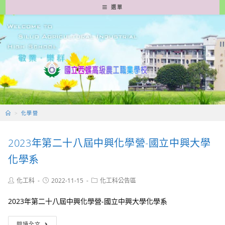
跳
選單
轉
至
主
要
內
容
>
化學營
2023年第二十八屆中興化學營-國立中興大學
化學系
Post
Post
Post
化工科
2022-11-15
化工科公告區
author:
published:
category:
2023年第二十八屆中興化學營-國立中興大學化學系
2023
閱讀全文