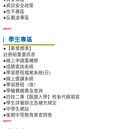
●資訊安全政策
●性平專區
●反霸凌專區
more
學生專區
●【畢業標準】
註冊組重要訊息
●線上申請重補修
●成績查詢系統
●學習歷程檔案系統(日)
●線上選課系統
●學習歷程（夜）
●學雜費繳費及查詢
●四技二專【甄選入學】校系代碼填寫
●學生評量辦法及補充規定
●中學生網站
●後期中等教育普查問卷
more