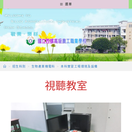
跳
選單
轉
至
主
要
內
容
>
招生科別
>
生物產業機電科
>
本科實習工場環境及設備
視聽教室