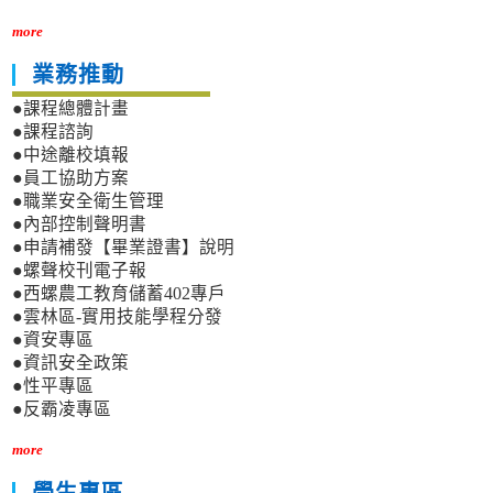
more
業務推動
●課程總體計畫
●課程諮詢
●中途離校填報
●員工協助方案
●職業安全衛生管理
●內部控制聲明書
●申請補發【畢業證書】說明
●螺聲校刊電子報
●西螺農工教育儲蓄402專戶
●雲林區-實用技能學程分發
●資安專區
●資訊安全政策
●性平專區
●反霸凌專區
more
學生專區