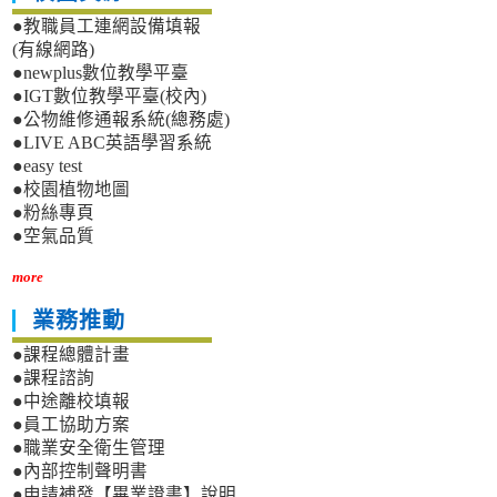
●教職員工連網設備填報
(有線網路)
●newplus數位教學平臺
●IGT數位教學平臺(校內)
●公物維修通報系統(總務處)
●LIVE ABC英語學習系統
●easy test
●校園植物地圖
●粉絲專頁
●空氣品質
more
業務推動
●課程總體計畫
●課程諮詢
●中途離校填報
●員工協助方案
●職業安全衛生管理
●內部控制聲明書
●申請補發【畢業證書】說明