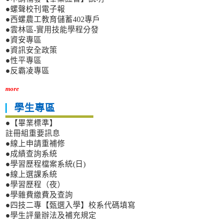
●螺聲校刊電子報
●西螺農工教育儲蓄402專戶
●雲林區-實用技能學程分發
●資安專區
●資訊安全政策
●性平專區
●反霸凌專區
more
學生專區
●【畢業標準】
註冊組重要訊息
●線上申請重補修
●成績查詢系統
●學習歷程檔案系統(日)
●線上選課系統
●學習歷程（夜）
●學雜費繳費及查詢
●四技二專【甄選入學】校系代碼填寫
●學生評量辦法及補充規定