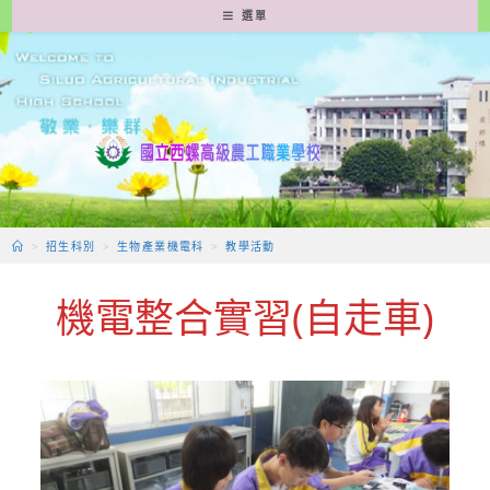
跳
選單
轉
至
主
要
內
容
>
招生科別
>
生物產業機電科
>
教學活動
機電整合實習(自走車)