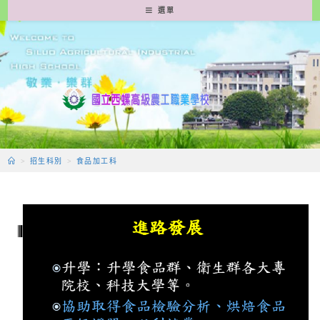
跳
選單
轉
至
主
要
內
容
>
招生科別
>
食品加工科