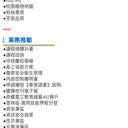
●easy test
●校園植物地圖
●粉絲專頁
●空氣品質
more
業務推動
●課程總體計畫
●課程諮詢
●中途離校填報
●員工協助方案
●職業安全衛生管理
●內部控制聲明書
●申請補發【畢業證書】說明
●螺聲校刊電子報
●西螺農工教育儲蓄402專戶
●雲林區-實用技能學程分發
●資安專區
●資訊安全政策
●性平專區
●反霸凌專區