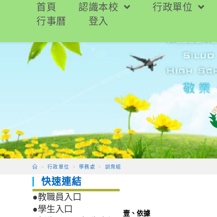
跳
首頁
認識本校
行政單位
轉
行事曆
登入
至
主
要
內
容
>
行政單位
>
學務處
>
訓育組
快速連結
●教職員入口
●學生入口
壹、依據