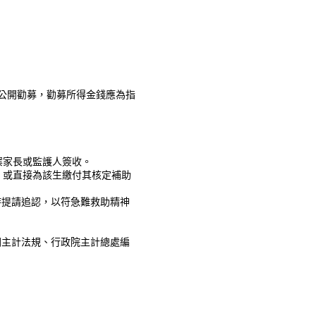
公開勸募，勸募所得金錢應為指
案家長或監護人簽收。
，或直接為該生繳付其核定補助
提請追認，以符急難救助精神
主計法規、行政院主計總處編