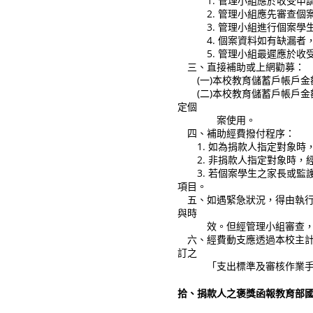
1. 管理小組應於收受申請
2. 管理小組應先審查個案
3. 管理小組進行個案學生
4. 個案資料如有缺漏者，
5. 管理小組最遲應於收受
三、直接補助或上網勸募：
(一)本校教育儲蓄戶帳戶金
(二)本校教育儲蓄戶帳戶金
定個
案使用。
四、補助經費撥付程序：
1. 如為捐款人指定對象時
2. 非捐款人指定對象時，
3. 若個案學生之家長或監
項目。
五、如遇緊急狀況，得由執行
與時
效。但經管理小組審查，經
六、經費動支應透過本校主計
訂之
「支出標準及審核作業手
拾、捐款人之褒獎函報教育部