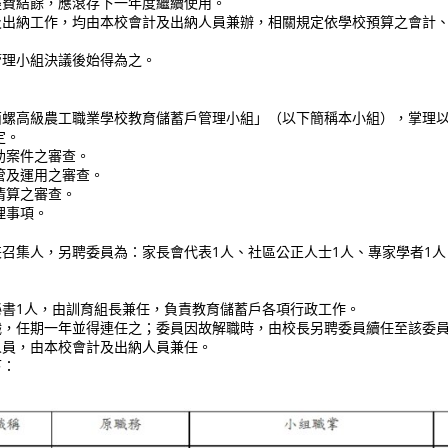
費結餘，應滾存下一年度繼續使用。
納工作，均由本校會計及出納人員兼辦，相關規定依學校預算之會計、
組決議後始得為之。
高級農工職業學校教育儲蓄戶管理小組」（以下簡稱本小組），掌理以
定。
案件之審查。
及運用之審查。
算之審查。
事項。
集人，另聘委員為：家長會代表1人、社區公正人士1人、專家學者1人
人，由訓育組長兼任，負責教育儲蓄戶各項行政工作。
期一年並得連任之；委員因故解職時，由校長另聘委員續任至該委員
，由本校會計及出納人員兼任。
：