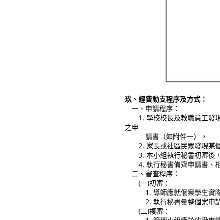
玖、經費動支程序及方式：
一、申請程序：
1. 學校校長及教職員工發
之申
請書（如附件一）。
2. 家長或社區民眾發現某
3. 本小組執行秘書初審後
4. 執行秘書備齊申請書、
二、審查程序：
(一)初審：
1. 導師應就個案學生實際
2. 執行秘書彙整個案申請
(二)複審：