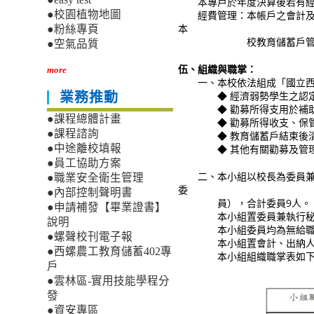
本專戶於年度決算後若有經
經費管理：本帳戶之會計及出
●校園植物地圖
本
●粉絲專頁
校教育儲蓄戶管理小
●空氣品質
伍、組織與職掌：
more
一、本校依法組成「國立西螺
◆ 經濟弱勢學生之認
業務推動
◆ 勸募所得支用於補助
●課程總體計畫
◆ 勸募所得收支、保管
●課程諮詢
◆ 教育儲蓄戶結束後清
◆ 其他有關勸募及管理
●中途離校填報
●員工協助方案
二、本小組以校長為委員兼召
●職業安全衛生管理
委
●內部控制聲明書
員），合計委員9人。
●申請補發【畢業證書】
本小組置委員兼執行秘書1
說明
本小組委員均為無給職，任
●螺聲校刊電子報
本小組置會計、出納人員
●西螺農工教育儲蓄402專
本小組組織職掌表如下
戶
●雲林區-實用技能學程分
發
●資安專區