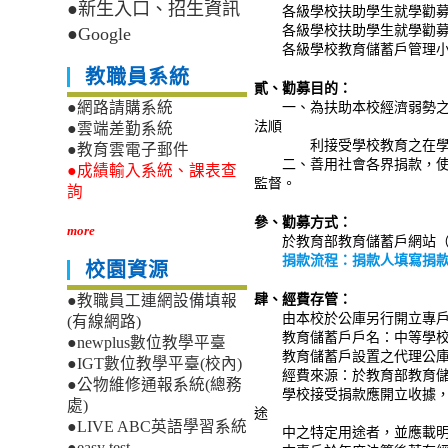
●新生入口、招生資訊
各級學校扶助學生就學勸募
各級學校扶助學生就學勸募
●Google
各級學校教育儲蓄戶管理小
教職員系統
貳、勸募目的：
一、為扶助本校經濟弱勢之在
●網路請購系統
法順
●雲端差勤系統
利接受學校教育之在學學生）
●教育雲電子郵件
二、善用社會各界捐款，使每
●成績輸入系統、課表查
監督。
詢
參、勸募方式：
more
於教育部教育儲蓄戶網站（http:
捐款流程：捐款人填寫捐
校園資源
肆、經費存管：
●教職員工連網設備填報
由本校於公庫另行開立專戶儲
(有線網路)
教育儲蓄戶戶名：中等學校基
●newplus數位教學平臺
教育儲蓄戶設置之代理公庫
●IGT數位教學平臺(校內)
經費來源：於教育部教育儲
●公物維修通報系統(總務
學校接受捐款應開立收據，載
處)
途
●LIVE ABC英語學習系統
中之特定用途者，並應載明
●easy test