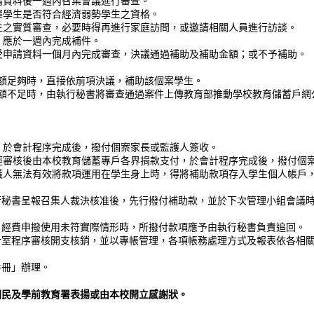
資料後一週內召集會議進行審查。
學生是否符合經濟弱勢學生之資格。
之實質審查，必要時得再進行家庭訪問，或邀請相關人員進行訪談。
應於一週內完成補件。
申請資料一個月內完成審查，決議通過補助及補助金額；或不予補助。
額足夠時，直接依前項決議，補助該個案學生。
額不足時，由執行秘書將審查通過案件上傳教育部推動學校教育儲蓄戶網
，於會計程序完成後，撥付個案家長或監護人簽收。
經審核後由本校教育儲蓄專戶各界捐款支付，於會計程序完成後，撥付個
護人無法有效將款項運用在學生身上時，得將補助款項存入學生個人帳戶
秘書呈報召集人裁決核准後，先行撥付補助款，並於下次管理小組會議時
費申撥使用未符實際情形時，所撥付款項應予由執行秘書負責追回。
室程序審核開支核銷，並以專帳管理，各項帳務處理方式及報表依各相關
冊」辦理。
國民及學前教育署表揚或由本校開立感謝狀。