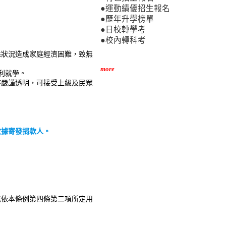
●運動績優招生報名
●歷年升學榜單
●日校轉學考
●校內轉科考
狀況造成家庭經濟困難，致無
more
利就學。
嚴謹透明，可接受上級及民眾
收據寄發捐款人。
依本條例第四條第二項所定用