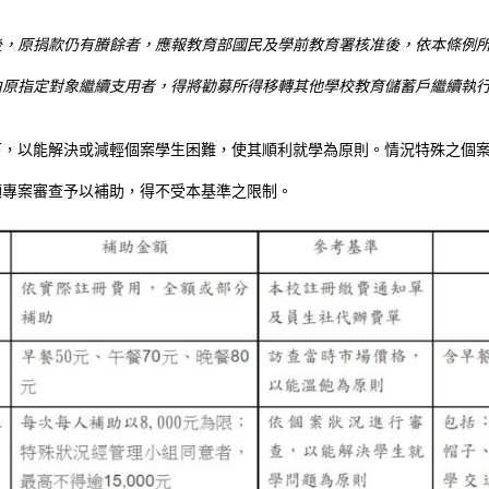
後，原捐款仍有賸餘者，應報教育部國民及學前教育署核准後，依本條例
由原指定對象繼續支用者，得將勸募所得移轉其他學校教育儲蓄戶繼續執
以能解決或減輕個案學生困難，使其順利就學為原則。情況特殊之個案
案審查予以補助，得不受本基準之限制。