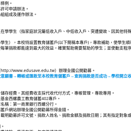
條例。
許可申請辦法。
組組成及運作辦法。
學學生（指家庭狀況屬低收入戶、中低收入戶、突遭變故、因其他特殊
，本校特設置教育儲蓄戶(以下簡稱本專戶)，專款補助，使學生順
筆捐款都能達到最大的效益，確實幫助需要幫助的學生；並使動支程序
//www.edusave.edu.tw）辦理全國公開勸募。
款意願書→轉帳或匯款至本校教育儲蓄戶→查詢捐款是否成功→學校開立
存經費，其經費收支採代收代付方式，專帳管理，專款專用。
金西螺農工教育儲蓄402專戶。
名稱：第一商業銀行西螺分行。
蓄戶網站辦理全國公開勸募所得金錢。
明勸募許可文號、捐款人姓名、捐款金額及捐款日期；其有指定對象或
。