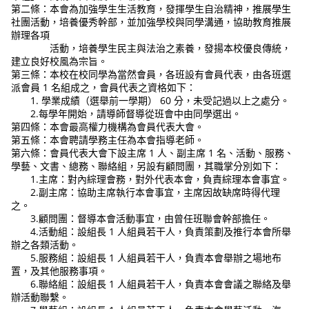
第二條：本會為加強學生生活教育，發揮學生自治精神，推展學生
社團活動，培養優秀幹部，並加強學校與同學溝通，協助教育推展
辦理各項
活動，培養學生民主與法治之素養，發揚本校優良傳統，
建立良好校風為宗旨。
第三條：本校在校同學為當然會員，各班設有會員代表，由各班選
派會員 1 名組成之，會員代表之資格如下：
1. 學業成績（選舉前一學期） 60 分，未受記過以上之處分。
2.每學年開始，請導師督導從班會中由同學選出。
第四條：本會最高權力機構為會員代表大會。
第五條：本會聘請學務主任為本會指導老師。
第六條：會員代表大會下設主席 1 人、副主席 1 名、活動、服務、
學藝、文書、總務、聯絡組，另設有顧問團，其職掌分別如下：
1.主席：對內綜理會務，對外代表本會，負責綜理本會事宜。
2.副主席：協助主席執行本會事宜，主席因故缺席時得代理
之。
3.顧問團：督導本會活動事宜，由曾任班聯會幹部擔任。
4.活動組：設組長 1 人組員若干人，負責策劃及推行本會所舉
辦之各類活動。
5.服務組：設組長 1 人組員若干人，負責本會舉辦之場地布
置，及其他服務事項。
6.聯絡組：設組長 1 人組員若干人，負責本會會議之聯絡及舉
辦活動聯繫。