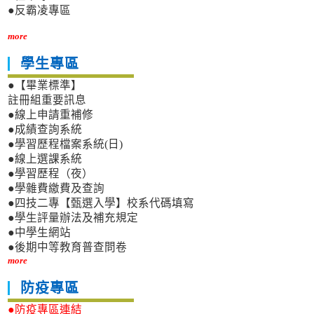
●反霸凌專區
more
學生專區
●【畢業標準】
註冊組重要訊息
●線上申請重補修
●成績查詢系統
●學習歷程檔案系統(日)
●線上選課系統
●學習歷程（夜）
●學雜費繳費及查詢
●四技二專【甄選入學】校系代碼填寫
●學生評量辦法及補充規定
●中學生網站
●後期中等教育普查問卷
more
防疫專區
●防疫專區連結