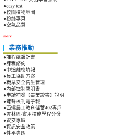
●easy test
●校園植物地圖
●粉絲專頁
●空氣品質
more
業務推動
●課程總體計畫
●課程諮詢
●中途離校填報
●員工協助方案
●職業安全衛生管理
●內部控制聲明書
●申請補發【畢業證書】說明
●螺聲校刊電子報
●西螺農工教育儲蓄402專戶
●雲林區-實用技能學程分發
●資安專區
●資訊安全政策
●性平專區