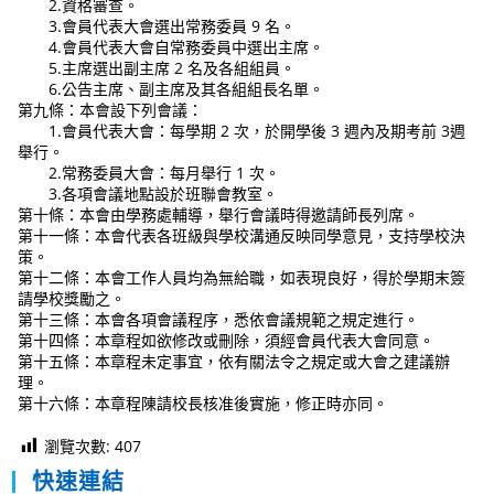
2.資格審查。
3.會員代表大會選出常務委員 9 名。
4.會員代表大會自常務委員中選出主席。
5.主席選出副主席 2 名及各組組員。
6.公告主席、副主席及其各組組長名單。
第九條：本會設下列會議：
1.會員代表大會：每學期 2 次，於開學後 3 週內及期考前 3週
舉行。
2.常務委員大會：每月舉行 1 次。
3.各項會議地點設於班聯會教室。
第十條：本會由學務處輔導，舉行會議時得邀請師長列席。
第十一條：本會代表各班級與學校溝通反映同學意見，支持學校決
策。
第十二條：本會工作人員均為無給職，如表現良好，得於學期末簽
請學校獎勵之。
第十三條：本會各項會議程序，悉依會議規範之規定進行。
第十四條：本章程如欲修改或刪除，須經會員代表大會同意。
第十五條：本章程未定事宜，依有關法令之規定或大會之建議辦
理。
第十六條：本章程陳請校長核准後實施，修正時亦同。
瀏覽次數:
407
快速連結