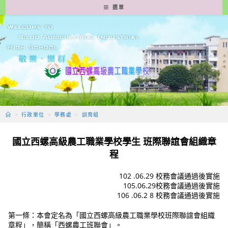
跳
選單
轉
至
主
要
內
容
>
行政單位
>
學務處
>
訓育組
國立西螺高級農工職業學校學生 班際聯誼會組織章
程
102 .06.29 校務會議通過後實施
105.06.29校務會議通過後實施
106 .06.2 8 校務會議通過後實施
第一條：本會定名為「國立西螺高級農工職業學校班際聯誼會組織
章程」，簡稱「西螺農工班聯會」。