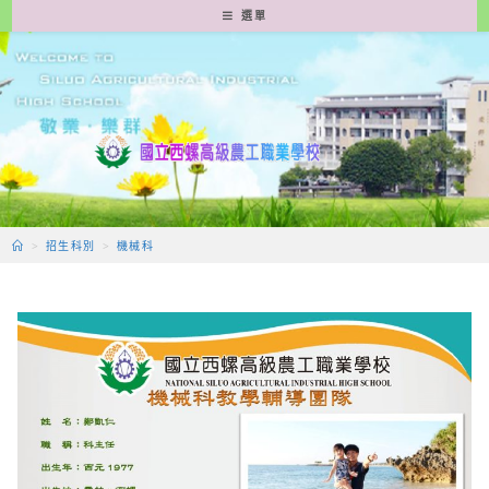
跳
選單
轉
至
主
要
內
容
>
招生科別
>
機械科