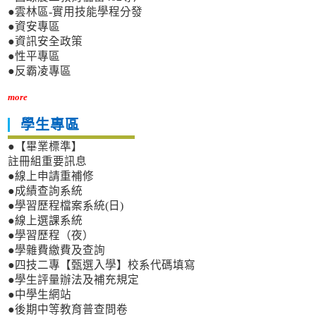
●雲林區-實用技能學程分發
●資安專區
●資訊安全政策
●性平專區
●反霸凌專區
more
學生專區
●【畢業標準】
註冊組重要訊息
●線上申請重補修
●成績查詢系統
●學習歷程檔案系統(日)
●線上選課系統
●學習歷程（夜）
●學雜費繳費及查詢
●四技二專【甄選入學】校系代碼填寫
●學生評量辦法及補充規定
●中學生網站
●後期中等教育普查問卷