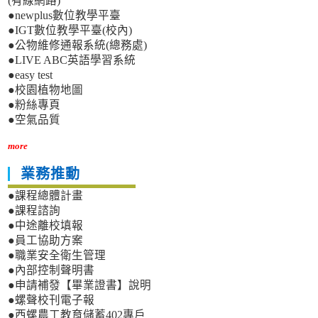
(有線網路)
●newplus數位教學平臺
●IGT數位教學平臺(校內)
●公物維修通報系統(總務處)
●LIVE ABC英語學習系統
●easy test
●校園植物地圖
●粉絲專頁
●空氣品質
more
業務推動
●課程總體計畫
●課程諮詢
●中途離校填報
●員工協助方案
●職業安全衛生管理
●內部控制聲明書
●申請補發【畢業證書】說明
●螺聲校刊電子報
●西螺農工教育儲蓄402專戶