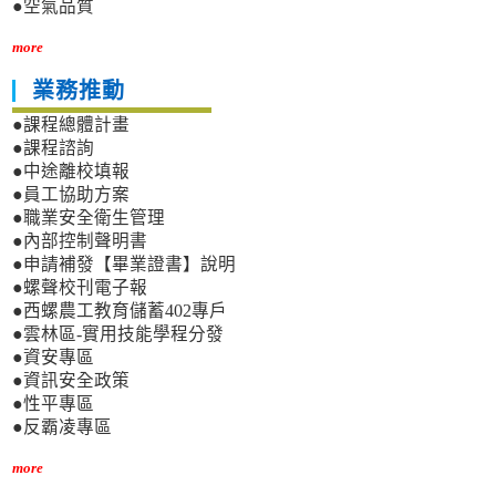
●空氣品質
more
業務推動
●課程總體計畫
●課程諮詢
●中途離校填報
●員工協助方案
●職業安全衛生管理
●內部控制聲明書
●申請補發【畢業證書】說明
●螺聲校刊電子報
●西螺農工教育儲蓄402專戶
●雲林區-實用技能學程分發
●資安專區
●資訊安全政策
●性平專區
●反霸凌專區
more