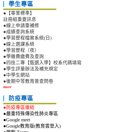
學生專區
●【畢業標準】
註冊組重要訊息
●線上申請重補修
●成績查詢系統
●學習歷程檔案系統(日)
●線上選課系統
●學習歷程（夜）
●學雜費繳費及查詢
●四技二專【甄選入學】校系代碼填寫
●學生評量辦法及補充規定
●中學生網站
●後期中等教育普查問卷
more
防疫專區
●防疫專區連結
●嚴重特殊傳染性肺炎專區
●Google meet
●Google教育版(教育雲登入)