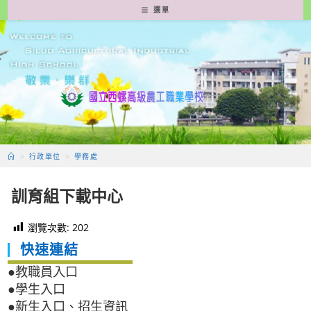
跳
選單
轉
至
主
要
內
容
>
行政單位
>
學務處
訓育組下載中心
瀏覽次數:
202
快速連結
●教職員入口
●學生入口
●新生入口、招生資訊