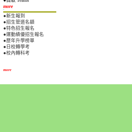
●微軟 Teams
新生專區
more
●新生報到
●招生管道名額
●特色招生報名
●運動績優招生報名
●歷年升學榜單
●日校轉學考
●校內轉科考
more