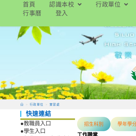
跳
首頁
認識本校
行政單位
轉
行事曆
登入
至
主
要
內
容
>
行政單位
>
實習處
快速連結
招生科別
學年學
●教職員入口
●學生入口
工作職掌