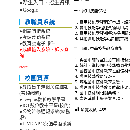
●新生入口、招生資訊
●Google
一、實用技能學程
實用技能學程開班申請、課
教職員系統
實用技能學程經費補助申請
●網路請購系統
實用技能學程輔導訪視相關
●雲端差勤系統
其他實用技能學程相關業務
●教育雲電子郵件
二、國民中學技藝教育實施
●成績輸入系統、課表查
詢
與國中輔導室接洽有關技藝
統計、掌握國中技藝教育學
more
審查國中技藝教育班設備材
辦理技藝教育專班。
校園資源
辦理國中技藝教育競賽。
辦理國中技藝教育教學成果
●教職員工連網設備填報
國中技藝組相關業務。
(有線網路)
處理其他上級交辦事項。
●newplus數位教學平臺
●IGT數位教學平臺(校內)
瀏覽次數:
455
●公物維修通報系統(總務
處)
●LIVE ABC英語學習系統
●easy test