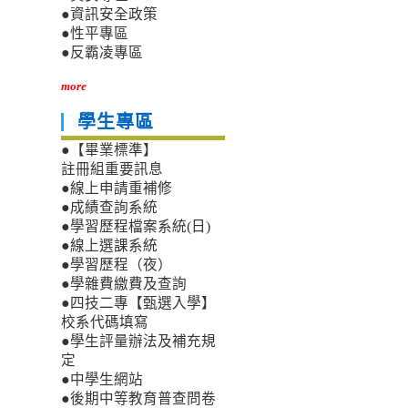
●資訊安全政策
●性平專區
●反霸凌專區
more
學生專區
●【畢業標準】
註冊組重要訊息
●線上申請重補修
●成績查詢系統
●學習歷程檔案系統(日)
●線上選課系統
●學習歷程（夜）
●學雜費繳費及查詢
●四技二專【甄選入學】
校系代碼填寫
●學生評量辦法及補充規
定
●中學生網站
●後期中等教育普查問卷