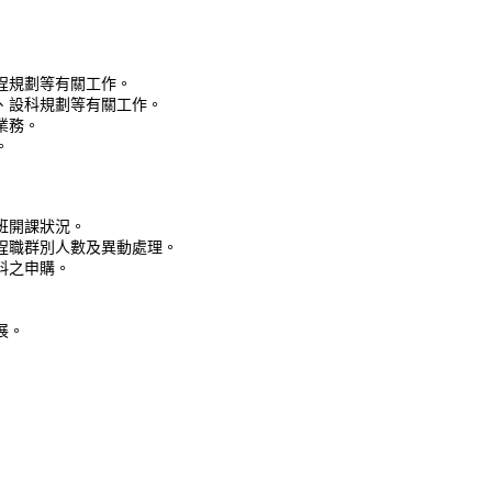
程規劃等有關工作。
、設科規劃等有關工作。
業務。
。
班開課狀況。
程職群別人數及異動處理。
料之申購。
展。