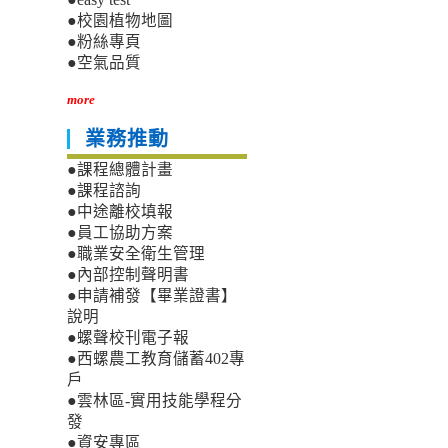
●校園植物地圖
●粉絲專頁
●空氣品質
more
業務推動
●課程總體計畫
●課程諮詢
●中途離校填報
●員工協助方案
●職業安全衛生管理
●內部控制聲明書
●申請補發【畢業證書】
說明
●螺聲校刊電子報
●西螺農工教育儲蓄402專
戶
●雲林區-實用技能學程分
發
●資安專區