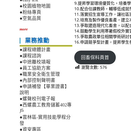
9.提昇學習環境優質化，培養
●校園植物地圖
10.配合任課教師，輔導低成
●粉絲專頁
11.落實招生宣導工作，讓社
●空氣品質
12.培育及製作優良畜產，建立
13.爭取建造現代化畜舍，以配
more
14.鼓勵學生利用寒暑假校外
15.爭取農政單位相關學術研
業務推動
16.申請競爭型計畫，提昇學
●課程總體計畫
●課程諮詢
回畜保科頁首
●中途離校填報
瀏覽次數:
576
●員工協助方案
●職業安全衛生管理
●內部控制聲明書
●申請補發【畢業證書】
說明
●螺聲校刊電子報
●西螺農工教育儲蓄402專
戶
●雲林區-實用技能學程分
發
●資安專區