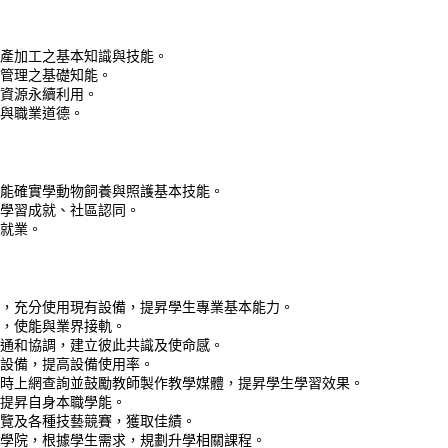
畜產加工之基本知識與技能。
銷管理之基礎知能。
然資源永續利用。
神與職業道德。
生能確實學動物飼養與照護基本技能。
生學習成就、社區認同。
與就業。
求，充分使用現有設備，提昇學生專業基本能力。
學，使能與業界接軌。
溝通和協調，建立彼此共識及使命感。
有設備，提高設備使用率。
隨時上網查詢並鼓勵教師製作教學媒體，提昇學生學習效果。
修提昇自身本職學能。
展覽及各種技藝競賽，獲取佳績。
術學院，根據學生需求，規劃升學相關課程。