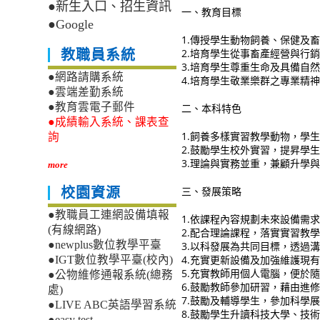
●新生入口、招生資訊
一、教育目標
●Google
1.傳授學生動物飼養、保健及
2.培育學生從事畜產經營與行
教職員系統
3.培育學生尊重生命及具備自
●網路請購系統
4.培育學生敬業樂群之專業精
●雲端差勤系統
●教育雲電子郵件
二、本科特色
●成績輸入系統、課表查
1.飼養多樣實習教學動物，學
詢
2.鼓勵學生校外實習，提昇學
3.理論與實務並重，兼顧升學
more
三、發展策略
校園資源
●教職員工連網設備填報
1.依課程內容規劃未來設備需
(有線網路)
2.配合理論課程，落實實習教
●newplus數位教學平臺
3.以科發展為共同目標，透過
4.充實更新設備及加強維護現
●IGT數位教學平臺(校內)
5.充實教師用個人電腦，便於
●公物維修通報系統(總務
6.鼓勵教師參加研習，藉由進
處)
7.鼓勵及輔導學生，參加科學
●LIVE ABC英語學習系統
8.鼓勵學生升讀科技大學、技
●easy test