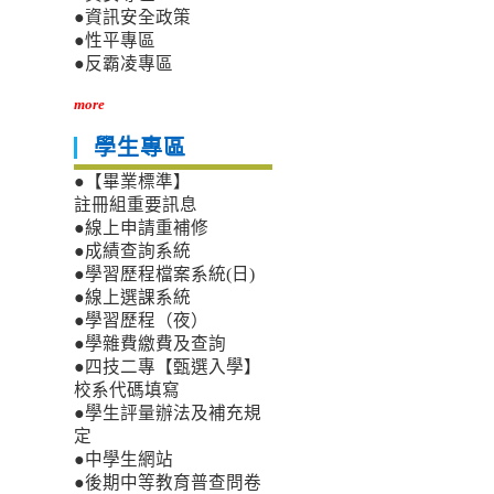
●資訊安全政策
●性平專區
●反霸凌專區
more
學生專區
●【畢業標準】
註冊組重要訊息
●線上申請重補修
●成績查詢系統
●學習歷程檔案系統(日)
●線上選課系統
●學習歷程（夜）
●學雜費繳費及查詢
●四技二專【甄選入學】
校系代碼填寫
●學生評量辦法及補充規
定
●中學生網站
●後期中等教育普查問卷