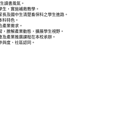
學生讀書風氣。
就學生，實施補救教學。
區家長及國中生清楚畜保科之學生進路。
本科特色。
合產業需求。
實習，膫解產業動態，擴展學生視野。
討會及產業推廣課程在本校承辦。
生參與度、社區認同。