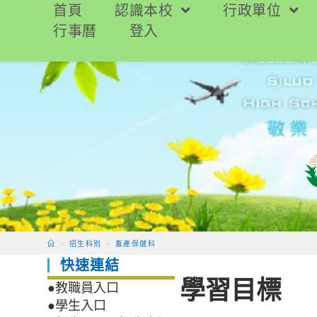
跳
首頁
認識本校
行政單位
轉
行事曆
登入
至
主
要
內
容
>
招生科別
>
畜產保健科
快速連結
學習目標
●教職員入口
●學生入口