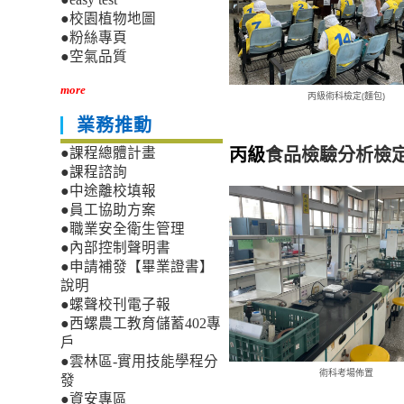
●校園植物地圖
●粉絲專頁
●空氣品質
more
丙級術科檢定(麵包)
業務推動
丙級
食品檢驗分析檢
●課程總體計畫
●課程諮詢
●中途離校填報
●員工協助方案
●職業安全衛生管理
●內部控制聲明書
●申請補發【畢業證書】
說明
●螺聲校刊電子報
●西螺農工教育儲蓄402專
戶
●雲林區-實用技能學程分
術科考場佈置
發
●資安專區