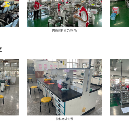
丙級術科檢定(麵包)
定
術科考場佈置