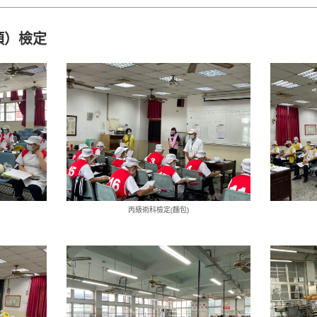
類）檢定
丙級術科檢定(麵包)