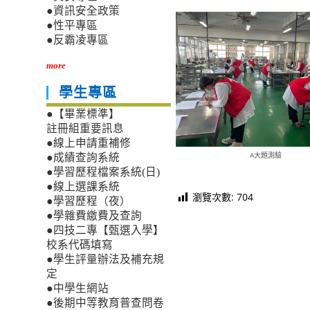
●資訊安全政策
●性平專區
●反霸凌專區
more
學生專區
●【畢業標準】
註冊組重要訊息
●線上申請重補修
A大題測驗
●成績查詢系統
●學習歷程檔案系統(日)
●線上選課系統
瀏覽次數:
704
●學習歷程（夜）
●學雜費繳費及查詢
●四技二專【甄選入學】
校系代碼填寫
●學生評量辦法及補充規
定
●中學生網站
●後期中等教育普查問卷