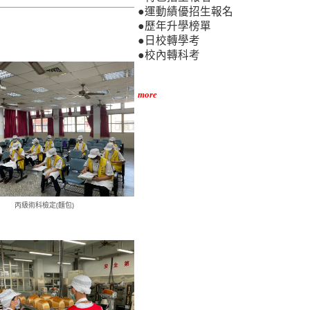
●運動績優招生報名
●歷年升學榜單
●日校轉學考
●校內轉科考
more
丙級術科檢定(麵包)