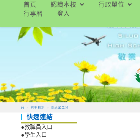
跳
首頁
認識本校
行政單位
轉
行事曆
登入
至
主
要
內
容
>
招生科別
>
食品加工科
快速連結
●教職員入口
●學生入口