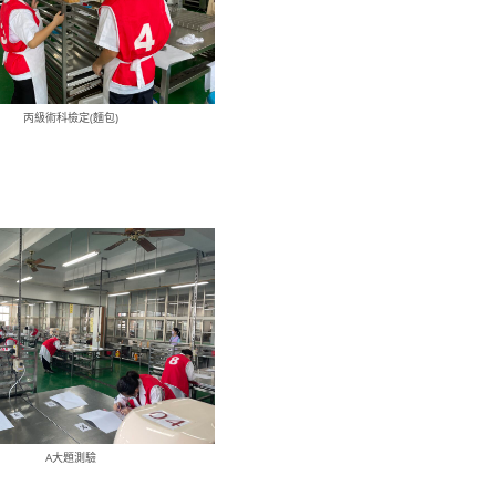
丙級術科檢定(麵包)
A大題測驗