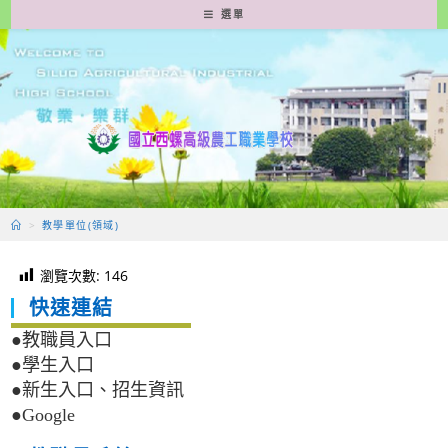
跳
選單
轉
至
主
要
內
容
>
教學單位(領域)
瀏覽次數:
146
快速連結
●教職員入口
●學生入口
●新生入口、招生資訊
●Google