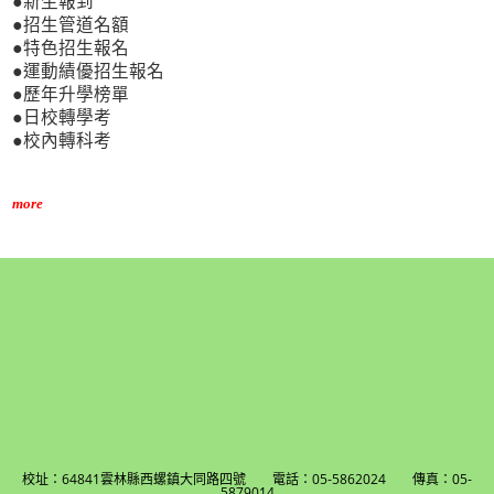
●新生報到
●招生管道名額
●特色招生報名
●運動績優招生報名
●歷年升學榜單
●日校轉學考
●校內轉科考
more
校址：64841雲林縣西螺鎮大同路四號 電話：05-5862024 傳真：05-
5879014