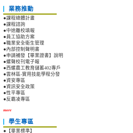
業務推動
●課程總體計畫
●課程諮詢
●中途離校填報
●員工協助方案
●職業安全衛生管理
●內部控制聲明書
●申請補發【畢業證書】說明
●螺聲校刊電子報
●西螺農工教育儲蓄402專戶
●雲林區-實用技能學程分發
●資安專區
●資訊安全政策
●性平專區
●反霸凌專區
more
學生專區
●【畢業標準】