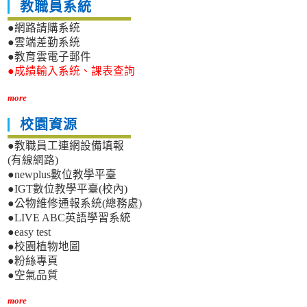
教職員系統
●網路請購系統
●雲端差勤系統
●教育雲電子郵件
●成績輸入系統、課表查詢
more
校園資源
●教職員工連網設備填報
(有線網路)
●newplus數位教學平臺
●IGT數位教學平臺(校內)
●公物維修通報系統(總務處)
●LIVE ABC英語學習系統
●easy test
●校園植物地圖
●粉絲專頁
●空氣品質
more