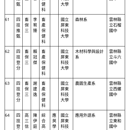
甄
健
大學
科
61
四
畜
李
畜
國立
森林系
雲林縣
技
保
宥
產
屏東
立石榴
推
三
臻
保
科技
國中
甄
健
大學
科
62
四
畜
賴
畜
國立
木材科學與設計
雲林縣
技
保
冠
產
屏東
系
立斗六
登
三
傑
保
科技
國中
分
健
大學
科
63
四
畜
謝
畜
國立
農園生產系
雲林縣
技
保
建
產
屏東
立西螺
登
三
逸
保
科技
國中
分
健
大學
科
64
四
高
陳
綜
應
國立
應用外語系
雲林縣
技
三
伊
合
英
屏東
立東和
登
信
庭
高
學
科技
國中