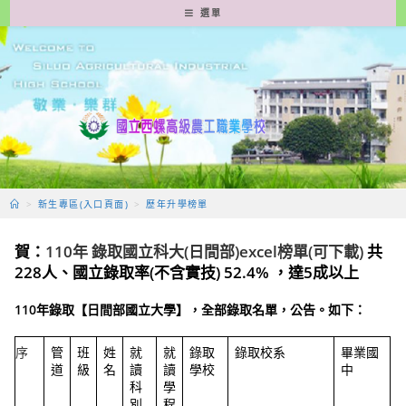
跳
選單
轉
至
主
要
內
容
>
新生專區(入口頁面)
>
歷年升學榜單
賀：
110年 錄取國立科大(日間部)excel榜單(可下載)
共
228人、國立錄取率
(不含實技)
52.4% ，達5成以上
110年錄取【日間部國立大學】，全部錄取名單，公告。如下：
序
管
班
姓
就
就
錄取
錄取校系
畢業國
道
級
名
讀
讀
學校
中
科
學
別
程