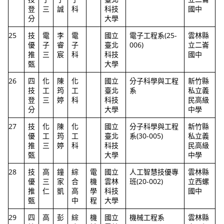
登
三
誠
科
科技
國中
分
大學
25
技
電
李
電
國立
電子工程系(25-
雲林縣
優
子
睿
子
臺北
006)
立二崙
推
三
宸
科
科技
國中
甄
大學
26
四
化
陳
化
國立
分子科學與工程
新竹縣
技
工
筠
工
臺北
系
私立義
登
三
婷
科
科技
民高級
分
大學
中學
27
技
化
陳
化
國立
分子科學與工程
新竹縣
優
工
筠
工
臺北
系(30-005)
私立義
推
三
婷
科
科技
民高級
甄
大學
中學
28
技
高
鐘
綜
電
國立
人工智慧技優專
雲林縣
優
三
家
合
機
雲林
班(20-002)
立西螺
推
仁
凱
高
學
科技
國中
甄
中
程
大學
29
四
高
彭
綜
機
國立
機械工程系
雲林縣