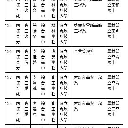
技
三
聖
合
械
虎尾
工程系
立東和
推
忠
文
高
學
科技
國中
甄
中
程
大學
135
四
高
莊
綜
機
國立
機械與電腦輔助
雲林縣
技
三
勝
合
械
虎尾
工程系
立東明
登
忠
全
高
學
科技
國中
分
中
程
大學
136
四
高
李
綜
應
國立
企業管理系
雲林縣
技
三
佳
合
英
虎尾
立崙背
登
信
磬
高
學
科技
國中
分
中
程
大學
137
四
高
李
綜
化
國立
材料科學與工程
雲林縣
技
三
翊
合
工
虎尾
系
立崙背
推
愛
誠
高
學
科技
國中
甄
中
程
大學
138
四
高
廖
綜
化
國立
材料科學與工程
雲林縣
技
三
晨
合
工
虎尾
系
立二崙
推
愛
翔
高
學
科技
國中
甄
中
程
大學