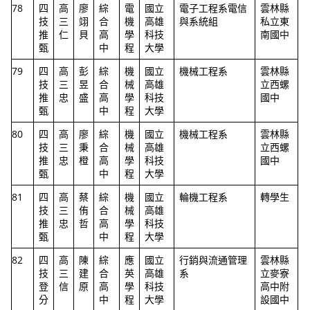
78
四
高
廖
綜
電
國立
電子工程系電信
雲林縣
技
三
翊
合
機
高雄
與系統組
私立東
推
仁
貝
高
學
科技
南國中
甄
中
程
大學
79
四
高
彭
綜
機
國立
機械工程系
雲林縣
技
三
昱
合
械
高雄
立西螺
推
忠
盛
高
學
科技
國中
甄
中
程
大學
80
四
高
廖
綜
機
國立
機械工程系
雲林縣
技
三
秉
合
械
高雄
立西螺
推
忠
橙
高
學
科技
國中
甄
中
程
大學
81
四
高
蔡
綜
機
國立
輪機工程系
轉學生
技
三
侑
合
械
高雄
推
忠
哲
高
學
科技
甄
中
程
大學
82
四
高
陳
綜
應
國立
行銷與流通管理
雲林縣
技
三
建
合
英
高雄
系
立麥寮
登
信
原
高
學
科技
高中附
分
中
程
大學
設國中