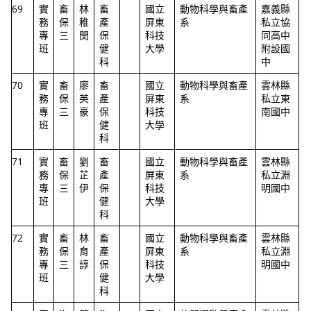
69
實
畜
林
畜
國立
動物科學與畜產
嘉義縣
務
保
稚
產
屏東
系
私立協
專
三
閔
保
科技
同高中
班
健
大學
附設國
科
中
70
實
畜
廖
畜
國立
動物科學與畜產
雲林縣
務
保
英
產
屏東
系
私立東
專
三
豪
保
科技
南國中
班
健
大學
科
71
實
畜
劉
畜
國立
動物科學與畜產
雲林縣
務
保
芷
產
屏東
系
私立淵
專
三
伊
保
科技
明國中
班
健
大學
科
72
實
畜
林
畜
國立
動物科學與畜產
雲林縣
務
保
育
產
屏東
系
私立淵
專
三
諄
保
科技
明國中
班
健
大學
科