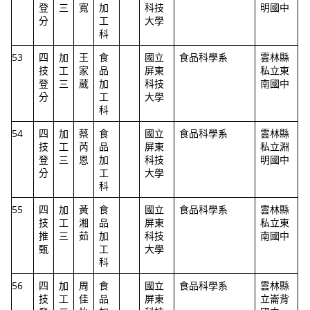
登
三
寬
加
科技
明國中
分
工
大學
科
53
四
加
王
食
國立
食品科學系
雲林縣
技
工
家
品
屏東
私立東
登
三
葳
加
科技
南國中
分
工
大學
科
54
四
加
蔡
食
國立
食品科學系
雲林縣
技
工
芮
品
屏東
私立淵
登
三
恩
加
科技
明國中
分
工
大學
科
55
四
加
黃
食
國立
食品科學系
雲林縣
技
工
湘
品
屏東
私立東
推
三
茹
加
科技
南國中
甄
工
大學
科
56
四
加
周
食
國立
食品科學系
雲林縣
技
工
佳
品
屏東
立崙背