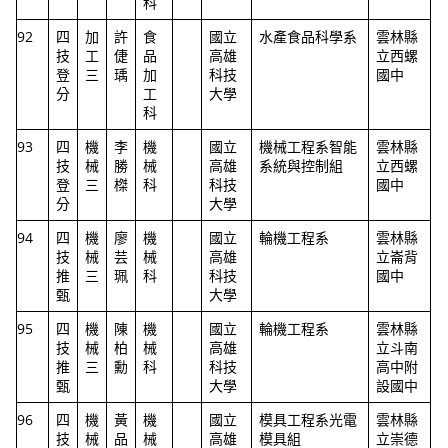
科
92
四
加
許
食
國立
水產食品科學系
雲林縣
技
工
倢
品
高雄
立西螺
登
三
瑀
加
科技
國中
分
工
大學
科
93
四
機
李
機
國立
機械工程系智能
雲林縣
技
械
勝
械
高雄
系統與控制組
立西螺
登
三
榤
科
科技
國中
分
大學
94
四
機
廖
機
國立
輪機工程系
雲林縣
技
械
芸
械
高雄
立崙背
推
三
珮
科
科技
國中
甄
大學
95
四
機
陳
機
國立
輪機工程系
雲林縣
技
械
柏
械
高雄
立斗南
推
三
勳
科
科技
高中附
甄
大學
設國中
96
四
機
黃
機
國立
模具工程系光電
雲林縣
技
械
品
械
高雄
模具組
立崇德