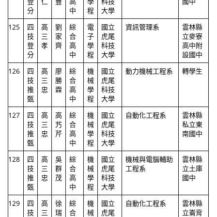
登
仁
豐
高
學
科技
國中
分
中
程
大學
125
四
高
劉
綜
電
國立
資訊管理系
雲林縣
技
三
家
合
子
虎尾
立麥寮
登
孝
齊
高
學
科技
高中附
分
中
程
大學
設國中
126
四
高
廖
綜
機
國立
動力機械工程系
轉學生
技
三
勝
合
械
虎尾
推
忠
霖
高
學
科技
甄
中
程
大學
127
四
高
高
綜
機
國立
自動化工程系
雲林縣
技
三
艿
合
械
虎尾
私立東
推
忠
芹
高
學
科技
南國中
甄
中
程
大學
128
四
高
吳
綜
機
國立
機械與電腦輔助
雲林縣
技
三
群
合
械
虎尾
工程系
立土庫
推
忠
茂
高
學
科技
國中
甄
中
程
大學
129
四
高
徐
綜
機
國立
自動化工程系
雲林縣
技
三
瑞
合
械
虎尾
立崙背