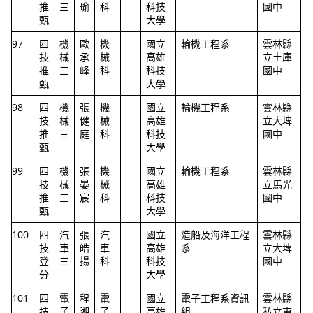
推
三
瑜
科
科技
國中
甄
大學
97
四
機
歐
機
國立
輪機工程系
雲林縣
技
械
承
械
高雄
立土庫
推
三
峰
科
科技
國中
甄
大學
98
四
機
張
機
國立
輪機工程系
雲林縣
技
械
健
械
高雄
立大埤
推
三
庭
科
科技
國中
甄
大學
99
四
機
張
機
國立
輪機工程系
雲林縣
技
械
晏
械
高雄
立馬光
推
三
宸
科
科技
國中
甄
大學
100
四
汽
張
汽
國立
造船及海洋工程
雲林縣
技
車
皓
車
高雄
系
立大埤
登
三
揚
科
科技
國中
分
大學
101
四
電
程
電
國立
電子工程系資訊
雲林縣
技
子
湘
子
高雄
組
私立東