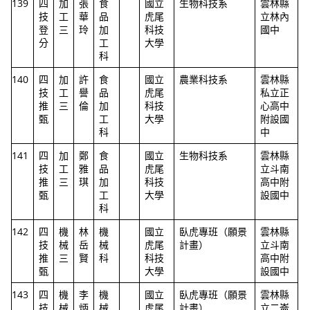
139
四
加
張
食
國立
生物科技系
雲林縣
技
工
華
品
虎尾
立林內
登
三
玲
加
科技
國中
分
工
大學
科
140
四
加
許
食
國立
農業科技系
雲林縣
技
工
譽
品
虎尾
私立正
推
三
倫
加
科技
心高中
甄
工
大學
附設國
科
中
141
四
加
鄭
食
國立
生物科技系
雲林縣
技
工
雅
品
虎尾
立斗南
推
三
琪
加
科技
高中附
甄
工
大學
設國中
科
142
四
機
林
機
國立
臥虎專班（願景
雲林縣
技
械
岳
械
虎尾
計畫）
立斗南
推
三
賢
科
科技
高中附
甄
大學
設國中
143
四
機
李
機
國立
臥虎專班（願景
雲林縣
技
械
炳
械
虎尾
計畫）
立二崙