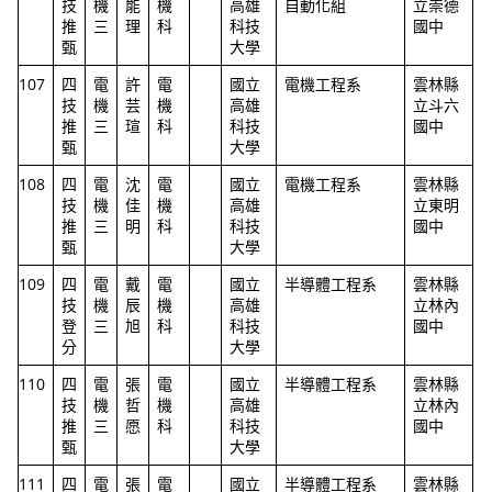
技
機
能
機
高雄
自動化組
立崇德
推
三
理
科
科技
國中
甄
大學
107
四
電
許
電
國立
電機工程系
雲林縣
技
機
芸
機
高雄
立斗六
推
三
瑄
科
科技
國中
甄
大學
108
四
電
沈
電
國立
電機工程系
雲林縣
技
機
佳
機
高雄
立東明
推
三
明
科
科技
國中
甄
大學
109
四
電
戴
電
國立
半導體工程系
雲林縣
技
機
辰
機
高雄
立林內
登
三
旭
科
科技
國中
分
大學
110
四
電
張
電
國立
半導體工程系
雲林縣
技
機
哲
機
高雄
立林內
推
三
愿
科
科技
國中
甄
大學
111
四
電
張
電
國立
半導體工程系
雲林縣