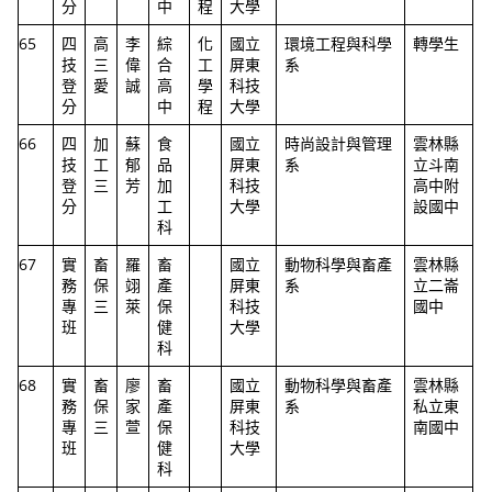
分
中
程
大學
65
四
高
李
綜
化
國立
環境工程與科學
轉學生
技
三
偉
合
工
屏東
系
登
愛
誠
高
學
科技
分
中
程
大學
66
四
加
蘇
食
國立
時尚設計與管理
雲林縣
技
工
郁
品
屏東
系
立斗南
登
三
芳
加
科技
高中附
分
工
大學
設國中
科
67
實
畜
羅
畜
國立
動物科學與畜產
雲林縣
務
保
翊
產
屏東
系
立二崙
專
三
萊
保
科技
國中
班
健
大學
科
68
實
畜
廖
畜
國立
動物科學與畜產
雲林縣
務
保
家
產
屏東
系
私立東
專
三
萱
保
科技
南國中
班
健
大學
科