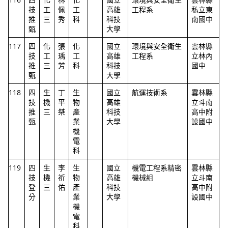
技
工
佩
工
高雄
工程系
私立東
推
三
秀
科
科技
南國中
甄
大學
117
四
化
張
化
國立
環境與安全衛生
雲林縣
技
工
瑀
工
高雄
工程系
立林內
推
三
芳
科
科技
國中
甄
大學
118
四
生
丁
生
國立
航運技術系
雲林縣
技
機
平
物
高雄
立斗南
推
三
桀
產
科技
高中附
甄
業
大學
設國中
機
電
科
119
四
生
李
生
國立
機電工程系精密
雲林縣
技
機
祈
物
高雄
機械組
立斗南
登
三
佑
產
科技
高中附
分
業
大學
設國中
機
電
科