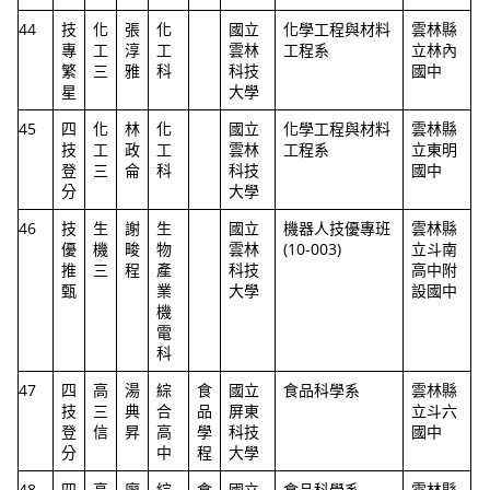
44
技
化
張
化
國立
化學工程與材料
雲林縣
專
工
淳
工
雲林
工程系
立林內
繁
三
雅
科
科技
國中
星
大學
45
四
化
林
化
國立
化學工程與材料
雲林縣
技
工
政
工
雲林
工程系
立東明
登
三
侖
科
科技
國中
分
大學
46
技
生
謝
生
國立
機器人技優專班
雲林縣
優
機
畯
物
雲林
(10-003)
立斗南
推
三
程
產
科技
高中附
甄
業
大學
設國中
機
電
科
47
四
高
湯
綜
食
國立
食品科學系
雲林縣
技
三
典
合
品
屏東
立斗六
登
信
昇
高
學
科技
國中
分
中
程
大學
48
四
高
廖
綜
食
國立
食品科學系
雲林縣