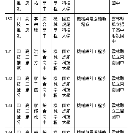
推
忠
祐
高
學
科技
國中
甄
中
程
大學
130
四
高
李
綜
機
國立
機械與電腦輔助
雲林縣
技
三
宗
合
械
虎尾
工程系
私立揚
推
忠
瑋
高
學
科技
子高中
甄
中
程
大學
附設國
中
131
四
高
洪
綜
機
國立
機械設計工程系
雲林縣
技
三
于
合
械
虎尾
私立東
推
忠
芳
高
學
科技
南國中
甄
中
程
大學
132
四
高
廖
綜
機
國立
機械設計工程系
雲林縣
技
三
子
合
械
虎尾
私立東
登
忠
儀
高
學
科技
南國中
分
中
程
大學
133
四
高
廖
綜
機
國立
機械設計工程系
雲林縣
技
三
郁
合
械
虎尾
立二崙
登
忠
葳
高
學
科技
國中
分
中
程
大學
134
四
高
賴
綜
機
國立
機械與電腦輔助
雲林縣