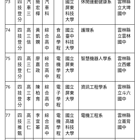
73
四
汽
簡
汽
國立
休閒運動健康系
雲林縣
技
車
宏
車
屏東
立大埤
登
三
樺
科
科技
國中
分
大學
74
四
高
黃
綜
食
國立
護理系
雲林縣
技
三
凱
合
品
臺中
立雲林
登
信
嫻
高
學
科技
國中
分
中
程
大學
75
四
高
廖
綜
電
國立
智慧機器人學系
雲林縣
技
三
嘉
合
機
屏東
立西螺
登
仁
政
高
學
大學
國中
分
中
程
76
四
高
陳
綜
電
國立
資訊工程學系
雲林縣
技
三
柏
合
子
屏東
立斗六
登
孝
育
高
學
大學
國中
分
中
程
77
四
高
李
綜
電
國立
電機工程系
雲林縣
技
三
宜
合
機
高雄
立崙背
推
仁
蓁
高
學
科技
國中
甄
中
程
大學