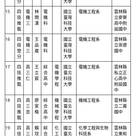
分
大學
15
四
電
林
電
國立
電機工程系
雲林縣
技
機
閔
機
臺灣
立麥寮
推
三
漢
科
科技
高中附
甄
大學
設國中
16
四
電
王
電
國立
電機工程系
雲林縣
技
機
品
機
臺灣
立崇德
登
三
崴
科
科技
國中
分
大學
17
四
高
王
綜
電
國立
電機工程系
雲林縣
技
三
立
合
機
臺北
私立正
推
仁
宸
高
學
科技
心高中
甄
中
程
大學
附設國
中
18
四
高
廖
綜
機
國立
機械工程系
雲林縣
技
三
家
合
械
臺北
立二崙
推
忠
楷
高
學
科技
國中
甄
中
程
大學
19
四
高
賴
綜
化
國立
化學工程與生物
雲林縣
技
三
玟
合
工
臺北
科技系
立東和