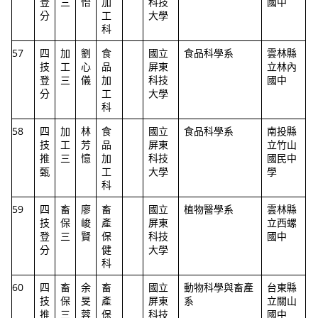
登
三
怡
加
科技
國中
分
工
大學
科
57
四
加
劉
食
國立
食品科學系
雲林縣
技
工
心
品
屏東
立林內
登
三
儀
加
科技
國中
分
工
大學
科
58
四
加
林
食
國立
食品科學系
南投縣
技
工
芳
品
屏東
立竹山
推
三
憶
加
科技
國民中
甄
工
大學
學
科
59
四
畜
廖
畜
國立
植物醫學系
雲林縣
技
保
峻
產
屏東
立西螺
登
三
賢
保
科技
國中
分
健
大學
科
60
四
畜
余
畜
國立
動物科學與畜產
台東縣
技
保
旻
產
屏東
系
立關山
推
三
蓉
保
科技
國中