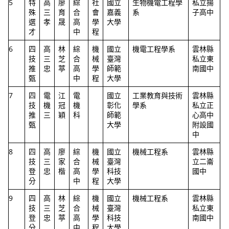
5
特
高
廖
綜
社
國立
生物機電工程學
私立揚
殊
三
育
合
會
嘉義
系
子高中
選
孝
晟
高
學
大學
才
中
程
6
四
高
林
綜
機
國立
機電工程學系
雲林縣
技
三
芝
合
械
臺灣
私立東
推
忠
葶
高
學
師範
南國中
甄
中
程
大學
7
四
電
江
電
國立
工業教育與技術
雲林縣
技
機
冠
機
彰化
學系
私立正
推
三
穎
科
師範
心高中
甄
大學
附設國
中
8
四
高
廖
綜
機
國立
機械工程系
雲林縣
技
三
家
合
械
臺灣
立二崙
登
忠
楷
高
學
科技
國中
分
中
程
大學
9
四
高
林
綜
機
國立
機械工程系
雲林縣
技
三
芝
合
械
臺灣
私立東
登
忠
葶
高
學
科技
南國中
分
中
程
大學