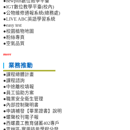
●newplus數位教學平臺
●IGT數位教學平臺(校內)
●公物維修通報系統(總務處)
●LIVE ABC英語學習系統
●easy test
●校園植物地圖
●粉絲專頁
●空氣品質
more
業務推動
●課程總體計畫
●課程諮詢
●中途離校填報
●員工協助方案
●職業安全衛生管理
●內部控制聲明書
●申請補發【畢業證書】說明
●螺聲校刊電子報
●西螺農工教育儲蓄402專戶
●雲林區-實用技能學程分發