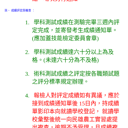
柒
、
成續評定與複查
：
1.
學科測試成績在測驗完畢三週內評
定完成，並寄發考生成績通知單。
(應加蓋技能檢定委員會章)
2.
學科測試成續達六十分以上為及
格。(未達六十分為不及格)
3.
術科測試成續之評定按各職類試題
之評分標準規定辦理。
4.
報檢人對評定成續如有異議，應於
接到成績通知單後 15日內，持成續
單影印本向就讀學校登記， 就讀學
校彙整後統一向民雄農工實習處提
出複查，逾期不予受理，且成續複