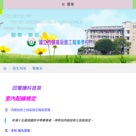
跳
選單
轉
至
主
要
內
容
>
招生科別
>
電機科
回電機科首頁
室內配線檢定
壹、丙級技術士技能檢定報檢資格：
年滿十五歲或國民中學畢業者，得參加丙級技術士技能檢定。
貳、
本校
報名資格
：