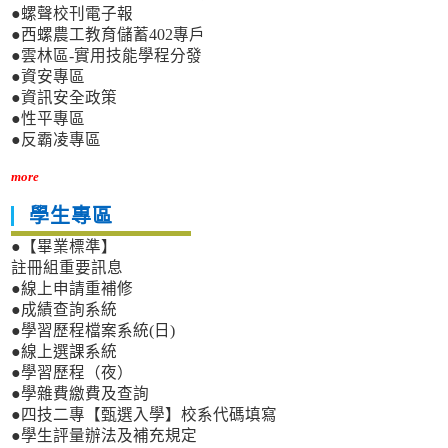
●螺聲校刊電子報
●西螺農工教育儲蓄402專戶
●雲林區-實用技能學程分發
●資安專區
●資訊安全政策
●性平專區
●反霸凌專區
more
學生專區
●【畢業標準】
註冊組重要訊息
●線上申請重補修
●成績查詢系統
●學習歷程檔案系統(日)
●線上選課系統
●學習歷程（夜）
●學雜費繳費及查詢
●四技二專【甄選入學】校系代碼填寫
●學生評量辦法及補充規定