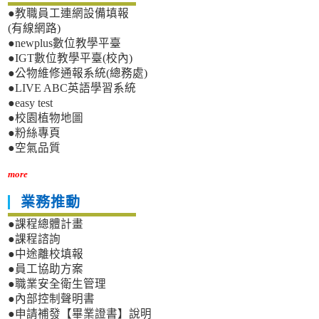
●教職員工連網設備填報
(有線網路)
●newplus數位教學平臺
●IGT數位教學平臺(校內)
●公物維修通報系統(總務處)
●LIVE ABC英語學習系統
●easy test
●校園植物地圖
●粉絲專頁
●空氣品質
more
業務推動
●課程總體計畫
●課程諮詢
●中途離校填報
●員工協助方案
●職業安全衛生管理
●內部控制聲明書
●申請補發【畢業證書】說明