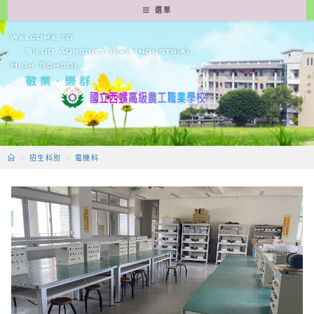
跳
選單
轉
至
主
要
內
容
>
招生科別
>
電機科