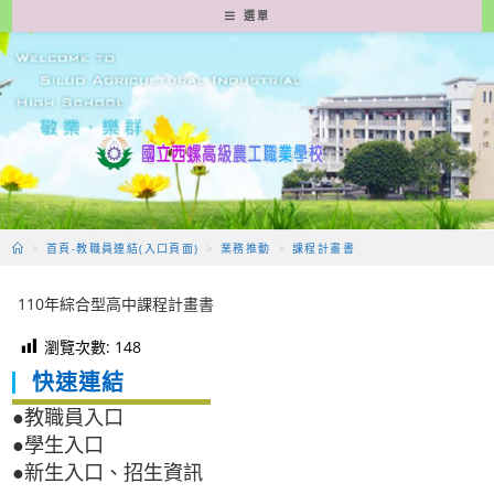
跳
選單
轉
至
主
要
內
容
>
首頁-教職員連結(入口頁面)
>
業務推動
>
課程計畫書
110年綜合型高中課程計畫書
瀏覽次數:
148
快速連結
●教職員入口
●學生入口
●新生入口、招生資訊