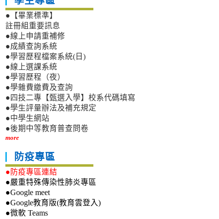
學生專區
●【畢業標準】
註冊組重要訊息
●線上申請重補修
●成績查詢系統
●學習歷程檔案系統(日)
●線上選課系統
●學習歷程（夜）
●學雜費繳費及查詢
●四技二專【甄選入學】校系代碼填寫
●學生評量辦法及補充規定
●中學生網站
●後期中等教育普查問卷
more
防疫專區
●防疫專區連結
●嚴重特殊傳染性肺炎專區
●Google meet
●Google教育版(教育雲登入)
●微軟 Teams