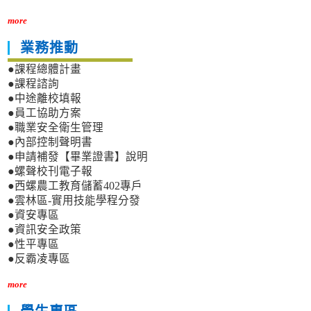
more
業務推動
●課程總體計畫
●課程諮詢
●中途離校填報
●員工協助方案
●職業安全衛生管理
●內部控制聲明書
●申請補發【畢業證書】說明
●螺聲校刊電子報
●西螺農工教育儲蓄402專戶
●雲林區-實用技能學程分發
●資安專區
●資訊安全政策
●性平專區
●反霸凌專區
more