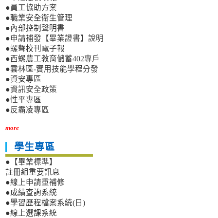
●員工協助方案
●職業安全衛生管理
●內部控制聲明書
●申請補發【畢業證書】說明
●螺聲校刊電子報
●西螺農工教育儲蓄402專戶
●雲林區-實用技能學程分發
●資安專區
●資訊安全政策
●性平專區
●反霸凌專區
more
學生專區
●【畢業標準】
註冊組重要訊息
●線上申請重補修
●成績查詢系統
●學習歷程檔案系統(日)
●線上選課系統