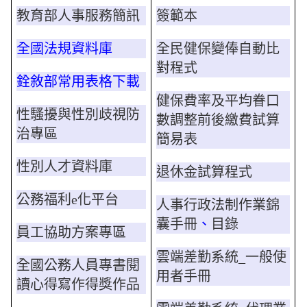
教育部人事服務簡訊
簽範本
全國法規資料庫
全民健保變俸自動比
對程式
銓敘部常用表格下載
健保費率及平均眷口
性騷擾與性別歧視防
數調整前後繳費試算
治專區
簡易表
性別人才資料庫
退休金試算程式
公務福利e化平台
人事行政法制作業錦
囊手冊
、
目錄
員工協助方案專區
雲端差勤系統_一般使
全國公務人員專書閱
用者手冊
讀心得寫作得獎作品