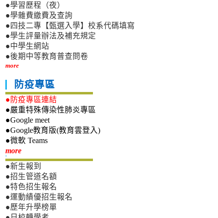
●學習歷程（夜）
●學雜費繳費及查詢
●四技二專【甄選入學】校系代碼填寫
●學生評量辦法及補充規定
●中學生網站
●後期中等教育普查問卷
more
防疫專區
●防疫專區連結
●嚴重特殊傳染性肺炎專區
●Google meet
●Google教育版(教育雲登入)
●微軟 Teams
新生專區
more
●新生報到
●招生管道名額
●特色招生報名
●運動績優招生報名
●歷年升學榜單
●日校轉學考