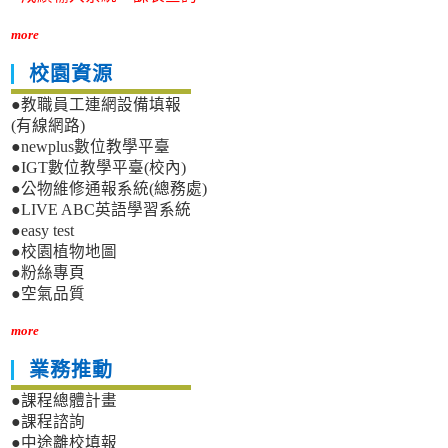
more
校園資源
●教職員工連網設備填報
(有線網路)
●newplus數位教學平臺
●IGT數位教學平臺(校內)
●公物維修通報系統(總務處)
●LIVE ABC英語學習系統
●easy test
●校園植物地圖
●粉絲專頁
●空氣品質
more
業務推動
●課程總體計畫
●課程諮詢
●中途離校填報