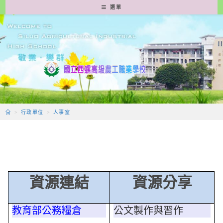
跳
選單
轉
至
主
要
內
容
>
行政單位
>
人事室
資源連結
資源分享
教育部公務糧倉
公文製作與習作