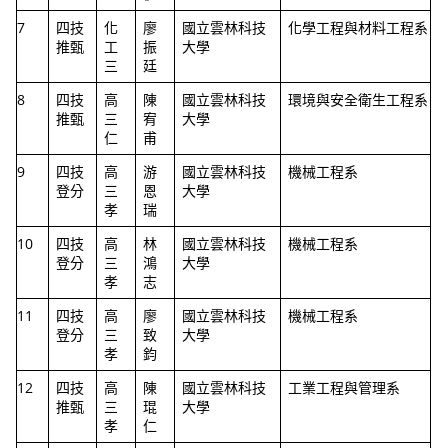
7
四技
化
廖
國立雲林科技
化學工程與材料工程系
推甄
工
振
大學
三
廷
8
四技
高
陳
國立雲林科技
環境與安全衛生工程系
推甄
三
宥
大學
仁
甫
9
四技
高
游
國立雲林科技
機械工程系
登分
三
恩
大學
孝
瑞
10
四技
高
林
國立雲林科技
機械工程系
登分
三
鴻
大學
孝
志
11
四技
高
廖
國立雲林科技
機械工程系
登分
三
致
大學
孝
鈞
12
四技
高
陳
國立雲林科技
工業工程與管理系
推甄
三
琨
大學
孝
仁