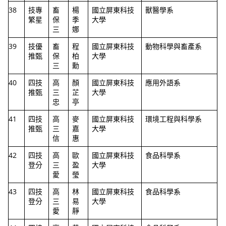
38
技專
畜
楊
國立屏東科技
獸醫學系
繁星
保
季
大學
三
娜
39
技優
畜
程
國立屏東科技
動物科學與畜產系
推甄
保
柏
大學
三
勳
40
四技
高
顏
國立屏東科技
應用外語系
推甄
三
芷
大學
忠
亭
41
四技
高
麥
國立屏東科技
環境工程與科學系
推甄
三
嘉
大學
信
惠
42
四技
高
歐
國立屏東科技
食品科學系
登分
三
盈
大學
愛
瑩
43
四技
高
林
國立屏東科技
食品科學系
登分
三
易
大學
愛
靜