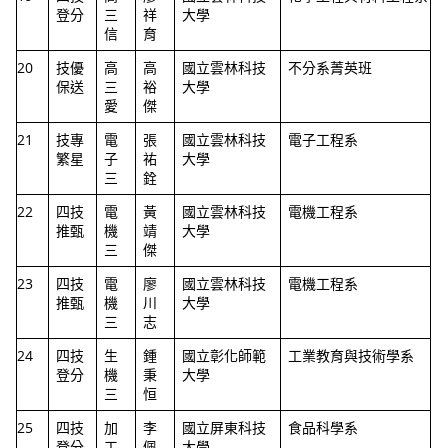
登分
三
祥
大學
信
育
20
技優
高
高
國立雲林科技
不分系菁英班
保送
三
裕
大學
愛
傑
21
技專
電
張
國立雲林科技
電子工程系
繁星
子
祐
大學
三
銓
22
四技
電
黃
國立雲林科技
電機工程系
推甄
機
靖
大學
三
傑
23
四技
電
廖
國立雲林科技
電機工程系
推甄
機
川
大學
三
志
24
四技
生
鍾
國立彰化師範
工業教育與技術學系
登分
機
秉
大學
三
恒
25
四技
加
李
國立屏東科技
食品科學系
登分
工
佩
大學