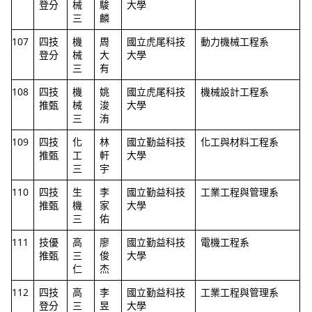
登分
械
駿
大學
三
麟
107
四技
機
周
國立虎尾科技
動力機械工程系
登分
械
大
大學
三
有
108
四技
機
姚
國立虎尾科技
機械設計工程系
推甄
械
浚
大學
三
洧
109
四技
化
林
國立勤益科技
化工與材料工程系
推甄
工
軒
大學
三
宇
110
四技
生
李
國立勤益科技
工業工程與管理系
推甄
機
家
大學
三
佑
111
技優
高
廖
國立勤益科技
電機工程系
推甄
三
俊
大學
仁
杰
112
四技
高
李
國立勤益科技
工業工程與管理系
登分
三
昱
大學