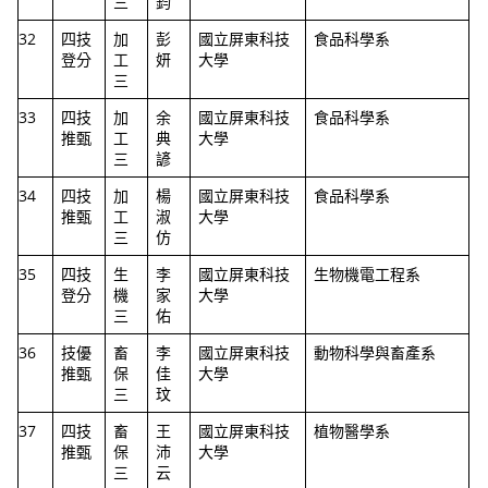
三
鈞
32
四技
加
彭
國立屏東科技
食品科學系
登分
工
妍
大學
三
33
四技
加
余
國立屏東科技
食品科學系
推甄
工
典
大學
三
諺
34
四技
加
楊
國立屏東科技
食品科學系
推甄
工
淑
大學
三
仿
35
四技
生
李
國立屏東科技
生物機電工程系
登分
機
家
大學
三
佑
36
技優
畜
李
國立屏東科技
動物科學與畜產系
推甄
保
佳
大學
三
玟
37
四技
畜
王
國立屏東科技
植物醫學系
推甄
保
沛
大學
三
云