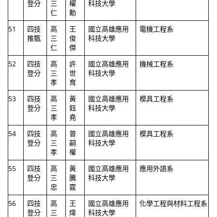
登分
三
櫂
科技大學
仁
勳
51
四技
高
王
國立高雄應用
電機工程系
推甄
三
俊
科技大學
仁
傑
52
四技
高
許
國立高雄應用
機械工程系
登分
三
世
科技大學
孝
育
53
四技
高
黃
國立高雄應用
模具工程系
登分
三
鈺
科技大學
孝
堯
54
四技
高
曾
國立高雄應用
模具工程系
登分
三
嗣
科技大學
孝
權
55
四技
高
黃
國立高雄應用
應用外語系
登分
三
騰
科技大學
忠
霆
56
四技
高
王
國立高雄應用
化學工程與材料工程系
登分
三
煒
科技大學