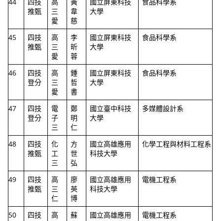
44
四技
高
黃
國立屏東科技
食品科學系
推甄
三
韋
大學
愛
慈
45
四技
高
李
國立屏東科技
食品科學系
推甄
三
昕
大學
愛
蓉
46
四技
高
鍾
國立屏東科技
食品科學系
登分
三
哲
大學
愛
書
47
四技
電
鄭
國立臺中科技
多媒體設計系
登分
子
明
大學
三
仁
48
四技
化
方
國立高雄應用
化學工程與材料工程系
推甄
工
世
科技大學
三
弘
49
四技
高
廖
國立高雄應用
電機工程系
推甄
三
英
科技大學
仁
博
50
四技
高
蘇
國立高雄應用
電機工程系