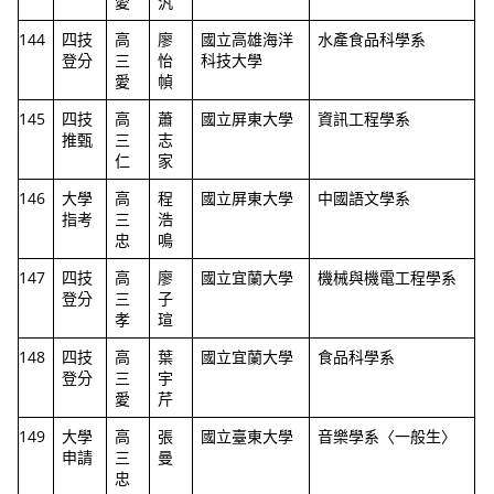
愛
汎
144
四技
高
廖
國立高雄海洋
水產食品科學系
登分
三
怡
科技大學
愛
幀
145
四技
高
蕭
國立屏東大學
資訊工程學系
推甄
三
志
仁
家
146
大學
高
程
國立屏東大學
中國語文學系
指考
三
浩
忠
鳴
147
四技
高
廖
國立宜蘭大學
機械與機電工程學系
登分
三
子
孝
瑄
148
四技
高
葉
國立宜蘭大學
食品科學系
登分
三
宇
愛
芹
149
大學
高
張
國立臺東大學
音樂學系〈一般生〉
申請
三
曼
忠