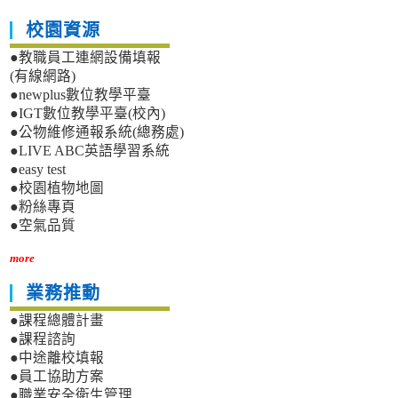
校園資源
●教職員工連網設備填報
(有線網路)
●newplus數位教學平臺
●IGT數位教學平臺(校內)
●公物維修通報系統(總務處)
●LIVE ABC英語學習系統
●easy test
●校園植物地圖
●粉絲專頁
●空氣品質
more
業務推動
●課程總體計畫
●課程諮詢
●中途離校填報
●員工協助方案
●職業安全衛生管理