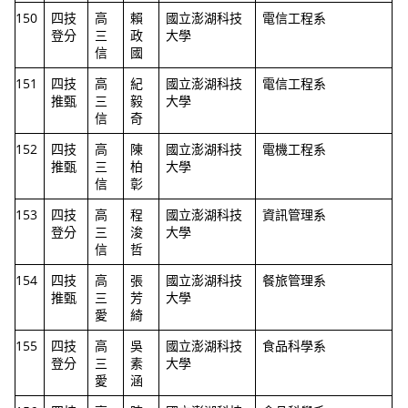
150
四技
高
賴
國立澎湖科技
電信工程系
登分
三
政
大學
信
國
151
四技
高
紀
國立澎湖科技
電信工程系
推甄
三
毅
大學
信
奇
152
四技
高
陳
國立澎湖科技
電機工程系
推甄
三
柏
大學
信
彰
153
四技
高
程
國立澎湖科技
資訊管理系
登分
三
浚
大學
信
哲
154
四技
高
張
國立澎湖科技
餐旅管理系
推甄
三
芳
大學
愛
綺
155
四技
高
吳
國立澎湖科技
食品科學系
登分
三
素
大學
愛
涵