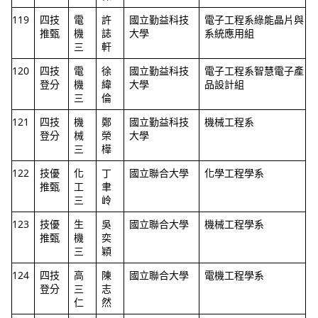
119
四技
電
許
國立勤益科技
電子工程系綠能晶片與
推甄
機
誌
大學
系統應用組
三
軒
120
四技
電
徐
國立勤益科技
電子工程系智慧電子產
登分
機
緯
大學
品設計組
三
倫
121
四技
機
鄭
國立勤益科技
機械工程系
登分
械
榮
大學
三
樺
122
技優
化
丁
國立聯合大學
化學工程學系
推甄
工
聿
三
岭
123
技優
生
吳
國立聯合大學
機械工程學系
推甄
機
奕
三
穎
124
四技
高
陳
國立聯合大學
電機工程學系
登分
三
志
仁
然