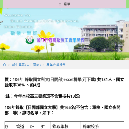
跳
選單
轉
至
主
要
內
容
>
新生專區(入口頁面)
>
歷年升學榜單
賀：
106年 錄取國立科大(日間部)excel榜單(可下載)
共181人、國立
錄取率38% 、約4成
(
註：今年本校高三畢業班不含實技共13班)
106
年錄取【日間部國立大學】共165名
(
不包含：軍校、國立夜間
部….等)
，
錄取名單。如下：
序
管道
班
姓
錄取學校
錄取校系