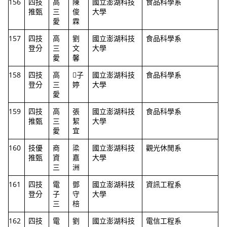
156
四技
高
陳
國立澎湖科技
食品科學系
推甄
三
俊
大學
愛
霖
157
四技
高
劉
國立澎湖科技
食品科學系
登分
三
文
大學
愛
馨
158
四技
高
子
國立澎湖科技
食品科學系
登分
三
婷
大學
愛
159
四技
高
張
國立澎湖科技
食品科學系
推甄
三
絜
大學
愛
宜
160
技優
商
梁
國立澎湖科技
觀光休閒系
推甄
資
嘉
大學
三
洲
161
四技
電
鄧
國立澎湖科技
資訊工程系
登分
子
守
大學
三
棓
162
四技
電
劉
國立澎湖科技
電信工程系