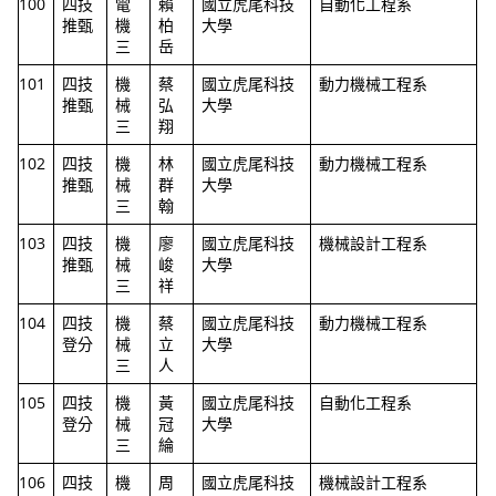
100
四技
電
賴
國立虎尾科技
自動化工程系
推甄
機
柏
大學
三
岳
101
四技
機
蔡
國立虎尾科技
動力機械工程系
推甄
械
弘
大學
三
翔
102
四技
機
林
國立虎尾科技
動力機械工程系
推甄
械
群
大學
三
翰
103
四技
機
廖
國立虎尾科技
機械設計工程系
推甄
械
峻
大學
三
祥
104
四技
機
蔡
國立虎尾科技
動力機械工程系
登分
械
立
大學
三
人
105
四技
機
黃
國立虎尾科技
自動化工程系
登分
械
冠
大學
三
綸
106
四技
機
周
國立虎尾科技
機械設計工程系