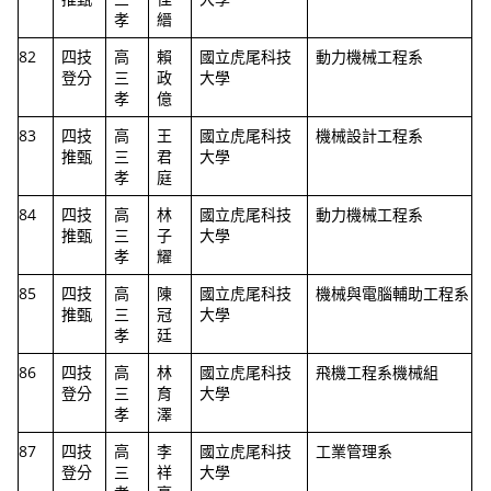
孝
縉
82
四技
高
賴
國立虎尾科技
動力機械工程系
登分
三
政
大學
孝
億
83
四技
高
王
國立虎尾科技
機械設計工程系
推甄
三
君
大學
孝
庭
84
四技
高
林
國立虎尾科技
動力機械工程系
推甄
三
子
大學
孝
耀
85
四技
高
陳
國立虎尾科技
機械與電腦輔助工程系
推甄
三
冠
大學
孝
廷
86
四技
高
林
國立虎尾科技
飛機工程系機械組
登分
三
育
大學
孝
澤
87
四技
高
李
國立虎尾科技
工業管理系
登分
三
祥
大學