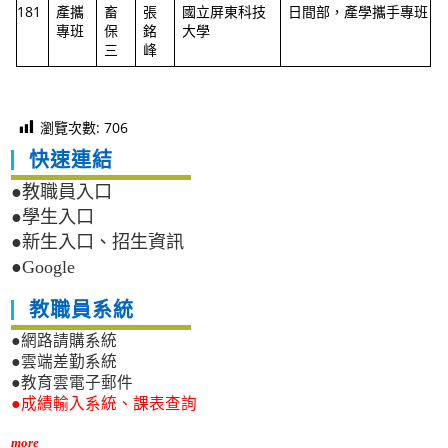
181
產攜
畜
張
國立屏東科技
日間部，產學攜手專班
專班
保
銘
大學
三
峰
瀏覽次數:
706
快速連結
●教職員入口
●學生入口
●新生入口、招生資訊
●Google
教職員系統
●網路請購系統
●雲端差勤系統
●教育雲電子郵件
●成績輸入系統、課表查詢
more