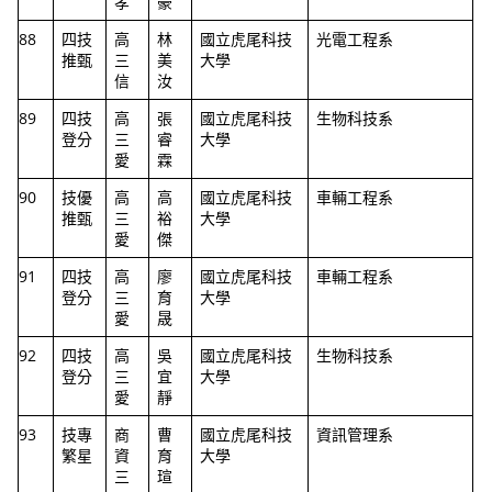
孝
豪
88
四技
高
林
國立虎尾科技
光電工程系
推甄
三
美
大學
信
汝
89
四技
高
張
國立虎尾科技
生物科技系
登分
三
睿
大學
愛
霖
90
技優
高
高
國立虎尾科技
車輛工程系
推甄
三
裕
大學
愛
傑
91
四技
高
廖
國立虎尾科技
車輛工程系
登分
三
育
大學
愛
晟
92
四技
高
吳
國立虎尾科技
生物科技系
登分
三
宜
大學
愛
靜
93
技專
商
曹
國立虎尾科技
資訊管理系
繁星
資
育
大學
三
瑄