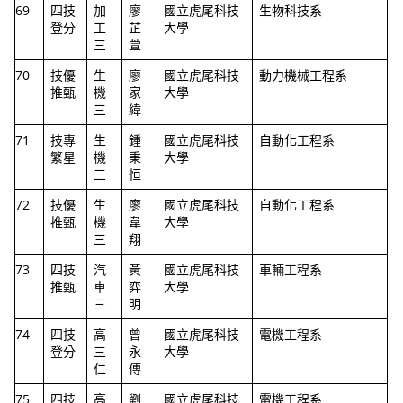
69
四技
加
廖
國立虎尾科技
生物科技系
登分
工
芷
大學
三
萱
70
技優
生
廖
國立虎尾科技
動力機械工程系
推甄
機
家
大學
三
緯
71
技專
生
鍾
國立虎尾科技
自動化工程系
繁星
機
秉
大學
三
恒
72
技優
生
廖
國立虎尾科技
自動化工程系
推甄
機
韋
大學
三
翔
73
四技
汽
黃
國立虎尾科技
車輛工程系
推甄
車
弈
大學
三
明
74
四技
高
曾
國立虎尾科技
電機工程系
登分
三
永
大學
仁
傳
75
四技
高
劉
國立虎尾科技
電機工程系