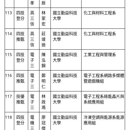
孝
辰
113
四技
高
林
國立勤益科技
化工與材料工程系
登分
三
家
大學
信
宏
114
四技
高
莊
國立勤益科技
化工與材料工程系
推甄
三
竣
大學
信
迪
115
四技
電
陳
國立勤益科技
工業工程與管理系
登分
子
泓
大學
三
錦
116
四技
電
鄭
國立勤益科技
電子工程系網路多媒體
推甄
子
明
大學
暨遊戲機組
三
仁
117
技優
電
林
國立勤益科技
電子工程系綠能晶片與
推甄
子
政
大學
系統應用組
三
澔
118
四技
電
廖
國立勤益科技
冷凍空調與能源系能源
登分
機
冠
大學
應用組
三
傑