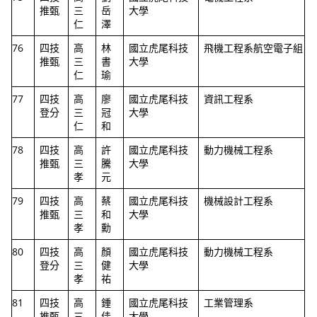
推甄
三
岳
大學
仁
澤
76
四技
高
林
國立虎尾科技
飛機工程系航空電子組
推甄
三
書
大學
仁
瑜
77
四技
高
廖
國立虎尾科技
資訊工程系
登分
三
冠
大學
仁
和
78
四技
高
許
國立虎尾科技
動力機械工程系
推甄
三
騰
大學
孝
元
79
四技
高
蔡
國立虎尾科技
機械設計工程系
推甄
三
和
大學
孝
勳
80
四技
高
顏
國立虎尾科技
動力機械工程系
登分
三
健
大學
孝
祐
81
四技
高
鍾
國立虎尾科技
工業管理系
推甄
三
佳
大學