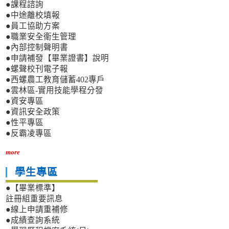
●課程諮詢
●中途離校填報
●員工協助方案
●職業安全衛生管理
●內部控制聲明書
●申請補發【畢業證書】說明
●螺聲校刊電子報
●西螺農工教育儲蓄402專戶
●雲林區-實用技能學程分發
●資安專區
●資訊安全政策
●性平專區
●反霸凌專區
more
學生專區
●【畢業標準】
註冊組重要訊息
●線上申請重補修
●成績查詢系統