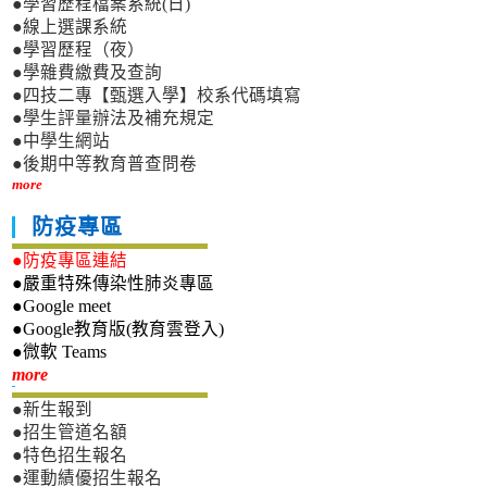
●學習歷程檔案系統(日)
●線上選課系統
●學習歷程（夜）
●學雜費繳費及查詢
●四技二專【甄選入學】校系代碼填寫
●學生評量辦法及補充規定
●中學生網站
●後期中等教育普查問卷
more
防疫專區
●防疫專區連結
●嚴重特殊傳染性肺炎專區
●Google meet
●Google教育版(教育雲登入)
●微軟 Teams
新生專區
more
●新生報到
●招生管道名額
●特色招生報名
●運動績優招生報名