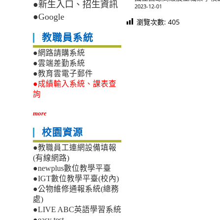
●新生入口、招生資訊
2023-12-01
●Google
瀏覽次數:
405
教職員系統
●網路請購系統
●雲端差勤系統
●教育雲電子郵件
●成績輸入系統、課表查
詢
more
校園資源
●教職員工連網設備填報
(有線網路)
●newplus數位教學平臺
●IGT數位教學平臺(校內)
●公物維修通報系統(總務
處)
●LIVE ABC英語學習系統
●easy test