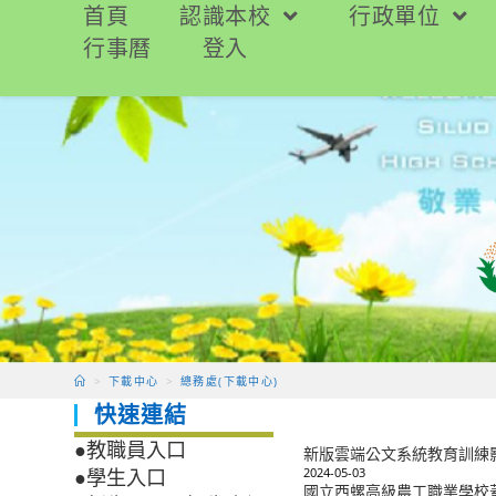
跳
首頁
認識本校
行政單位
轉
行事曆
登入
至
主
要
內
容
>
下載中心
>
總務處(下載中心)
快速連結
●教職員入口
新版雲端公文系統教育訓練
2024-05-03
●學生入口
國立西螺高級農工職業學校