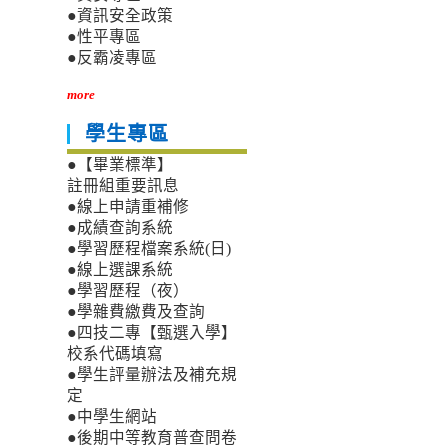
●資訊安全政策
●性平專區
●反霸凌專區
more
學生專區
●【畢業標準】
註冊組重要訊息
●線上申請重補修
●成績查詢系統
●學習歷程檔案系統(日)
●線上選課系統
●學習歷程（夜）
●學雜費繳費及查詢
●四技二專【甄選入學】
校系代碼填寫
●學生評量辦法及補充規
定
●中學生網站
●後期中等教育普查問卷