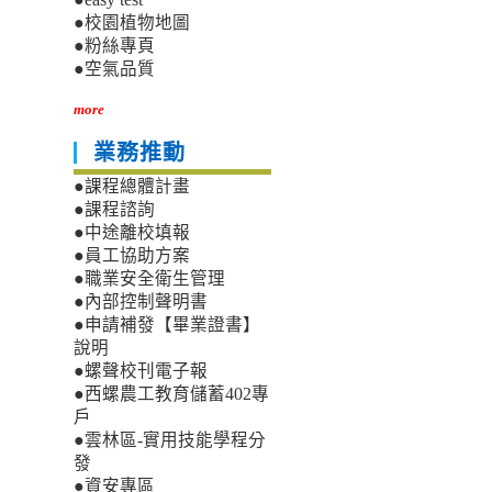
●校園植物地圖
●粉絲專頁
●空氣品質
more
業務推動
●課程總體計畫
●課程諮詢
●中途離校填報
●員工協助方案
●職業安全衛生管理
●內部控制聲明書
●申請補發【畢業證書】
說明
●螺聲校刊電子報
●西螺農工教育儲蓄402專
戶
●雲林區-實用技能學程分
發
●資安專區