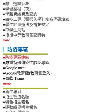
●線上選課系統
●學習歷程（夜）
●學雜費繳費及查詢
●四技二專【甄選入學】校系代碼填寫
●學生評量辦法及補充規定
●中學生網站
●後期中等教育普查問卷
more
防疫專區
●防疫專區連結
●嚴重特殊傳染性肺炎專區
●Google meet
●Google教育版(教育雲登入)
●微軟 Teams
新生專區
more
●新生報到
●招生管道名額
●特色招生報名
●運動績優招生報名