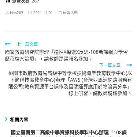
瀏覽次數:
267
Post
Post
Post
hlvs203
2021-11-01
研習活動
author:
published:
category:
Read
上一篇文章
國家教育研究院辦理「適性X探索X反思-108新課綱與學習
more
歷程檔案論壇」，請教師踴躍報名參加。
articles
下一篇文章
桃園市政府教育局高級中等學校技術職業教育教學中心(以
下簡稱技職教育中心)辦理「AWS (台灣亞馬遜網路服務有
限公司)教育資源平台操作及雲端運算應用於物流業分享」
線上研習，請教師踴躍參加。
相關內容
國立臺南第二高級中學資訊科技學科中心辦理「108課