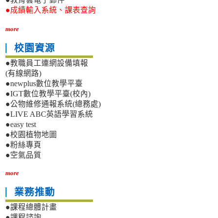
●成績輸入系統、課表查詢
more
校園資源
●教職員工連網設備填報
(有線網路)
●newplus數位教學平臺
●IGT數位教學平臺(校內)
●公物維修通報系統(總務處)
●LIVE ABC英語學習系統
●easy test
●校園植物地圖
●粉絲專頁
●空氣品質
more
業務推動
●課程總體計畫
●課程諮詢