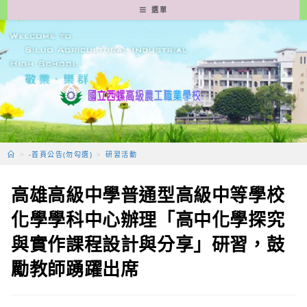
跳
選單
轉
至
主
要
內
容
>
-首頁公告(勿勾選)
>
研習活動
高雄高級中學普通型高級中等學校
化學學科中心辦理「高中化學探究
與實作課程設計與分享」研習，鼓
勵教師踴躍出席