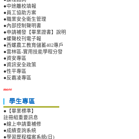
●中途離校填報
●員工協助方案
●職業安全衛生管理
●內部控制聲明書
●申請補發【畢業證書】說明
●螺聲校刊電子報
●西螺農工教育儲蓄402專戶
●雲林區-實用技能學程分發
●資安專區
●資訊安全政策
●性平專區
●反霸凌專區
more
學生專區
●【畢業標準】
註冊組重要訊息
●線上申請重補修
●成績查詢系統
●學習歷程檔案系統(日)