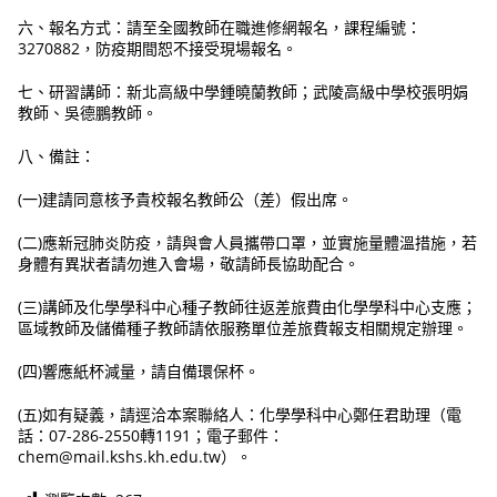
六、報名方式：請至全國教師在職進修網報名，課程編號：
3270882，防疫期間恕不接受現場報名。
七、研習講師：新北高級中學鍾曉蘭教師；武陵高級中學校張明娟
教師、吳德鵬教師。
八、備註：
(一)建請同意核予貴校報名教師公（差）假出席。
(二)應新冠肺炎防疫，請與會人員攜帶口罩，並實施量體溫措施，若
身體有異狀者請勿進入會場，敬請師長協助配合。
(三)講師及化學學科中心種子教師往返差旅費由化學學科中心支應；
區域教師及儲備種子教師請依服務單位差旅費報支相關規定辦理。
(四)響應紙杯減量，請自備環保杯。
(五)如有疑義，請逕洽本案聯絡人：化學學科中心鄭任君助理（電
話：07-286-2550轉1191；電子郵件：
chem@mail.kshs.kh.edu.tw）。