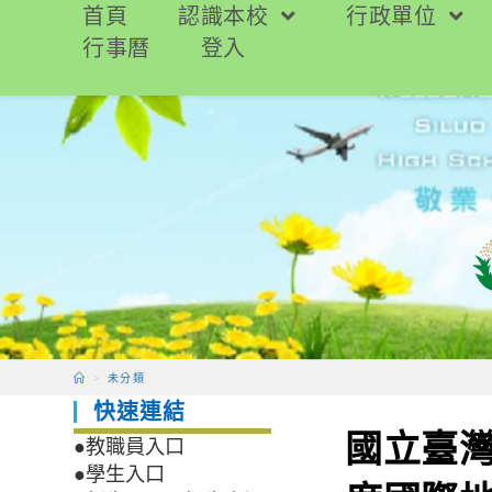
跳
首頁
認識本校
行政單位
轉
行事曆
登入
至
主
要
內
容
>
未分類
快速連結
國立臺灣
●教職員入口
●學生入口