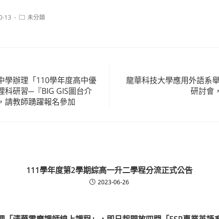
Post
0-13
未分類
category:
中學辦理「110學年度高中優
龍華科技大學應用外語系舉
科研習─『BIG GIS圖台介
研討會
，請教師踴躍報名參加
111學年度第2學期綜高一升二學程分流正式公告
2023-06-26
理「清華雲磨課師線上課程」，即日起開放四門「ESP專業英語