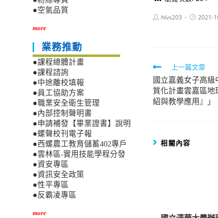
●空氣品質
Post
Post
hlvs203
2021-1
author:
published:
more
業務推動
●課程總體計畫
Read
上一篇文章
●課程諮詢
國立嘉義女子高級
more
●中途離校填報
質化計畫雲嘉區地理
●員工協助方案
articles
紹與教學應用』」
●職業安全衛生管理
●內部控制聲明書
●申請補發【畢業證書】說明
●螺聲校刊電子報
相關內容
●西螺農工教育儲蓄402專戶
●雲林區-實用技能學程分發
●資安專區
●資訊安全政策
●性平專區
●反霸凌專區
more
國立清華大學辦