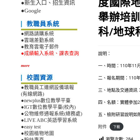
度國際
●新生入口、招生資訊
●Google
舉辦培
教職員系統
科/地球
●網路請購系統
●雲端差勤系統
●教育雲電子郵件
說明：
●成績輸入系統、課表查詢
一、時間：110年11月
more
校園資源
二、報名期間：110年1
●教職員工連網設備填報
三、地點及交通資訊
(有線網路)
●newplus數位教學平臺
四、名額：實體參加
●IGT數位教學平臺(校內)
●公物維修通報系統(總務處)
五、檢附研習說明如
●LIVE ABC英語學習系統
附件
●easy test
下載
●校園植物地圖
瀏覽次數:
284
●粉絲專頁