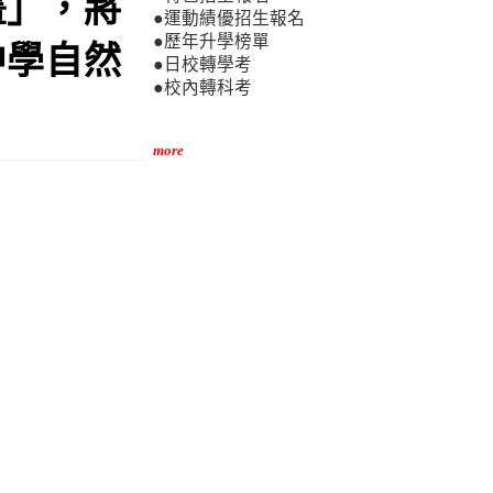
畫」，將
●運動績優招生報名
●歷年升學榜單
中學自然
●日校轉學考
●校內轉科考
more