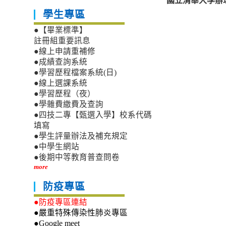
學生專區
●【畢業標準】
註冊組重要訊息
●線上申請重補修
●成績查詢系統
●學習歷程檔案系統(日)
●線上選課系統
●學習歷程（夜）
●學雜費繳費及查詢
●四技二專【甄選入學】校系代碼
填寫
●學生評量辦法及補充規定
●中學生網站
●後期中等教育普查問卷
more
防疫專區
●防疫專區連結
●嚴重特殊傳染性肺炎專區
●Google meet