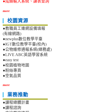
●成績輸入系統、課表查詢
more
校園資源
●教職員工連網設備填報
(有線網路)
●newplus數位教學平臺
●IGT數位教學平臺(校內)
●公物維修通報系統(總務處)
●LIVE ABC英語學習系統
●easy test
●校園植物地圖
●粉絲專頁
●空氣品質
more
業務推動
●課程總體計畫
●課程諮詢