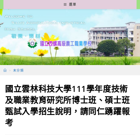
跳
選單
轉
至
主
要
內
容
>
未分類
國立雲林科技大學111學年度技術
及職業教育研究所博士班、碩士班
甄試入學招生說明，請同仁踴躍報
考