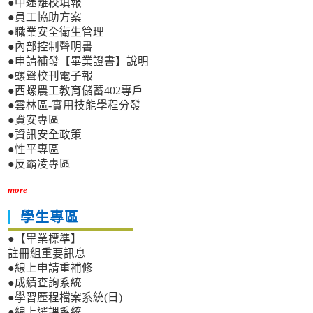
●中途離校填報
●員工協助方案
●職業安全衛生管理
●內部控制聲明書
●申請補發【畢業證書】說明
●螺聲校刊電子報
●西螺農工教育儲蓄402專戶
●雲林區-實用技能學程分發
●資安專區
●資訊安全政策
●性平專區
●反霸凌專區
more
學生專區
●【畢業標準】
註冊組重要訊息
●線上申請重補修
●成績查詢系統
●學習歷程檔案系統(日)
●線上選課系統