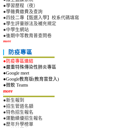
●學習歷程（夜）
●學雜費繳費及查詢
●四技二專【甄選入學】校系代碼填寫
●學生評量辦法及補充規定
●中學生網站
●後期中等教育普查問卷
more
防疫專區
●防疫專區連結
●嚴重特殊傳染性肺炎專區
●Google meet
●Google教育版(教育雲登入)
●微軟 Teams
新生專區
more
●新生報到
●招生管道名額
●特色招生報名
●運動績優招生報名
●歷年升學榜單