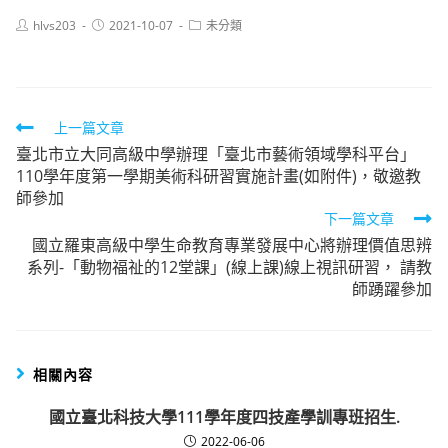
Post
Post
Post
hlvs203
2021-10-07
未分類
author:
published:
category:
Read
上一篇文章
臺北市立大同高級中學辦理「臺北市藝術領域學科平台」
more
110學年度第一學期美術科研習實施計畫(如附件)，敬邀教
articles
師參加
下一篇文章
國立羅東高級中學生命教育專業發展中心將辦理價值思辨
系列-「動物福祉的12堂課」(線上課)線上視訊研習， 請教
師踴躍參加
相關內容
國立臺北科技大學111學年度四技產學訓專班招生.
2022-06-06