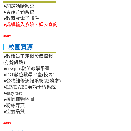
●網路請購系統
●雲端差勤系統
●教育雲電子郵件
●成績輸入系統、課表查詢
more
校園資源
●教職員工連網設備填報
(有線網路)
●newplus數位教學平臺
●IGT數位教學平臺(校內)
●公物維修通報系統(總務處)
●LIVE ABC英語學習系統
●easy test
●校園植物地圖
●粉絲專頁
●空氣品質
more