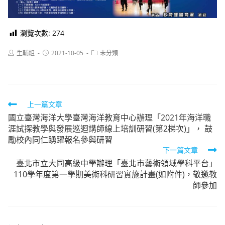
瀏覽次數:
274
Post
Post
Post
生輔組
2021-10-05
未分類
author:
published:
category:
Read
上一篇文章
國立臺灣海洋大學臺灣海洋教育中心辦理「2021年海洋職
more
涯試探教學與發展巡迴講師線上培訓研習(第2梯次)」， 鼓
articles
勵校內同仁踴躍報名參與研習
下一篇文章
臺北市立大同高級中學辦理「臺北市藝術領域學科平台」
110學年度第一學期美術科研習實施計畫(如附件)，敬邀教
師參加