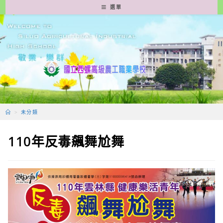
跳
選單
轉
至
主
要
內
容
>
未分類
110年反毒飆舞尬舞