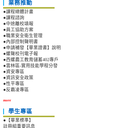
業務推動
●課程總體計畫
●課程諮詢
●中途離校填報
●員工協助方案
●職業安全衛生管理
●內部控制聲明書
●申請補發【畢業證書】說明
●螺聲校刊電子報
●西螺農工教育儲蓄402專戶
●雲林區-實用技能學程分發
●資安專區
●資訊安全政策
●性平專區
●反霸凌專區
more
學生專區
●【畢業標準】
註冊組重要訊息