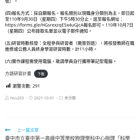
號）。
(四)報名方式：採自願報名，報名類別以現職身分類別為主，即日起
至110年9月30日（星期四）下午5時30分止，逕至報名網址：
https://forms.gle/HGsrexzqE5x4uGJcA報名即可。110年10月7日
（星期四）公布錄取名單並以電子郵件通知。
(五)研習時數核發：全程參與研習者（需簽到退），將核發教師在職
進修或公務人員終身學習研習時數，計11小時。
(六)實作課程需使用電腦，敬請學員自行攜帶筆記型電腦。
方語研習計畫
下載
瀏覽次數:
291
Post
Post
Post
hlvs203
2021-10-01
未分類
author:
published:
category:
Read
上一篇文章
臺中市立臺中第一高級中等學校物理學科中心辦理「科學
more