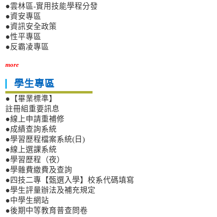
●雲林區-實用技能學程分發
●資安專區
●資訊安全政策
●性平專區
●反霸凌專區
more
學生專區
●【畢業標準】
註冊組重要訊息
●線上申請重補修
●成績查詢系統
●學習歷程檔案系統(日)
●線上選課系統
●學習歷程（夜）
●學雜費繳費及查詢
●四技二專【甄選入學】校系代碼填寫
●學生評量辦法及補充規定
●中學生網站
●後期中等教育普查問卷