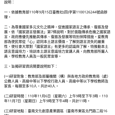
說明：
一、依據教育部110年9月15日臺教社(四)字第1100126244號函辦
理。
二、為尊重國家多元文化之精神，促進國家語言之傳承、復振及發
展。依「國家語言發展法」第7條說明，對於面臨傳承危機之國家語
言，政府應優先推動其傳承、復振及發展等特別保障措施。爰教育
部為使民眾從「心」認同本土語言價值，了解到語言流失的嚴重
性，使社會大眾對「國家語言」有更多的認識與了解，特推動本土
語言意識培力、培訓本土語言意識培力宣講人員，向教育部所屬人
員、學校教育人員及一般民眾宣導。
三、旨揭研習資訊簡要說明如下：
(一)研習對象：教育部及部屬機關（構）與各地方政府教育局（處）
公務人員、高級中等以下學校行政人員、高級中等以下學校教師及
家長，每類至多10人，共計40人。
(二)研習時間：110年11月6日（星期六）上午9時至下午3時，110
年11月7日（星期日）上午9時至下午4時，共計11時。
(三)研習地點：臺南文化創意產業園區（臺南市東區北門路二段16