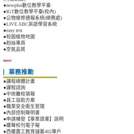
●newplus數位教學平臺
●IGT數位教學平臺(校內)
●公物維修通報系統(總務處)
●LIVE ABC英語學習系統
●easy test
●校園植物地圖
●粉絲專頁
●空氣品質
more
業務推動
●課程總體計畫
●課程諮詢
●中途離校填報
●員工協助方案
●職業安全衛生管理
●內部控制聲明書
●申請補發【畢業證書】說明
●螺聲校刊電子報
●西螺農工教育儲蓄402專戶