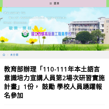
跳
選單
轉
至
主
要
內
容
>
未分類
教育部辦理「110-111年本土語言
意識培力宣講人員第2場次研習實施
計畫」1份， 鼓勵 學校人員踴躍報
名參加