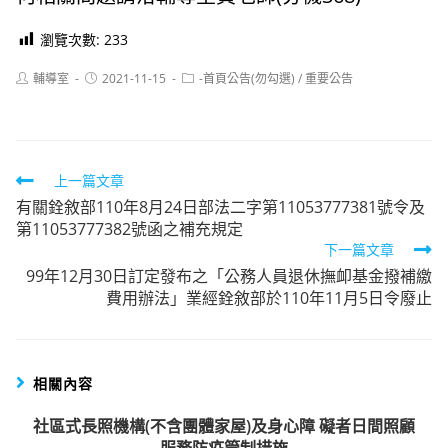
瀏覽次數:
233
Post
Post
Post
輔導室
2021-11-15
-首頁公告(勿勾選)
/
重要公告
author:
published:
category:
Read
上一篇文章
有關銓敘部110年8月24日部法二字第11053777381號令及
more
第11053777382號函之補充規定
articles
下一篇文章
99年12月30日訂定發布之「公務人員退休撫卹基金撥補繳
費用辦法」業經銓敘部於110年11月5日令廢止
相關內容
社區式長照機構(不含團體家屋)及身心障 礙者日間照顧