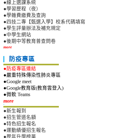
●線上選課系統
●學習歷程（夜）
●學雜費繳費及查詢
●四技二專【甄選入學】校系代碼填寫
●學生評量辦法及補充規定
●中學生網站
●後期中等教育普查問卷
more
防疫專區
●防疫專區連結
●嚴重特殊傳染性肺炎專區
●Google meet
●Google教育版(教育雲登入)
●微軟 Teams
新生專區
more
●新生報到
●招生管道名額
●特色招生報名
●運動績優招生報名
●歷年升學榜單