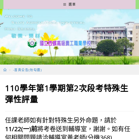
跳
選單
轉
至
主
要
內
容
>
-首頁公告(勿勾選)
110學年第1學期第2次段考特殊生
彈性評量
任課老師如有針對特殊生另外命題，請於
11/22(一)前
將考卷送到輔導室，謝謝。如有任
何相關問題請洽輔導室黃老師(分機368)