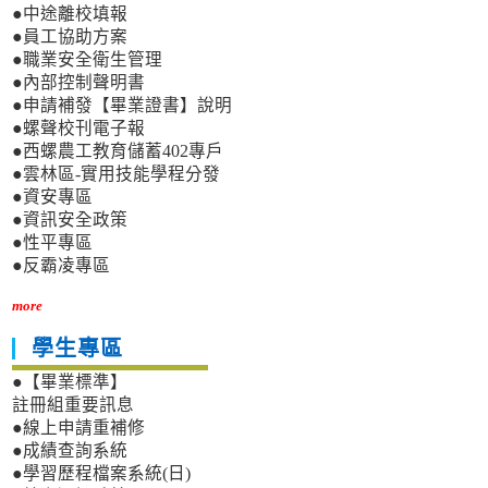
●中途離校填報
●員工協助方案
●職業安全衛生管理
●內部控制聲明書
●申請補發【畢業證書】說明
●螺聲校刊電子報
●西螺農工教育儲蓄402專戶
●雲林區-實用技能學程分發
●資安專區
●資訊安全政策
●性平專區
●反霸凌專區
more
學生專區
●【畢業標準】
註冊組重要訊息
●線上申請重補修
●成績查詢系統
●學習歷程檔案系統(日)