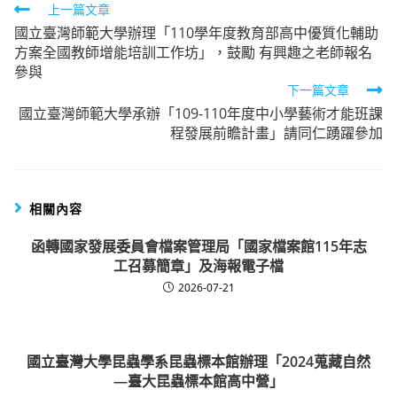
Read
上一篇文章
國立臺灣師範大學辦理「110學年度教育部高中優質化輔助
more
方案全國教師增能培訓工作坊」，鼓勵 有興趣之老師報名
articles
參與
下一篇文章
國立臺灣師範大學承辦「109-110年度中小學藝術才能班課
程發展前瞻計畫」請同仁踴躍參加
相關內容
函轉國家發展委員會檔案管理局「國家檔案館115年志
工召募簡章」及海報電子檔
2026-07-21
國立臺灣大學昆蟲學系昆蟲標本館辦理「2024蒐藏自然
—臺大昆蟲標本館高中營」