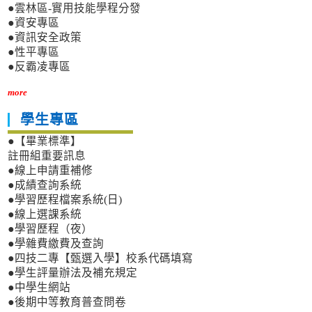
●雲林區-實用技能學程分發
●資安專區
●資訊安全政策
●性平專區
●反霸凌專區
more
學生專區
●【畢業標準】
註冊組重要訊息
●線上申請重補修
●成績查詢系統
●學習歷程檔案系統(日)
●線上選課系統
●學習歷程（夜）
●學雜費繳費及查詢
●四技二專【甄選入學】校系代碼填寫
●學生評量辦法及補充規定
●中學生網站
●後期中等教育普查問卷