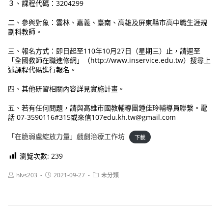
３、課程代碼：3204299
二、參與對象：雲林、嘉義、臺南、高雄及屏東縣市高中職生涯規
劃科教師。
三、報名方式：即日起至110年10月27日（星期三）止，請逕至
「全國教師在職進修網」（http://www.inservice.edu.tw）搜尋上
述課程代碼進行報名。
四、其他研習相關內容詳見實施計畫。
五、若有任何問題，請與高雄市國教輔導團鍾佳玲輔導員聯繫。電
話 07-3590116#315或來信107edu.kh.tw@gmail.com
「在脆弱處綻放力量」戲劇治療工作坊
下載
瀏覽次數:
239
Post
Post
Post
hlvs203
2021-09-27
未分類
author:
published:
category: