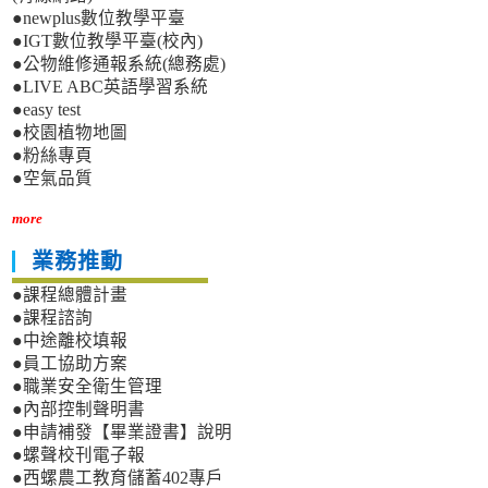
●newplus數位教學平臺
●IGT數位教學平臺(校內)
●公物維修通報系統(總務處)
●LIVE ABC英語學習系統
●easy test
●校園植物地圖
●粉絲專頁
●空氣品質
more
業務推動
●課程總體計畫
●課程諮詢
●中途離校填報
●員工協助方案
●職業安全衛生管理
●內部控制聲明書
●申請補發【畢業證書】說明
●螺聲校刊電子報
●西螺農工教育儲蓄402專戶