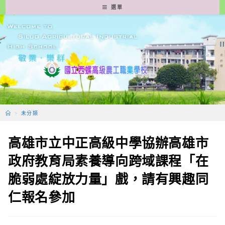
跳
選單
轉
至
主
要
內
容
>
未分類
高雄市立中正高級中學協辦高雄市
政府教育局素養導向跨域課程「在
脆弱處綻放力量」戲，請有興趣同
仁報名參加