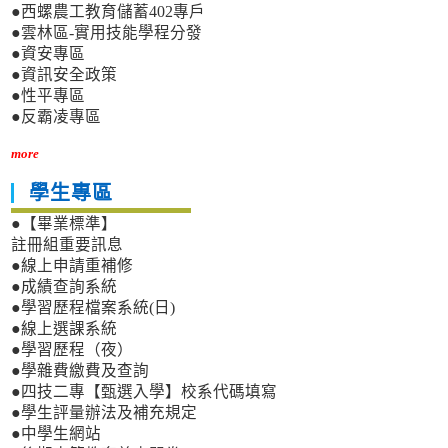
●西螺農工教育儲蓄402專戶
●雲林區-實用技能學程分發
●資安專區
●資訊安全政策
●性平專區
●反霸凌專區
more
學生專區
●【畢業標準】
註冊組重要訊息
●線上申請重補修
●成績查詢系統
●學習歷程檔案系統(日)
●線上選課系統
●學習歷程（夜）
●學雜費繳費及查詢
●四技二專【甄選入學】校系代碼填寫
●學生評量辦法及補充規定
●中學生網站