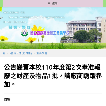
跳
選單
轉
至
主
要
內
容
>
-首頁公告(勿勾選)
>
重要公告
公告變賣本校110年度第2次奉准報
廢之財產及物品1批，請廠商踴躍參
加。
依據：