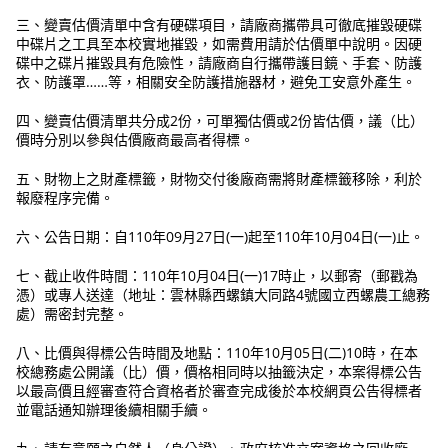
三、變賣估價清單中含有硬碟項目，請廠商攜帶具可徹底摧毀硬碟
中碟片之工具至本校實地摧毀，如需費用請於估價單中說明。因硬
碟中之碟片摧毀具有危險性，請廠商自行攜帶護目鏡、手套、防護
衣、防護罩……等，相關安全防護措施器材，避免工安意外產生。
四、變賣估價清單共分成2份，可單獨估價或2份皆估價，議（比）
價時分別以參與估價廠商最高者得標。
五、財物上之財產標籤，財物交付後廠商需將財產標籤移除，利於
報廢程序完備。
六、公告日期：自110年09月27日(一)起至110年10月04日(一)止。
七、截止收件時間：110年10月04日(一)17時止，以郵寄（郵戳為
憑）或專人送達（地址：雲林縣西螺鎮大同路4號國立西螺農工總務
處）需密封完整。
八、比價與得標公告時間及地點：110年10月05日(二)10時，在本
校總務處公開議（比）價，價格相同時以抽籤決定，本案得標公告
以最高價且經審查符合資格者於審查完成後於本校網頁公告得標者
並電話通知辦理後續相關手續。