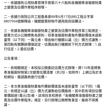
一、依據國有公用財產管理手冊第六十六點和各機關奉准報廢財產
之變賣及估價作業程序辦理。
二、依據行政院公共工程委員會88年6月17日(88)工程企字第
8807994號解釋函，機關變賣財物不適用政府採購法。
三、依據各機關奉准報廢財產之變賣及估價作業程序第三點規定，
變賣方式以公開標售為原則。但奉准報廢財產每件賸餘價值未達新
臺幣（以下同）一萬元者，得由執行機關以議（比）價方式讓售。
第四點有關賸餘價值認定，估價由執行機關依下列方式辦理：1.自
行估定。2.委託估價。
公告事項：
一、依相關規定，本校採公開委託估價方式辦理，將110年度標售
奉准報廢財物第2次變賣估價清單（共2份，如附件）上網公告於本
校網站，邀請廠商進行估價。
二、本次奉准報廢財產每件賸餘價值皆未達新臺幣（以下同）1萬
元，依規定以議（比）價方式讓售給估價廠商。其中若有項目估價
單價超過1萬元(含)者，該項目本校將依「各機關奉准報廢財產之變
賣及估價作業程序」規定，另行辦理公開標售事宜，廠商不得異
議。