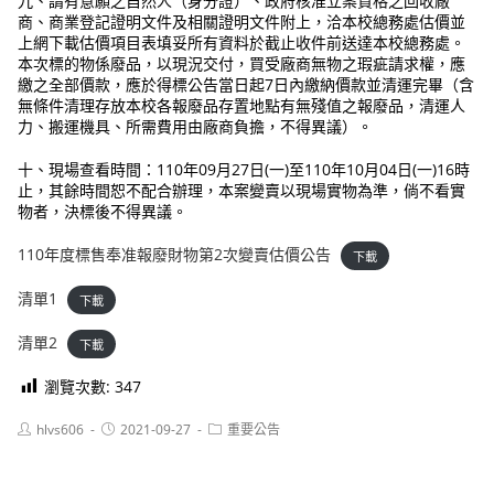
九、請有意願之自然人（身分證）、政府核准立案資格之回收廠
商、商業登記證明文件及相關證明文件附上，洽本校總務處估價並
上網下載估價項目表填妥所有資料於截止收件前送達本校總務處。
本次標的物係廢品，以現況交付，買受廠商無物之瑕疵請求權，應
繳之全部價款，應於得標公告當日起7日內繳納價款並清運完畢（含
無條件清理存放本校各報廢品存置地點有無殘值之報廢品，清運人
力、搬運機具、所需費用由廠商負擔，不得異議）。
十、現場查看時間：110年09月27日(一)至110年10月04日(一)16時
止，其餘時間恕不配合辦理，本案變賣以現場實物為準，倘不看實
物者，決標後不得異議。
110年度標售奉准報廢財物第2次變賣估價公告
下載
清單1
下載
清單2
下載
瀏覽次數:
347
Post
Post
Post
hlvs606
2021-09-27
重要公告
author:
published:
category: