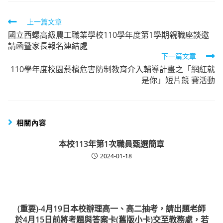
Read
上一篇文章
國立西螺高級農工職業學校110學年度第1學期親職座談邀
more
請函暨家長報名連結處
articles
下一篇文章
110學年度校園菸檳危害防制教育介入輔導計畫之「網紅就
是你」短片競 賽活動
相關內容
本校113年第1次職員甄選簡章
2024-01-18
(重要)-4月19日本校辦理高一、高二抽考，請出題老師
於4月15日前將考題與答案卡(舊版小卡)交至教務處，若