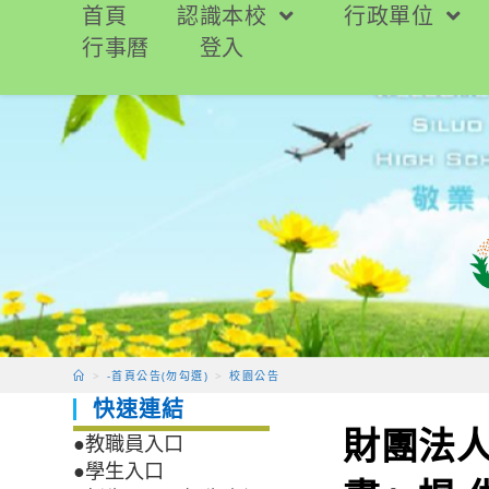
跳
首頁
認識本校
行政單位
轉
行事曆
登入
至
主
要
內
容
>
-首頁公告(勿勾選)
>
校園公告
快速連結
財團法
●教職員入口
●學生入口