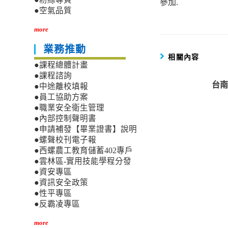
參加.
●空氣品質
more
業務推動
相關內容
●課程總體計畫
●課程諮詢
台南
●中途離校填報
●員工協助方案
●職業安全衛生管理
●內部控制聲明書
●申請補發【畢業證書】說明
●螺聲校刊電子報
●西螺農工教育儲蓄402專戶
●雲林區-實用技能學程分發
●資安專區
●資訊安全政策
●性平專區
●反霸凌專區
more