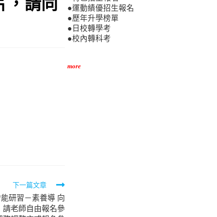
片，請同
●運動績優招生報名
●歷年升學榜單
●日校轉學考
●校內轉科考
more
下一篇文章
增能研習－素養導 向
，請老師自由報名參