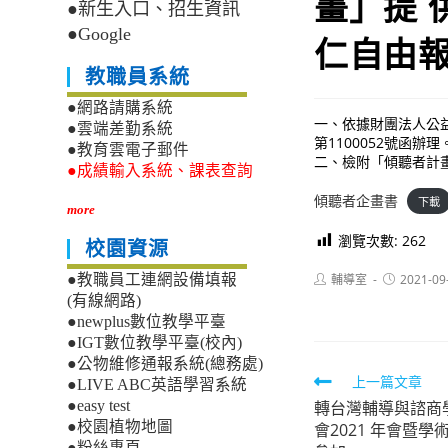
畫」提 
●新生入口、招生資訊
●Google
仁自由報
教職員系統
●網路請購系統
一、依據財團法人公益平
●雲端差勤系統
第1100052號函辦理
●教育雲電子郵件
二、檢附「傾聽者計
●成績輸入系統、課表查詢
傾聽者企畫書
下載
more
瀏覽次數:
262
校園資源
Post
Post
輔導室
2021-09
●教職員工連網設備填報
author:
published:
(有線網路)
●newplus數位教學平臺
●IGT數位教學平臺(校內)
●公物維修通報系統(總務處)
Read
上一篇文章
●LIVE ABC英語學習系統
轉台灣輔導與諮商
●easy test
more
●校園植物地圖
會2021 年會暨
articles
●粉絲專頁