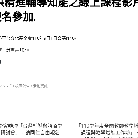
供精進輔導知能之線上課程影
名參加.
台文化基金會110年9月1日公基(110)
。
畫」計畫書1份。
Post
-16
校園公告
/
活動資訊
category:
學會辦理「台灣輔導與諮商學
「110學年度全國教師教學
學術研討會」，請同仁自由報名
課程與教學增能工作坊」