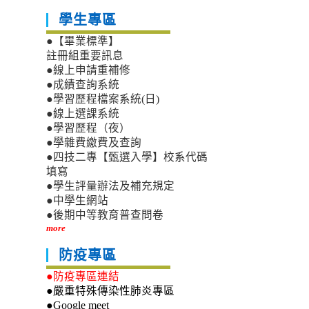
學生專區
●【畢業標準】
註冊組重要訊息
●線上申請重補修
●成績查詢系統
●學習歷程檔案系統(日)
●線上選課系統
●學習歷程（夜）
●學雜費繳費及查詢
●四技二專【甄選入學】校系代碼
填寫
●學生評量辦法及補充規定
●中學生網站
●後期中等教育普查問卷
more
防疫專區
●防疫專區連結
●嚴重特殊傳染性肺炎專區
●Google meet